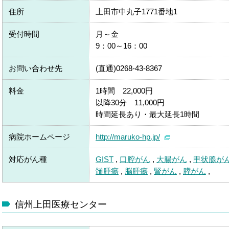
住所
上田市中丸子1771番地1
受付時間
月～金
9：00～16：00
お問い合わせ先
(直通)0268-43-8367
料金
1時間 22,000円
以降30分 11,000円
時間延長あり・最大延長1時間
病院ホームページ
http://maruko-hp.jp/
対応がん種
GIST
,
口腔がん
,
大腸がん
,
甲状腺が
髄腫瘍
,
脳腫瘍
,
腎がん
,
膵がん
,
信州上田医療センター