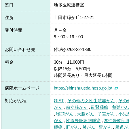
窓口
地域医療連携室
住所
上田市緑が丘1-27-21
受付時間
月～金
9：00～16：00
お問い合わせ先
(代表)0268-22-1890
料金
30分 11,000円
以降15分 5,500円
時間延長あり・最大延長1時間
病院ホームページ
https://shinshuueda.hosp.go.jp/
対応がん種
GIST
,
その他の女性生殖器がん
,
その
がん
,
前立腺がん
,
副腎腫瘍
,
卵巣がん
,
喉頭がん
,
大腸がん
,
子宮がん
,
小児
がん
,
性腺外胚細胞腫瘍
,
悪性骨軟部
腫瘍
,
肝がん
,
肺がん
,
胃がん
,
胆道が