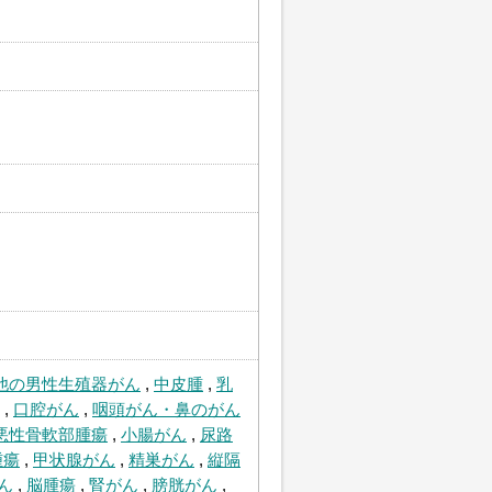
他の男性生殖器がん
,
中皮腫
,
乳
,
口腔がん
,
咽頭がん・鼻のがん
悪性骨軟部腫瘍
,
小腸がん
,
尿路
腫瘍
,
甲状腺がん
,
精巣がん
,
縦隔
ん
,
脳腫瘍
,
腎がん
,
膀胱がん
,