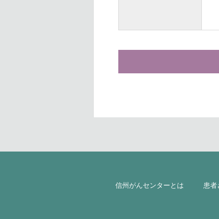
T
E-
信州がんセンターとは
患者