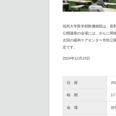
信州大学医学部附属病院は、長
公開講座の会場には、がんに関
次回の緩和ケアセンター市民公
定です。
2024年12月23日
日 程
2
時 間
17
会 場
信