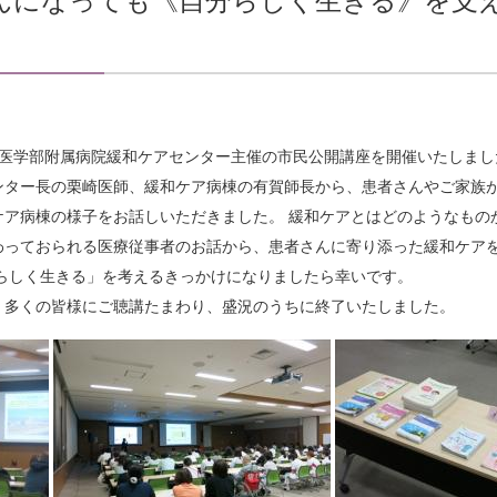
んになっても《自分らしく生きる》を支
州大学医学部附属病院緩和ケアセンター主催の市民公開講座を開催いたしまし
ンター長の栗崎医師、緩和ケア病棟の有賀師長から、患者さんやご家族
ケア病棟の様子をお話しいただきました。 緩和ケアとはどのようなもの
わっておられる医療従事者のお話から、患者さんに寄り添った緩和ケア
分らしく生きる」を考えるきっかけになりましたら幸いです。
、多くの皆様にご聴講たまわり、盛況のうちに終了いたしました。