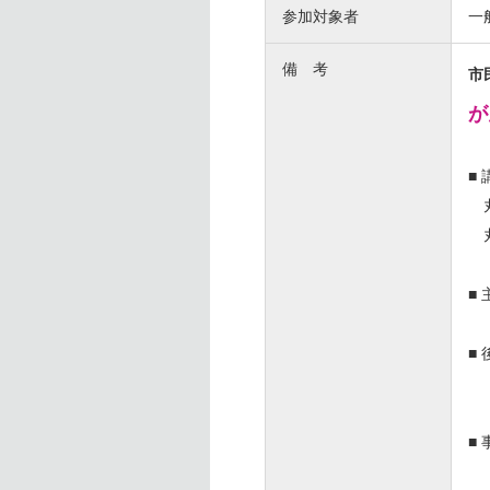
参加対象者
一
備 考
市
が
■
丸
丸
■
■
―
■