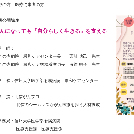
般の方、医療従事者の方
民公開講座
んになっても『自分らしく生きる』を支える
 講 師：
の内病院 緩和ケアセンター長 栗崎 功己 先生
の内病院 緩和ケア病棟看護師長 有賀 明子 先生
 主 催：信州大学医学部附属病院 緩和ケアセンター
 後 援：北信がんプロ
 北信のシームレスながん医療を担う人材養成 ―
 事務局：信州大学医学部附属病院
医療支援課 医療支援係