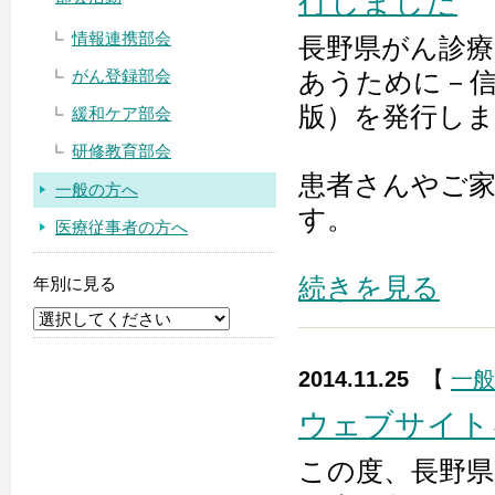
行しました
情報連携部会
長野県がん診療
がん登録部会
あうために－信
版）を発行し
緩和ケア部会
研修教育部会
患者さんやご
一般の方へ
す。
医療従事者の方へ
続きを見る
年別に見る
2014.11.25
【
一般
ウェブサイト
この度、長野