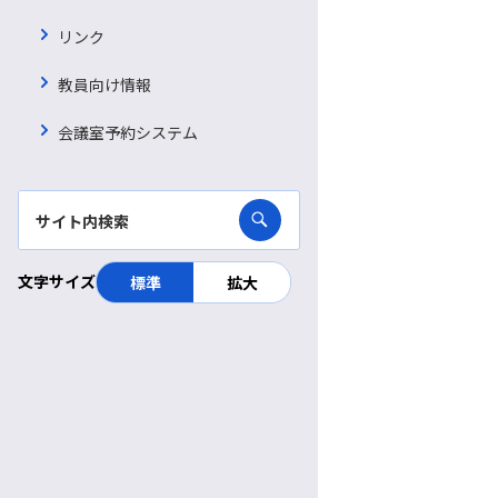
診療放射線技師
リンク
管理栄養士
教員向け情報
理学療法士
会議室予約システム
作業療法士
言語聴覚士
視能訓練士
文字サイズ
標準
拡大
歯科衛生士
臨床工学技士
社会福祉士
精神保健福祉士
公認心理師/臨床心理士