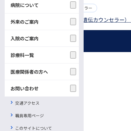
病院について
2026.02.02
助教
認定遺伝カウンセラー
遺伝子医療研究センター助教（遺伝カウンセラー） 
外来のご案内
入院のご案内
採用情報
診療科一覧
募集職種
医療関係者の方へ
お問い合わせ
看護師・助産師
看護補助者（看護資格不要）
交通アクセス
薬剤師
職員専用ページ
臨床検査技師
このサイトについて