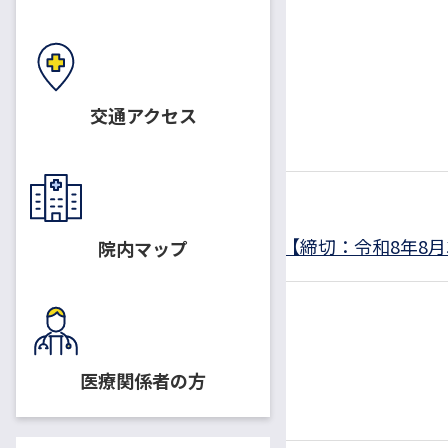
現在募集中
交通アクセス
2026.07.01
助教
医療情報部 助教（常勤）募集【締切：令和8年8月3
院内マップ
募集終了
医療関係者の方