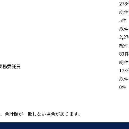
278
総件
5件
総件
2,2
総件
83件
総件
業務委託費
123
総件
0件
、合計額が一致しない場合があります。