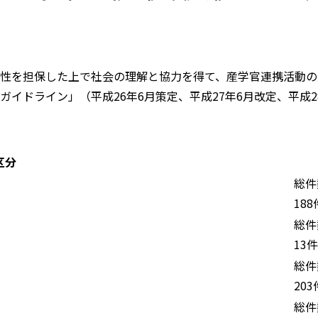
性を担保した上で社会の理解と協力を得て、産学官連携活動の
イドライン」（平成26年6月策定、平成27年6月改定、平成
区分
総件
188
総件
13件
総件
203
総件