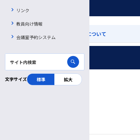
ご寄附のお願い
リンク
教員向け情報
企業等からの資金提供状況の公表について
会議室予約システム
受付時間・休診日
診療日時
文字サイズ
標準
拡大
完全予約制
月〜金
診療日
8:30～
11:30
受付
午前
午前
9:00～
5:00
診療時間
午前
午後