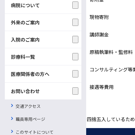
病院について
2.寄附金等
ロ．現物寄附
外来のご案内
イ．講師謝金
入院のご案内
3.講師謝金等
ロ．原稿執筆料・監修料
診療科一覧
ハ．コンサルティング等
医療関係者の方へ
4．その他
イ．接遇等費用
お問い合わせ
交通アクセス
※令和6年度資金提供状況
注）各区分の集計において千円未満を四捨五入しているため
職員専用ページ
このサイトについて