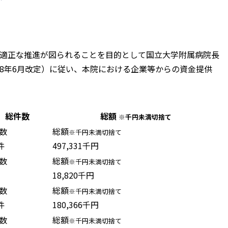
適正な推進が図られることを目的として国立大学附属病院長
28年6月改定）に従い、本院における企業等からの資金提供
総件数
総額
※千円未満切捨て
数
総額
※千円未満切捨て
件
497,331千円
数
総額
※千円未満切捨て
18,820千円
数
総額
※千円未満切捨て
件
180,366千円
数
総額
※千円未満切捨て