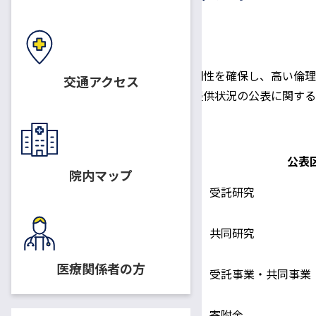
企業等からの資金提供状況に係る透明性を確保し、高い倫理
交通アクセス
会議が策定した「企業等からの資金提供状況の公表に関するガ
状況を下記の通り公表いたします。
公表
院内マップ
イ．受託研究
1．受託研究等
ロ．共同研究
医療関係者の方
ハ．受託事業・共同事業
イ．寄附金