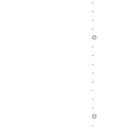
-
-
-
-
◎
-
-
-
-
-
-
-
-
◎
-