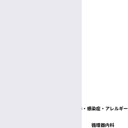
眼科
耳鼻咽喉科頭頸部外科
産科婦人科
麻酔科蘇生科
形成外科
救急科
総合診療科
リハビリテーション科
診療時間
月火水木金土日祝
呼吸器・感染症・アレルギー
循環器内科