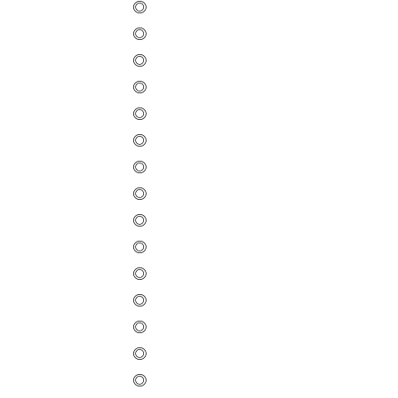
◎
◎
◎
◎
◎
◎
◎
◎
◎
◎
◎
◎
◎
◎
◎