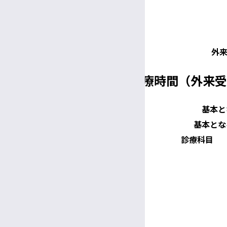
外来区分
外
診療科目、診療日及び診療時間（外来受
基本と
基本とな
診療科目
呼吸器・感染症・アレルギー内科
循環器内科
消化器内科
血液内科
腎臓内科