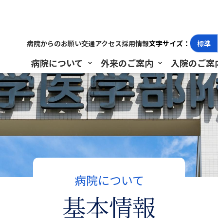
報
病院からのお願い
交通アクセス
採用情報
文字サイズ：
標準
病院について
外来のご案内
入院のご案
病院について
基本情報