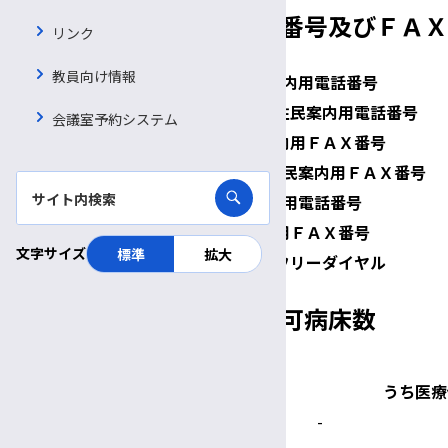
医療機関の案内用の電話番号及びＦＡＸ
リンク
教員向け情報
住民案内用電話番号
夜間・休日住民案内用電話番号
会議室予約システム
住民案内用ＦＡＸ番号
夜間・休日住民案内用ＦＡＸ番号
予約用電話番号
予約用ＦＡＸ番号
文字サイズ
標準
拡大
予約用フリーダイヤル
病床種別及び届出又は許可病床数
一般病床
療養病床
うち医療
数
664
-
-