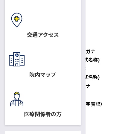
医療機関の名称
交通アクセス
正式名称フリガナ
(医療法届出正式名称)
正式名称
院内マップ
(医療法届出正式名称)
略称フリガナ
略称
英語表記（ローマ字表記）
医療関係者の方
医療機関の開設者