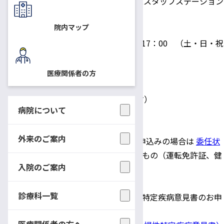
ご入院中は、文書の種類によっては病棟スタッフステーション
でも受付いたします。
院内マップ
〇受付時間 月曜日～金曜日 8：30～17：00 （土・日・祝
日、12/29～1/3を除く）
医療関係者の方
〇ご用意いただくもの
・
診断書等申込書
（窓口にもございます）
病院について
・受診カード
・ご依頼の診断書・証明書等の用紙
外来のご案内
・患者本人、または同居家族 以外のお申込みの場合は
委任状
（
Word
）と申込者の身分が確認できるもの（運転免許証、健
入院のご案内
康保険証など）が必要です。
診療科一覧
＊指定難病(臨床調査個人票)、小児慢性特定疾病意見書のお申
込みの方は、こちらの専用申込書
医療関係者の方へ