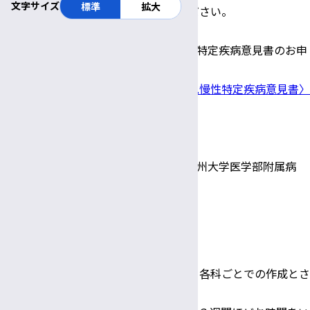
文字サイズ
標準
拡大
康保険証など）のコピーを同封してください。
＊指定難病(臨床調査個人票)、小児慢性特定疾病意見書のお申
込みの方は、こちらの専用申込書
〈指定難病(臨床調査個人票)〉
、
〈小児慢性特定疾病意見書〉
をご利用ください。
◆郵送先
〒390-8621 長野県松本市旭3-1-1 信州大学医学部附属病
院 診断書係
申込時の注意事項
・複数科の証明につきましては、原則、各科ごとでの作成とさ
せていただきます。