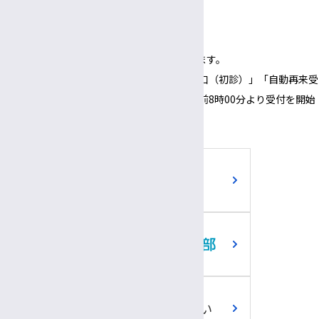
3:00～
6:00
午後
午後
（1面会30分以内）
※正面玄関の開錠時間は午前8時00分となります。
※正面玄関の開錠時間にあわせて、「３番窓口（初診）」「自動再来受
付機」「採血・採尿受付機」についても、午前8時00分より受付を開始
いたします。
ご寄附のお願い