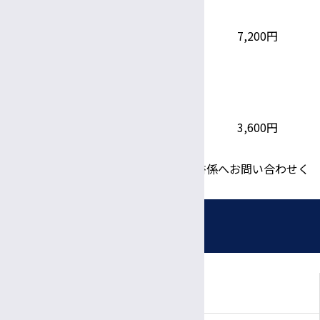
身体障害者診断書
特別児童扶養手当認定診断書
7,200円
障害年金診断書
精神通院医療診断書
ウイルス肝炎診断書（新規）
本院書式診断書
小児慢性特定疾病意見書
3,600円
ウイルス肝炎診断書（更新）
※その他の文書料金については、診断書係へお問い合わせく
ださい。
外来のご案内
初診のご案内