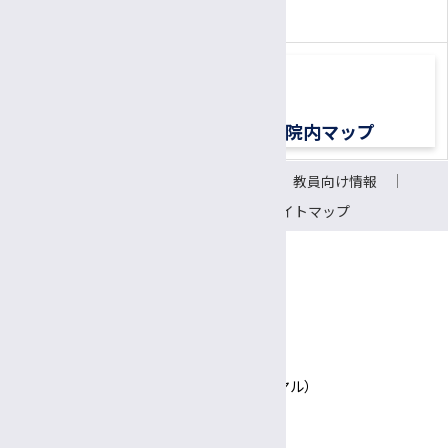
（平日8:30〜17:00）
交通アクセス
院内マップ
サイトについて
リンク
教員向け情報
会議室予約システム
サイトマップ
〒390-8621 長野県松本市旭3-1-1
信州大学医学部附属病院
TEL 0570-00-3010（患者さん専用ナビダイヤル）
Google Maps