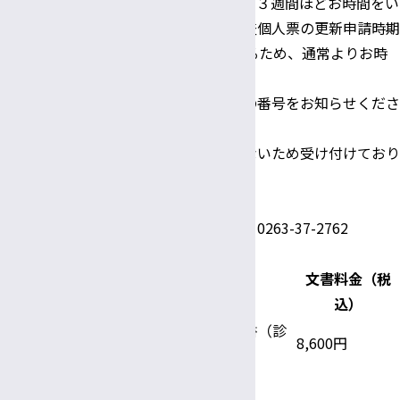
・文書交付まで、申込書を受領してから３週間ほどお時間をい
ただいておりますが、指定難病臨床調査個人票の更新申請時期
（毎年5月～9月頃）は、申込が集中するため、通常よりお時
間がかかる場合がございます。
・お問い合わせの際には、受診カードの番号をお知らせくださ
い。
・お電話での申込みは本人確認ができないため受け付けており
ません。
◆お問い合わせ先 診断書係 電話：0263-37-2762
主な文書料金
文書料金（税
文書名
込）
生命保険・損害保険受給に関する証明書（診
8,600円
断書）
指定難病臨床調査個人票