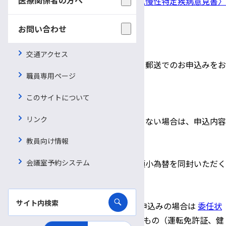
〈指定難病(臨床調査個人票)〉
、
〈小児慢性特定疾病意見書〉
をご利用ください。
お問い合わせ
郵送でのお申込み
交通アクセス
＊遠方の方など来院ができない場合は、郵送でのお申込みをお
職員専用ページ
受けしております。
このサイトについて
〇お送りいただくもの
リンク
・
診断書等申込書
（申込書の印刷ができない場合は、申込内容
を記載したもの）
教員向け情報
・ご依頼の診断書・証明書等の用紙
会議室予約システム
・文書料（郵便局の普通為替または定額小為替を同封いただく
か、現金書留にてご郵送ください）
・返信用封筒（宛先を記入したもの）
・患者本人、または同居家族 以外のお申込みの場合は
委任状
（
Word
）と申込者の身分が確認できるもの（運転免許証、健