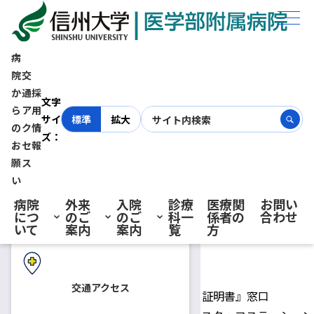
ホーム
外来のご案内
診断書等のお申込み
病
院
交
か
通
採
初診の方へ
文字
ら
ア
用
サイ
標準
拡大
の
ク
情
ズ：
お
セ
報
再診の方へ
願
ス
外来のご案内
い
診断書等のお申込み
病院
外来
入院
診療
医療関
お問い
につ
のご
のご
科一
係者の
合わせ
入院・ご面会の方へ
いて
案内
案内
覧
方
窓口でのお申込み
交通アクセス
〇受付場所 外来棟１階 中央受付『２証明書』窓口