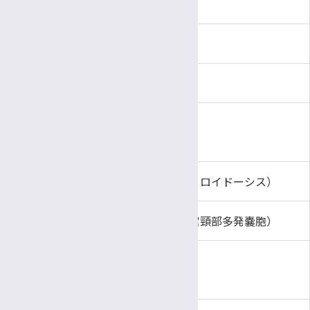
YS（よりそい・ささえる）外来
特殊歯科・口腔外科
泌尿器科
CAR-T（細胞療法）外来
眼科
ジュニアアスリートドック
耳鼻咽喉科頭頸部外科
産科婦人科
オンラインセカンドオピニオン外来
麻酔科・蘇生科
オンラインセカンドオピニオン外来申し込みフォーム
形成外科
オンラインセカンドオピニオン（アミロイドーシス）
リハビリテーション科
オンラインセカンドオピニオン（子宮頸部多発嚢胞）
子どものこころ診療部
信州がんセンター
オンライン遺伝カウンセリング
てんかんセンター