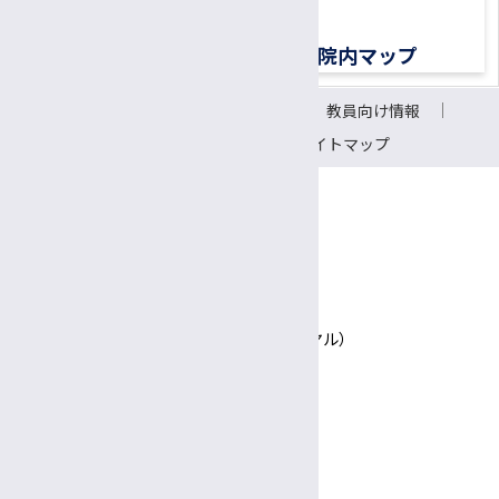
交通アクセス
院内マップ
サイトについて
リンク
教員向け情報
会議室予約システム
サイトマップ
〒390-8621 長野県松本市旭3-1-1
信州大学医学部附属病院
TEL 0570-00-3010（患者さん専用ナビダイヤル）
Google Maps
診療日時
完全予約制
診療日