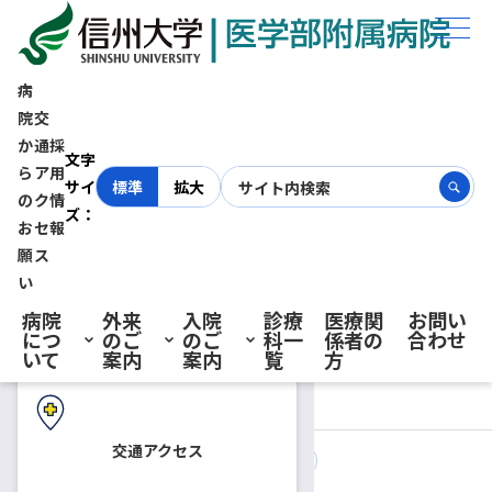
ホーム
お知らせ
患者さん向けの相談会・教室
病
院
交
か
通
採
初診の方へ
文字
ら
ア
用
サイ
標準
拡大
の
ク
情
ズ：
お
セ
報
再診の方へ
願
ス
お知らせ
い
患者さん向けの相談会・教
病院
外来
入院
診療
医療関
お問い
につ
のご
のご
科一
係者の
合わせ
室
入院・ご面会の方へ
いて
案内
案内
覧
方
交通アクセス
2022.08.01
患者さん向けの相談会・教室