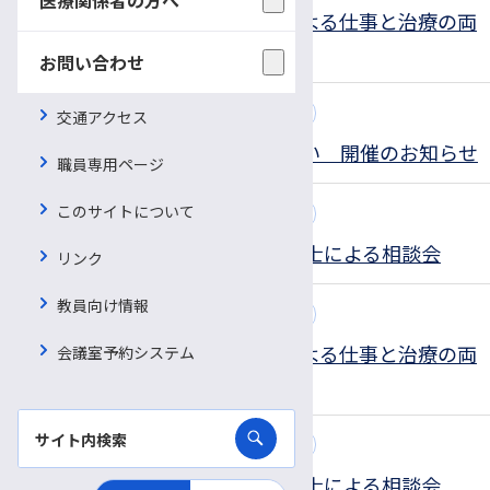
長野産業保健総合支援センターによる仕事と治療の両
立支援相談会
お問い合わせ
2022.05.02
患者さん向けの相談会・教室
交通アクセス
オンラインひまわりサロン語り合い 開催のお知らせ
職員専用ページ
このサイトについて
2022.05.02
患者さん向けの相談会・教室
5/19，6/23，7/28 社会保険労務士による相談会
リンク
教員向け情報
2022.05.02
患者さん向けの相談会・教室
長野産業保健総合支援センターによる仕事と治療の両
会議室予約システム
立支援相談会
2022.04.01
患者さん向けの相談会・教室
4/28，5/19，6/23 社会保険労務士による相談会