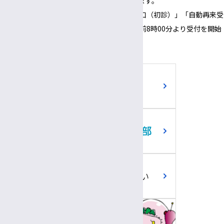
※正面玄関の開錠時間は午前8時00分となります。
※正面玄関の開錠時間にあわせて、「３番窓口（初診）」「自動再来受
付機」「採血・採尿受付機」についても、午前8時00分より受付を開始
いたします。
ご寄附のお願い
職員専用ツール
問い合わせ回答