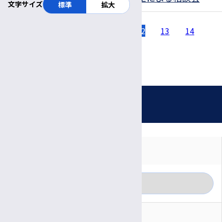
文字サイズ
標準
拡大
8
9
10
11
12
13
14
前の
15
ペー
次の
ジ
ペー
お知らせ
ジ
対象者別に見る
月別に見る
一般の方
カテゴリー別に見る
医療関係者
RSS