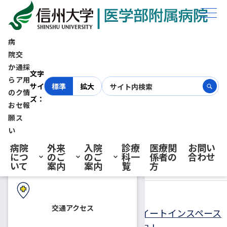
ホーム
お知らせ
院内イベント
病
院
交
か
通
採
初診の方へ
文字
ら
ア
用
サイ
標準
拡大
の
ク
情
ズ：
お
セ
報
再診の方へ
願
ス
お知らせ
い
院内イベント
病院
外来
入院
診療
医療関
お問い
につ
のご
のご
科一
係者の
合わせ
入院・ご面会の方へ
いて
案内
案内
覧
方
2026.06.05
お知らせ
院内イベント
交通アクセス
6月6日(土) 「バイオバンクの日」イートインスペース