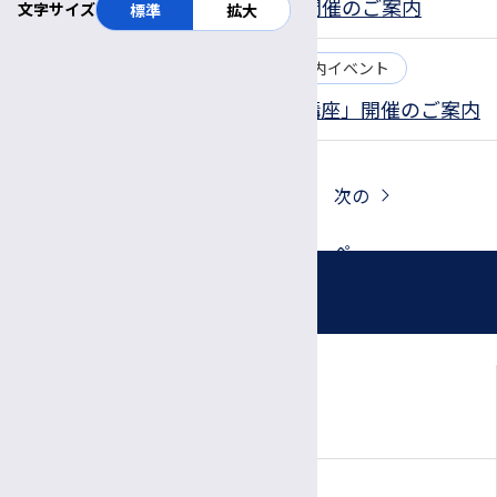
8月8日(金)「就労準備セミナー」開催のご案内
文字サイズ
標準
拡大
2025.05.14
お知らせ
公開講座
院内イベント
「令和7年度 長野県てんかん県民講座」開催のご案内
1
2
3
4
次の
ペー
お知らせ
ジ
対象者別に見る
一般の方
カテゴリー別に見る