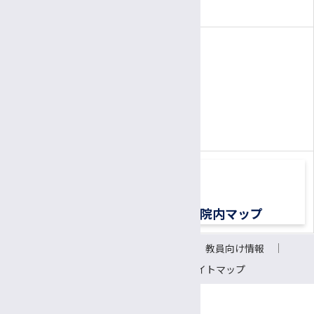
（1面会30分以内）
電話
患者さん専用ナビダイヤル
0570-00-3010
TEL:
（平日8:30〜17:00）
交通アクセス
院内マップ
サイトについて
リンク
教員向け情報
会議室予約システム
サイトマップ