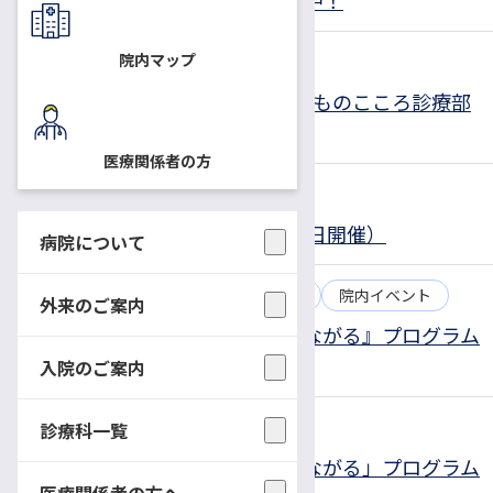
でバイオバンク紹介のパネル展示中！
院内マップ
2026.04.15
お知らせ
院内イベント
5月23日(土)「令和8年度第1回子どものこころ診療部
セミナー」開催のご案内
医療関係者の方
2025.12.26
お知らせ
院内イベント
院内総合防災訓練の実施（12月16日開催）
病院について
2025.12.11
お知らせ
プレスリリース
院内イベント
外来のご案内
北信越こども★笑顔と希望の『つながる』プログラム
～第2弾企画(12月11日開催)
入院のご案内
2025.11.11
お知らせ
院内イベント
診療科一覧
北信越こども★笑顔と希望の「つながる」プログラム
医療関係者の方へ