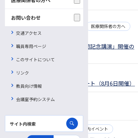
(11月10日開催)
お問い合わせ
2025.10.02
お知らせ
医師・職員向けイベント
医療関係者の方へ
交通アクセス
院内イベント
10月29日(水) 「医療安全推進週間記念講演」開催の
職員専用ページ
ご案内
このサイトについて
2025.08.06
お知らせ
院内イベント
リンク
医学部室内楽団による院内コンサート（8月6日開催）
教員向け情報
会議室予約システム
2025.07.29
お知らせ
院内イベント
小児科花火大会（7月22日 開催）
2025.07.03
お知らせ
公開講座
院内イベント