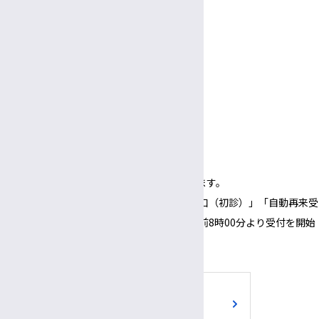
土曜・日曜・祝休日
年末年始（12/29～1/3）
面会
受付
3:00〜
5:30
午後
午後
面会時間
3:00～
6:00
午後
午後
（1面会30分以内）
※正面玄関の開錠時間は午前8時00分となります。
※正面玄関の開錠時間にあわせて、「３番窓口（初診）」「自動再来受
付機」「採血・採尿受付機」についても、午前8時00分より受付を開始
いたします。