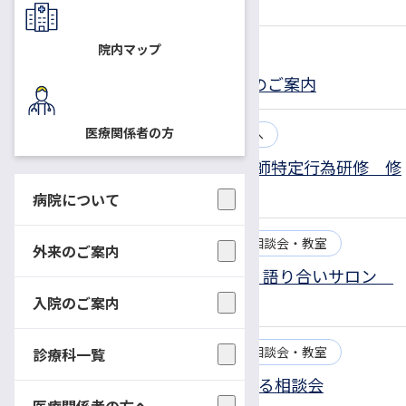
講式
院内マップ
2024.10.11
お知らせ
CSセット（入院セット）価格改定のご案内
医療関係者の方
2024.10.11
お知らせ
医療関係者の方へ
令和５年度10月開講 第３期生看護師特定行為研修 修
了式
病院について
2024.09.30
お知らせ
患者さん向けの相談会・教室
外来のご案内
10/22（火） 患者サロンひまわり 語り合いサロン
開催のお知らせ
入院のご案内
2024.09.30
お知らせ
患者さん向けの相談会・教室
診療科一覧
10/24（木） 社会保険労務士による相談会
医療関係者の方へ