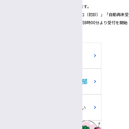
※正面玄関の開錠時間は午前8時00分となります。
※正面玄関の開錠時間にあわせて、「３番窓口（初診）」「自動再来受
付機」「採血・採尿受付機」についても、午前8時00分より受付を開始
いたします。
ご寄附のお願い
職員専用ツール