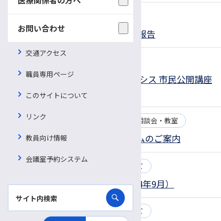
2024.09.13
お知らせ
お問い合わせ
2023年度 信大病院支援事業のご報告
交通アクセス
2024.09.05
お知らせ
公開講座
職員専用ページ
2024年10月19日(土) アミロイドーシス 市民公開講座
のお知らせ
このサイトについて
リンク
2024.09.02
お知らせ
患者さん向けの相談会・教室
第14回長野県難病ケアシンポジウムのご案内
教員向け情報
会議室予約システム
2024.09.02
お知らせ
病棟改修について
西病棟1階改修工事進捗状況（2024年9月）
2024.09.02
お知らせ
病棟改修について