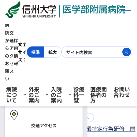
ホーム
お知らせ
お知らせ
病
院
交
か
通
採
初診の方へ
文字
ら
ア
用
サイ
標準
拡大
の
ク
情
ズ：
お
セ
報
再診の方へ
願
ス
お知らせ
い
お知らせ
病院
外来
入院
診療
医療関
お問い
につ
のご
のご
科一
係者の
合わせ
入院・ご面会の方へ
いて
案内
案内
覧
方
2024.10.11
お知らせ
医療関係者の方へ
交通アクセス
令和６年度10月開講 第４期生看護師特定行為研修 開