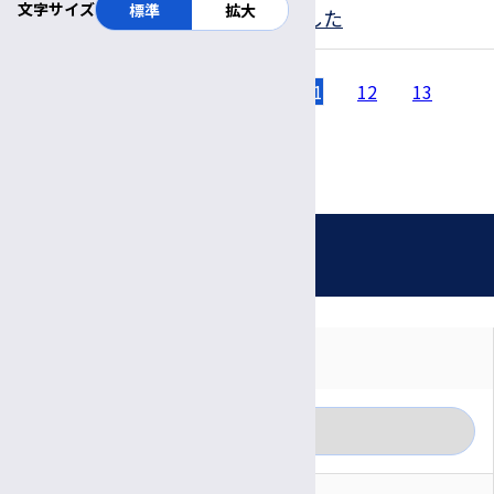
文字サイズ
標準
拡大
患者サービスセンターが移転しました
7
8
9
10
11
12
13
前の
14
ペー
次の
ジ
ペー
お知らせ
ジ
対象者別に見る
月別に見る
一般の方
カテゴリー別に見る
医療関係者