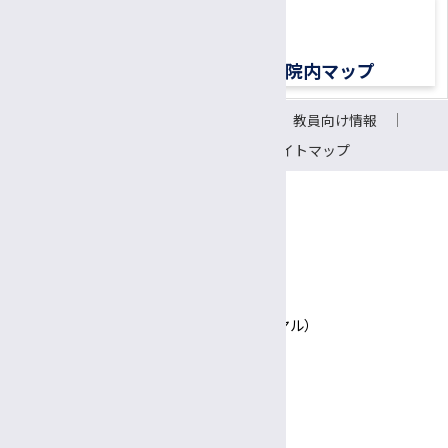
交通アクセス
院内マップ
サイトについて
リンク
教員向け情報
会議室予約システム
サイトマップ
〒390-8621 長野県松本市旭3-1-1
信州大学医学部附属病院
TEL 0570-00-3010（患者さん専用ナビダイヤル）
Google Maps
診療日時
完全予約制