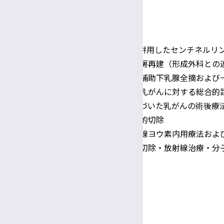
乳腺・内分泌外科
ラジオアイソトープ（RI）法を併用したセンチネルリ
乳房全摘術に対する一次二期乳房再建（形成外科との
非浸潤性乳管癌に対する内視鏡補助下乳腺全摘および
遺伝性乳癌卵巣癌症候群に伴う乳がんに対する総合的
サブタイプや再発リスクにもとづいた乳がんの術後療
局所進行甲状腺癌に対する外科的切除
進行再発甲状腺癌に対する放射線ヨウ素内用療法およ
甲状腺未分化癌に対する外科的切除・放射線治療・分
研究