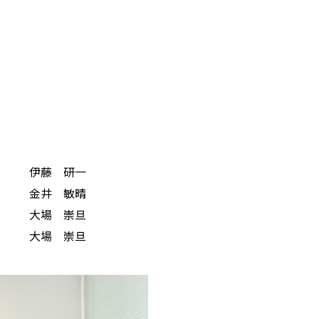
伊藤 研一
金井 敏晴
大場 崇旦
大場 崇旦