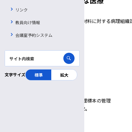
高度な医療または特徴的な医療
リンク
生検材料、手術材料、術中迅速材料に対する病理組織
教員向け情報
剖検及びCPCの開催
会議室予約システム
遠隔病理診断システム
各診療科とのカンファレンス
文字サイズ
標準
拡大
特徴的な医療機器等
バーチャルスライドを用いた病理標本の管理
手術室連携モニタリングシステム
自動免疫染色装置
自動染色装置(組織・細胞)