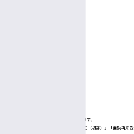
受付
教授
8:30～
11:30
午前
午前
助教
診療時間
9:00～
5:00
午前
午後
看護部長・副看護部長
休診日
放射線部技師長
土曜・日曜・祝休日
臨床検査部技師長
年末年始（12/29～1/3）
面会
臨床栄養部士長
受付
病院ボランティア
3:00〜
5:30
午後
午後
面会時間
3:00～
6:00
午後
午後
（1面会30分以内）
※正面玄関の開錠時間は午前8時00分となります。
※正面玄関の開錠時間にあわせて、「３番窓口（初診）」「自動再来受