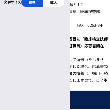
文字サイズ
標準
拡大
〒390-8621 松本市旭3-1-1
信州大学医学部附属病院 臨床検査部
技師長 菅野 光俊
TEL 0263-37-2805 FAX 0263-34-
5316
郵送の場合、封筒の表面に「臨床検査技師
問い合わせならび
（有期雇用職員：代替職員）応募書類在
に書類提出先
中」と朱書きのこと。
※応募書類は原則として返送いたしませ
ん。また、採用が決定した場合、応募書類
として提出した履歴書の情報は、採用手続
き書類として利用いたしますので、ご了承
願います。
採用情報