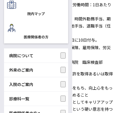
日給：9,120円 所定労働時間：1日あたり
身分・待遇
7時間45分
院内マップ
住宅手当、通勤手当、時間外勤務手当、期
末・勤勉手当、寒冷地手当、退職手当（任
期満了毎）等支給。
医療関係者の方
年次有給休暇：採用日に10日付与。
健康保険、厚生年金保険、雇用保険、労災
適用保険
保険
病院について
配属先
信州大学医学部附属病院 臨床検査部
外来のご案内
臨床検査技師免許を取得あるいは取得
見込みの者
入院のご案内
臨床検査に情熱をもち、向上心をもっ
応募資格
て業務に取り組めること
診療科一覧
高度専門職業人としてキャリアアップ
を果していこうという硬い意志を持つ
医療関係者の方へ