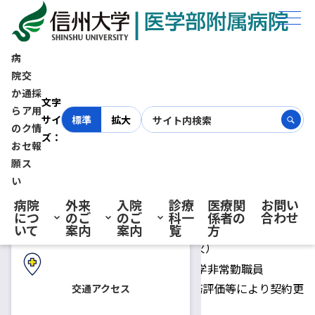
ホーム
採用情報
臨床検査技師（有期雇用職員：代替職員） 募集
病
院
交
臨床検査技師（有期雇用職員：
か
通
採
初診の方へ
文字
ら
ア
用
サイ
標準
拡大
代替職員） 募集
の
ク
情
ズ：
お
セ
報
再診の方へ
願
ス
2018.07.05
臨床検査技師
い
病院
外来
入院
診療
医療関
お問い
臨床検査技師（有期雇用職員）代替職員
募集人員
につ
のご
のご
科一
係者の
合わせ
入院・ご面会の方へ
1名
いて
案内
案内
覧
方
採用予定日
平成30年9月18日（火）
国立大学法人信州大学非常勤職員
1事業年度契約。勤務評価等により契約更
交通アクセス
新の可能性あり。