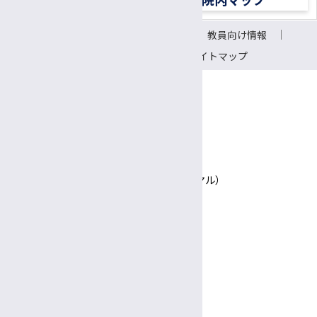
認定遺伝カウンセラー
サイトについて
リンク
教員向け情報
CRC（臨床研究支援コーディネーター）
会議室予約システム
サイトマップ
研究支援推進員
事務補佐員
医師事務作業補助者（ドクターズクラーク）
〒390-8621 長野県松本市旭3-1-1
信州大学医学部附属病院
技術補佐員
TEL 0570-00-3010（患者さん専用ナビダイヤル）
技能補佐員
Google Maps
専門支援員
図書館司書
診療日時
完全予約制
事務係員（常勤）
診療日
月〜金
医療相談員