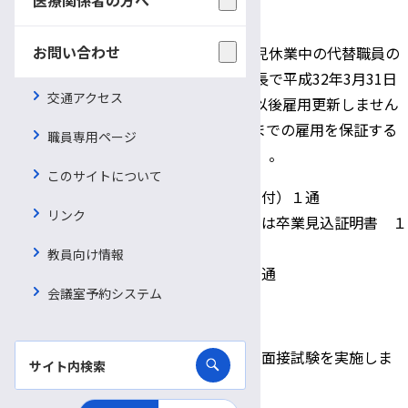
者
お問い合わせ
産前・産後休暇、育児休業中の代替職員の
公募となるため、最長で平成32年3月31日
交通アクセス
備考
までの雇用となり、以後雇用更新しません
（平成32年3月31日までの雇用を保証する
職員専用ページ
ものではありません）。
このサイトについて
履歴書（写真貼付）１通
リンク
卒業証明書または卒業見込証明書 １
提出書類
通
教員向け情報
成績証明書 １通
会議室予約システム
書類提出期限
随時
書類選考の後、面接試験を実施しま
選考方法
す。