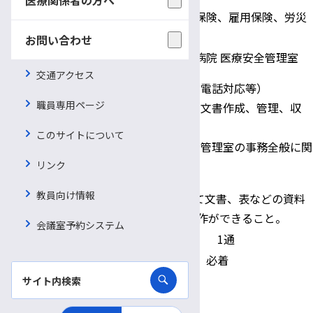
健康保険、厚生年金保険、雇用保険、労災
適用保険
保険
お問い合わせ
信州大学医学部附属病院 医療安全管理室
交通アクセス
窓口対応業務（電話対応等）
職員専用ページ
文書管理業務（文書作成、管理、収
配属先・職務内容
集、督促）
このサイトについて
その他医療安全管理室の事務全般に関
する業務
リンク
教員向け情報
Excel、Wordを用いて文書、表などの資料
応募資格
作成ができ、PCの操作ができること。
会議室予約システム
提出書類
履歴書（写真貼付） 1通
書類提出期限
平成31年2月8日(金) 必着
一次選考：書類選考
選考方法
二次選考：面接試験