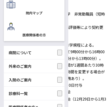
採用予定日
平成31年3月1日(金)
院内マップ
国立大学法人信州大学 非常勤職員（短時
間雇用職員）
身分
1事業年度契約、勤務評価等により契約更
新の可能性あり。
医療関係者の方
時給900円 その他本学規程による。
勤務時間は原則として9時00分から16時00
病院について
分（休憩時間12時00分から13時00分）。
ただし、所定労働時間が1週間あたり30時
外来のご案内
給与・勤務時間
間となるように勤務時間を変更する場合が
ある（月2回8時間勤務あり）。
入院のご案内
年次休暇：採用日に10日付与
その他：通勤手当支給
診療科一覧
土・日・祝・年末年始（12月29日から1月3
休日
日）
医療関係者の方へ