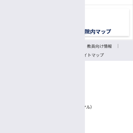
診療情報管理士
医療メディエーター
移植医療ドナーコーディネーター
交通アクセス
院内マップ
認定遺伝カウンセラー
サイトについて
リンク
教員向け情報
CRC（臨床研究支援コーディネーター）
会議室予約システム
サイトマップ
研究支援推進員
事務補佐員
医師事務作業補助者（ドクターズクラーク）
〒390-8621 長野県松本市旭3-1-1
信州大学医学部附属病院
技術補佐員
TEL 0570-00-3010（患者さん専用ナビダイヤル）
技能補佐員
Google Maps
専門支援員