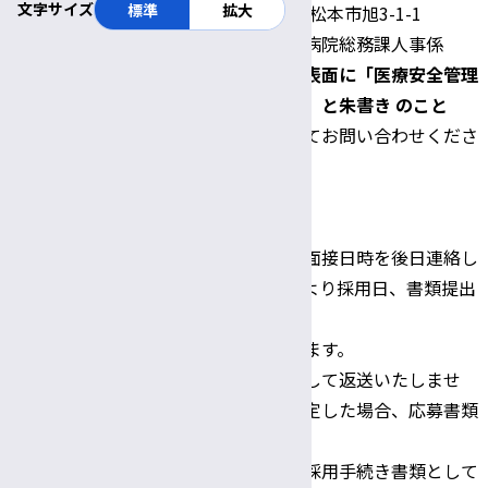
文字サイズ
標準
拡大
〒390-8621 長野県松本市旭3-1-1
信州大学医学部附属病院総務課人事係
郵送の場合、封筒の表面に「医療安全管理
室 事務補佐員希望」と朱書き のこと
不明な点はお電話にてお問い合わせくださ
い。
Tel:0263-37-3444
問い合わせ・
※書類選考結果及び面接日時を後日連絡し
書類提出先
ます。応募状況等により採用日、書類提出
期限等を
変更する場合があります。
※応募書類は原則として返送いたしませ
ん。また、採用が決定した場合、応募書類
として提出し
た履歴書の情報は、採用手続き書類として