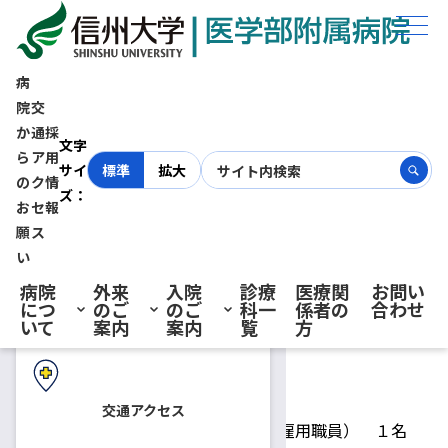
ホーム
採用情報
医療安全管理室 事務補佐員（短時間雇用職員） 募集【締切 平成31
年2月8日（金） 必着 】
病
院
交
か
通
採
初診の方へ
医療安全管理室 事務補佐員
文字
ら
ア
用
サイ
標準
拡大
の
ク
情
ズ：
（短時間雇用職員） 募集【締
お
セ
報
再診の方へ
願
ス
切 平成31年2月8日（金）
い
病院
外来
入院
診療
医療関
お問い
につ
のご
のご
科一
係者の
合わせ
必着 】
入院・ご面会の方へ
いて
案内
案内
覧
方
2019.01.18
事務補佐員
交通アクセス
募集人員
事務補佐員（短時間雇用職員） １名