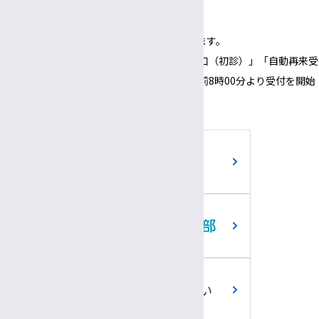
（1面会30分以内）
※正面玄関の開錠時間は午前8時00分となります。
※正面玄関の開錠時間にあわせて、「３番窓口（初診）」「自動再来受
付機」「採血・採尿受付機」についても、午前8時00分より受付を開始
いたします。
ご寄附のお願い