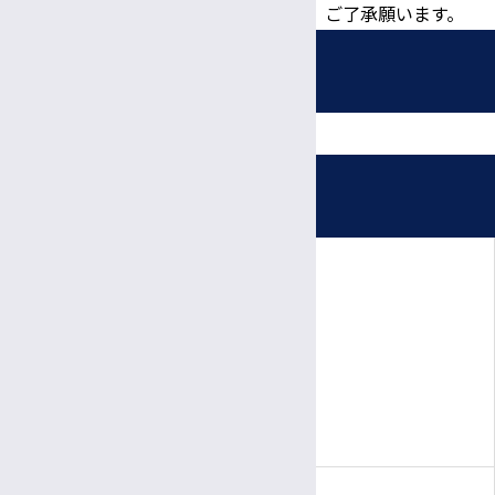
利用いたしますので、ご了承願います。
採用情報
募集職種
受付時間・休診日
看護師・助産師
信大病院で働く魅力
診療日時
看護補助者（看護資格不要）
完全予約制
病院ボランティア募集
薬剤師
月〜金
診療日
臨床検査技師
採用お問い合わせフォーム
8:30～
11:30
受付
午前
午前
9:00～
5:00
診療時間
診療放射線技師
午前
午後
管理栄養士