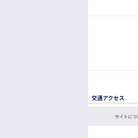
（1面会30分以内）
社会福祉士
精神保健福祉士
電話
公認心理師/臨床心理士
患者さん専用ナビダイヤル
胚培養士
0570-00-3010
TEL:
医療ソーシャルワーカー（MSW）
（平日8:30〜17:00）
診療情報管理士
医療メディエーター
移植医療ドナーコーディネーター
交通アクセス
認定遺伝カウンセラー
サイトにつ
CRC（臨床研究支援コーディネーター）
研究支援推進員