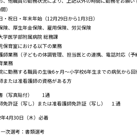
お、他職員の勤務状況により、上記以外の時間に勤務をお願いする
時間）
日・祝日・年末年始（12月29日から1月3日）
保険、厚生年金保険、雇用保険、労災保険
大学医学部附属病院 総務課
児保育室における以下の業務
護師業務（子どもの体調管理、担当医との連携、電話対応（予約
育業務
院に勤務する職員の生後6ヶ月～小学校6年生までの病気から回
師または准看護師の資格がある方
書（写真貼付） 1通
師免許証（写し）または准看護師免許証（写し） １通
2年4月30日（木）必着
一次選考：書類選考