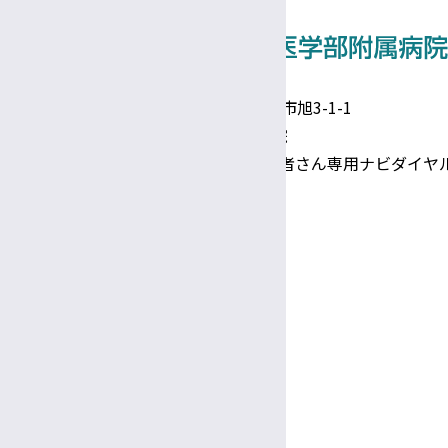
事務補佐員
医師事務作業補助者（ドクターズクラーク）
技術補佐員
〒390-8621 長野県松本市旭3-1-1
信州大学医学部附属病院
技能補佐員
TEL 0570-00-3010（患者さん専用ナビダイヤ
専門支援員
Google Maps
図書館司書
事務係員（常勤）
診療日時
完全予約制
医療相談員
診療日
月〜金
教授
受付
助教
8:30～
11:30
午前
午前
看護部長・副看護部長
診療時間