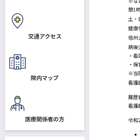
※な
憩1
休日
土・
適用保険
健康
交通アクセス
配属先
信州
病後
・看
職務内容
・保
※当
院内マップ
応募資格
看護
履歴
提出書類
看護
医療関係者の方
書類提出期限
令和
選考方法