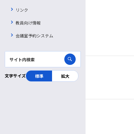
信大病院で働く魅力
診療日時
リンク
看護補助者（看護資格不要）
完全予約制
病院ボランティア募集
教員向け情報
薬剤師
月〜金
診療日
臨床検査技師
会議室予約システム
採用お問い合わせフォーム
8:30～
11:30
受付
午前
午前
9:00～
5:00
診療時間
診療放射線技師
午前
午後
管理栄養士
休診日
理学療法士
文字サイズ
標準
拡大
土曜・日曜・祝休日
作業療法士
年末年始（12/29～1/3）
言語聴覚士
視能訓練士
面会
歯科衛生士
3:00〜
5:30
受付
午後
午後
臨床工学技士
3:00～
6:00
面会時間
午後
午後