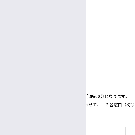
9:00～
5:00
放射線部技師長
午前
午後
休診日
臨床検査部技師長
土曜・日曜・祝休日
臨床栄養部士長
年末年始（12/29～1/3）
面会
病院ボランティア
受付
3:00〜
5:30
午後
午後
面会時間
3:00～
6:00
午後
午後
（1面会30分以内）
※正面玄関の開錠時間は午前8時00分となります。
※正面玄関の開錠時間にあわせて、「３番窓口（初診