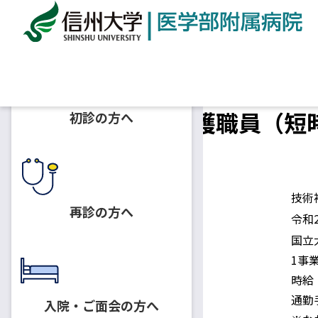
ホーム
採用情報
病後児保育室 看護職員（短時間
病後児保育室 看護職員（短時
初診の方へ
2020.03.09
技術補佐員
募集人員
技術
再診の方へ
採用予定日
令和
国立
1事
時給
身分・待遇
通勤
入院・ご面会の方へ