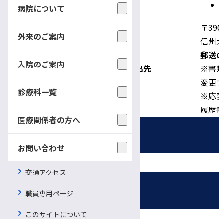
病院について
〒39
外来のご案内
信州
郵送
入院のご案内
問い合わせ及び書類提出先
※書
変更
診療科一覧
※応
履歴
医療関係者の方へ
採用情報
お問い合わせ
交通アクセス
募集職種
受付時間・休診日
職員専用ページ
このサイトについて
看護師・助産師