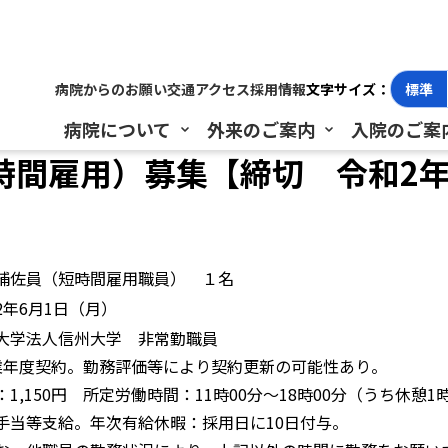
雇用）募集【締切 令和2年4月30日（木）必着】
病院からのお願い
交通アクセス
採用情報
文字サイズ：
標準
病院について
外来のご案内
入院のご案
間雇用）募集【締切 令和2年
補佐員（短時間雇用職員） １名
2年6月1日（月）
大学法人信州大学 非常勤職員
業年度契約。勤務評価等により契約更新の可能性あり。
：1,150円 所定労働時間：11時00分～18時00分（うち休憩1
手当等支給。年次有給休暇：採用日に10日付与。