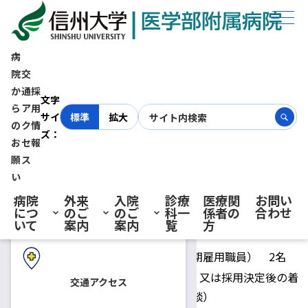
ホーム
採用情報
医療支援課診療情報管理室 診療情報管理士 募集 【締切 令和2年5
月21日（木）必着】
病
院
交
か
通
採
初診の方へ
医療支援課診療情報管理室 診
文字
ら
ア
用
サイ
標準
拡大
の
ク
情
ズ：
療情報管理士 募集 【締切
お
セ
報
再診の方へ
願
ス
令和2年5月21日（木）必着】
い
病院
外来
入院
診療
医療関
お問い
につ
のご
のご
科一
係者の
合わせ
入院・ご面会の方へ
いて
案内
案内
覧
方
2020.04.20
診療情報管理士
募集人員
診療情報管理士（有期雇用職員） 2名
令和3年4月1日（木）又は採用決定後の着
交通アクセス
採用予定日
任可能な期日（応相談）