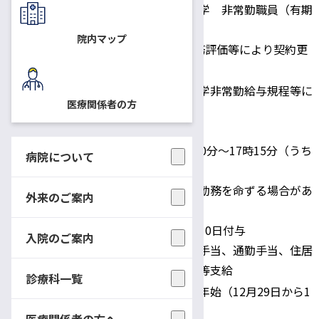
国立大学法人信州大学 非常勤職員（有期
雇用職員）
身分
院内マップ
1事業年度契約、勤務評価等により契約更
新する場合有り
国立大学法人信州大学非常勤給与規程等に
医療関係者の方
基づく
日給：9,040円
所定労働時間：8時30分～17時15分（うち
病院について
休憩1時間）
給与・勤務時間
超過勤務を命ずる場合があ
外来のご案内
ります。
年次休暇：採用日に10日付与
入院のご案内
その他：時間外勤務手当、通勤手当、住居
手当、期末勤勉手当等支給
診療科一覧
土・日・祝日・年末年始（12月29日から1
休日
月3日）
医療関係者の方へ