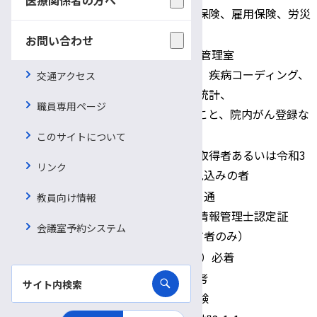
健康保険、厚生年金保険、雇用保険、労災
適用保険
保険
お問い合わせ
医療支援課 診療情報管理室
診療記録点検業務、疾病コーディング、
交通アクセス
配属先・職務内容
スキャン業務、各種統計、
職員専用ページ
DPC支援に関すること、院内がん登録な
ど
このサイトについて
診療情報管理士資格取得者あるいは令和3
応募資格
リンク
年3月末までに取得見込みの者
履歴書（写真貼付）1通
教員向け情報
提出書類
資格取得者は、診療情報管理士認定証
会議室予約システム
（写）1通（免許所有者のみ）
書類提出期限
令和2年5月21日（木）必着
第一次選考：書類選考
選考方法
第二次選考：面接試験