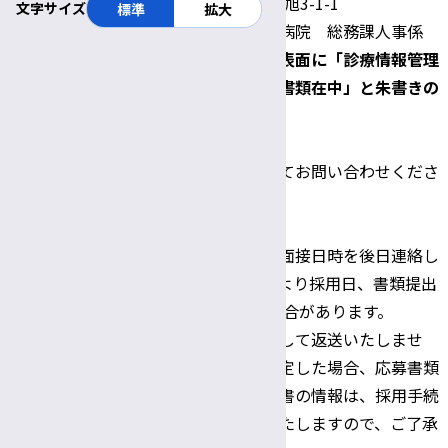
〒390-8621 松本市旭3-1-1
文字サイズ
標準
拡大
信州大学医学部附属病院 総務課人事係
郵送の場合、封筒の表面に「診療情報管理
士（非常勤） 応募書類在中」と朱書きの
こと。
不明な点はお電話にてお問い合わせくださ
い。
問い合わせ及び書
Tel:0263-37-3444
類提出先
※書類選考結果及び面接日時を後日連絡し
ます。応募状況等により採用日、書類提出
期限等を 変更する場合があります。
※応募書類は原則として返送いたしませ
ん。また、採用が決定した場合、応募書類
として提出した履歴書の情報は、採用手続
き書類として利用いたしますので、ご了承