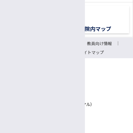
診療情報管理士
医療メディエーター
移植医療ドナーコーディネーター
交通アクセス
院内マップ
認定遺伝カウンセラー
サイトについて
リンク
教員向け情報
CRC（臨床研究支援コーディネーター）
会議室予約システム
サイトマップ
研究支援推進員
事務補佐員
医師事務作業補助者（ドクターズクラーク）
〒390-8621 長野県松本市旭3-1-1
信州大学医学部附属病院
技術補佐員
TEL 0570-00-3010（患者さん専用ナビダイヤル）
技能補佐員
Google Maps
専門支援員