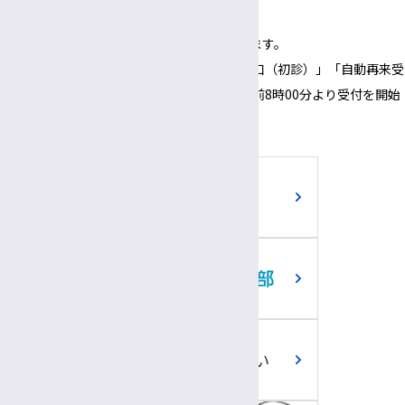
（1面会30分以内）
※正面玄関の開錠時間は午前8時00分となります。
※正面玄関の開錠時間にあわせて、「３番窓口（初診）」「自動再来受
付機」「採血・採尿受付機」についても、午前8時00分より受付を開始
いたします。
ご寄附のお願い