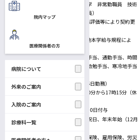
国立大学法人信州大学 非常勤職員 技術
補佐員（有期雇用職員）
身分
院内マップ
1事業年度契約。勤務評価等により契約更
新の可能性あり。
日給 9,360円 その他本学給与規程によ
医療関係者の方
る。
住宅手当、扶養親族手当、通勤手当、時間
外勤務手当、期末・勤勉手当、寒冷地手当
病院について
給与・勤務時間
等支給。
勤務日：月～金（週5日勤務）
外来のご案内
所定労働時間：8時30分から17時15分（休
憩12時から13時）
入院のご案内
年次休暇：採用日に10日付与
休日：土曜、日曜、祝日、年末年始（12月
診療科一覧
休日
29日～1月3日）
健康保険、厚生年金保険、雇用保険、労災
医療関係者の方へ