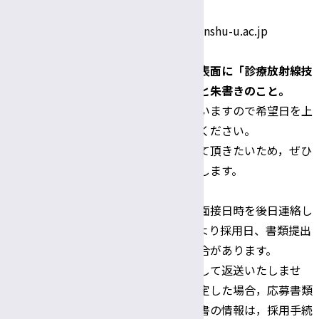
FAX：0263-37-3375
Email：y_kitoh@shinshu-u.ac.jp
郵送の場合，封筒の表面に「診療放射線技
師 応募書類在中」と朱書きのこと。
◆施設見学は随時行いますので希望日を上
問い合わせならび
記連絡先までご連絡ください。
に書類提出先
職場の雰囲気を見て頂きたいため，ぜひ
ご参加をお願いいたします。
※書類選考結果及び面接日時を後日連絡し
ます。応募状況等により採用日、書類提出
期限等を変更する場合があります。
※応募書類は原則として返送いたしませ
ん。また，採用が決定した場合，応募書類
として提出した履歴書の情報は，採用手続