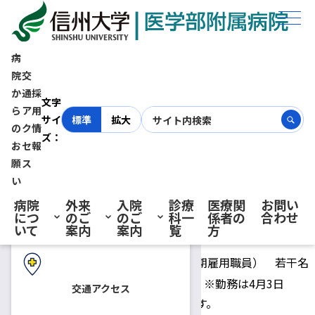
ホーム
採用情報
放射線部 診療放射線技師（有期雇用職員）募集【締切 令和4年8月1
日（月）必着】
病
院
交
か
通
採
初診の方へ
放射線部 診療放射線技師（有
文字
ら
ア
用
サイ
標準
拡大
の
ク
情
ズ：
期雇用職員）募集【締切 令和
お
セ
報
再診の方へ
願
ス
4年8月1日（月）必着】
い
病院
外来
入院
診療
医療関
お問い
につ
のご
のご
科一
係者の
合わせ
入院・ご面会の方へ
いて
案内
案内
覧
方
2022.06.24
診療放射線技師
募集人員
診療放射線技師（有期雇用職員） 若干名
令和5年4月1日（土）※勤務は4月3日
交通アクセス
採用予定日
（月）からとなります。