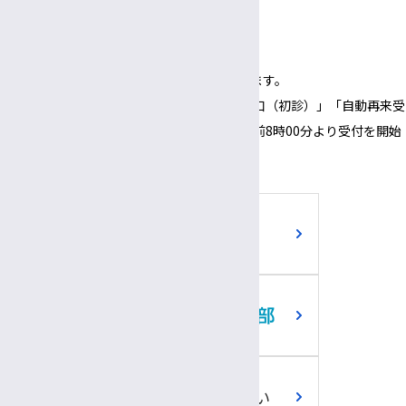
3:00～
6:00
午後
午後
（1面会30分以内）
※正面玄関の開錠時間は午前8時00分となります。
※正面玄関の開錠時間にあわせて、「３番窓口（初診）」「自動再来受
付機」「採血・採尿受付機」についても、午前8時00分より受付を開始
いたします。
ご寄附のお願い