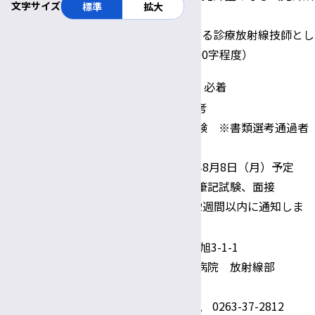
文字サイズ
標準
拡大
有者のみ）
大学病院における診療放射線技師とし
ての抱負（1,000字程度）
書類提出期限
令和4年8月1日（月）必着
第１次選考：書類選考
第２次選考：採用試験 ※書類選考通過者
のみ
選考方法
令和4年8月8日（月）予定
内容⇒筆記試験、面接
結果は2週間以内に通知しま
す。
〒390-8621 松本市旭3-1-1
信州大学医学部附属病院 放射線部
技師長 木藤 善浩
TEL：0263-37-2810、 0263-37-2812