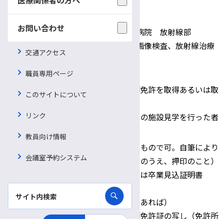
適用保険
保険
お問い合わせ
信州大学医学部附属病院 放射線部
配属先・職務内容
病院における放射線画像検査、放射線治療
交通アクセス
などの業務
職員専用ページ
診療放射線技師免許を取得あるいは取
このサイトについて
応募資格
得見込みの者
リンク
原則として当院の施設見学を行った者
教員向け情報
履歴書（市販のもので可。自筆により
会議室予約システム
記載、写真貼付のうえ、押印のこと）
卒業証明書または卒業見込証明書
成績証明書
提出書類
推薦状（可能であれば）
診療放射線技師免許証の写し（免許所