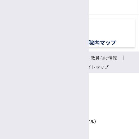
医療ソーシャルワーカー（MSW）
（平日8:30〜17:00）
診療情報管理士
医療メディエーター
移植医療ドナーコーディネーター
交通アクセス
院内マップ
認定遺伝カウンセラー
サイトについて
リンク
教員向け情報
CRC（臨床研究支援コーディネーター）
会議室予約システム
サイトマップ
研究支援推進員
事務補佐員
医師事務作業補助者（ドクターズクラーク）
〒390-8621 長野県松本市旭3-1-1
信州大学医学部附属病院
技術補佐員
TEL 0570-00-3010（患者さん専用ナビダイヤル）
技能補佐員
Google Maps