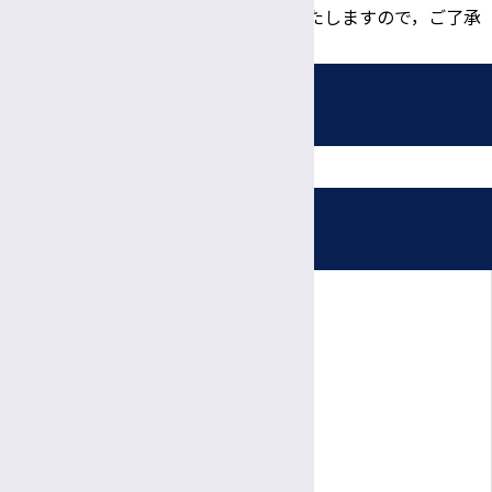
き書類として利用いたしますので，ご了承
願います。
採用情報
募集職種
受付時間・休診日
看護師・助産師
信大病院で働く魅力
診療日時
看護補助者（看護資格不要）
完全予約制
病院ボランティア募集
薬剤師
月〜金
診療日
臨床検査技師
採用お問い合わせフォーム
8:30～
11:30
受付
午前
午前
9:00～
5:00
診療時間
診療放射線技師
午前
午後