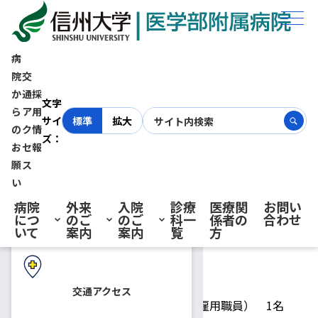
ホーム
採用情報
特殊歯科・口腔外科 技能補佐員（短時間雇用職員） 募集 【締切：令
和4年11月30日（水）必着】
病
院
交
か
通
採
初診の方へ
特殊歯科・口腔外科 技能補佐
文字
ら
ア
用
サイ
標準
拡大
の
ク
情
ズ：
員（短時間雇用職員） 募集
お
セ
報
再診の方へ
願
ス
【締切：令和4年11月30日
い
病院
外来
入院
診療
医療関
お問い
につ
のご
のご
科一
係者の
合わせ
（水）必着】
入院・ご面会の方へ
いて
案内
案内
覧
方
2022.11.01
技能補佐員
交通アクセス
募集人員
技能補佐員（短時間雇用職員） 1名