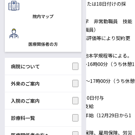
随時（応相談 1日または18日付けの採
採用予定日
用）
院内マップ
国立大学法人信州大学 非常勤職員 技能
補佐員（短時間雇用職員）
身分
1事業年度契約。勤務評価等により契約更
医療関係者の方
新の可能性あり。
時給： 950円 その他本学規程等による。
勤務時間①9時00分～16時00分（うち休憩1
病院について
時間）
給与・勤務時間
②10時00分～17時00分（うち休憩
外来のご案内
1時間）
年次休暇：採用日に10日付与
入院のご案内
その他：通勤手当等支給
土・日・祝日・年末年始（12月29日から1
診療科一覧
休日
月3日）
健康保険、厚生年金保険、雇用保険、労災
医療関係者の方へ