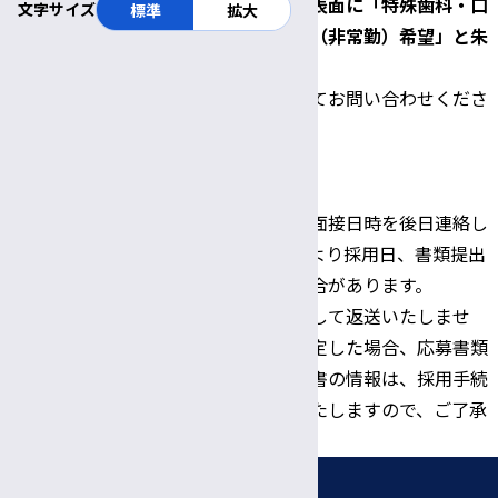
郵送の場合、封筒の表面に「特殊歯科・口
文字サイズ
標準
拡大
腔外科 技能補佐員（非常勤）希望」と朱
書きのこと。
不明な点はお電話にてお問い合わせくださ
い。
Tel:0263-37-3444
問い合わせ及び書
類提出先
※書類選考結果及び面接日時を後日連絡し
ます。応募状況等により採用日、書類提出
期限等を変更する場合があります。
※応募書類は原則として返送いたしませ
ん。また，採用が決定した場合、応募書類
として提出した履歴書の情報は、採用手続
き書類として利用いたしますので、ご了承
願います。
採用情報