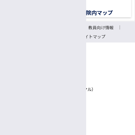
移植医療ドナーコーディネーター
交通アクセス
院内マップ
認定遺伝カウンセラー
サイトについて
リンク
教員向け情報
CRC（臨床研究支援コーディネーター）
会議室予約システム
サイトマップ
研究支援推進員
事務補佐員
医師事務作業補助者（ドクターズクラーク）
〒390-8621 長野県松本市旭3-1-1
信州大学医学部附属病院
技術補佐員
TEL 0570-00-3010（患者さん専用ナビダイヤル）
技能補佐員
Google Maps
専門支援員
図書館司書
診療日時
完全予約制
事務係員（常勤）
診療日