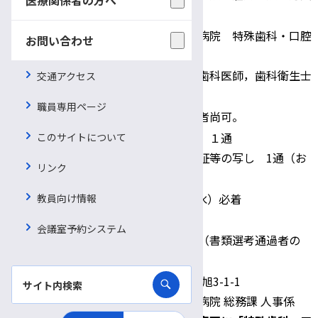
適用保険
保険
信州大学医学部附属病院 特殊歯科・口腔
お問い合わせ
外科
配属先・職務内容
・⻭科助⼿の業務（⻭科医師，⻭科衛生⼠
交通アクセス
の補助業務）
職員専用ページ
応募資格
・⻭科助⼿資格保持者尚可。
・履歴書（写真貼付）１通
このサイトについて
提出書類
・⻭科助⼿資格認定証等の写し 1通（お
リンク
持ちの場合）
書類提出期限
令和4年11月30日（水）必着
教員向け情報
一次選考：書類選考
会議室予約システム
選考方法
二次試験：面接試験（書類選考通過者の
み）
〒390-8621 松本市旭3-1-1
信州大学医学部附属病院 総務課 人事係