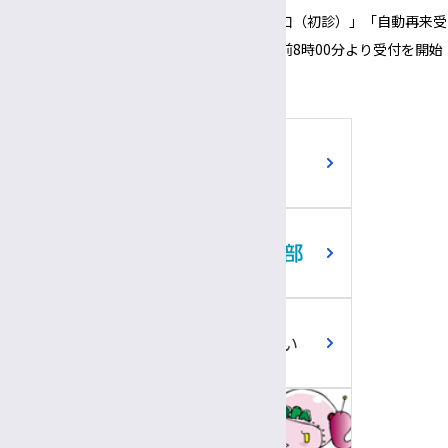
※正面玄関の開錠時間にあわせて、「３番窓口（初診）」「自動再来受
付機」「採血・採尿受付機」についても、午前8時00分より受付を開始
いたします。
ご寄附のお願い
職員専用ツール
問い合わせ回答