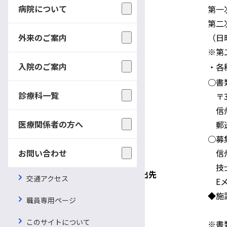
病院について
第一
第二
選考方法
外来のご案内
（日
※第
入院のご案内
備考
・各
○書
診療科一覧
〒39
信州大
医療関係者の方へ
郵送
○募
お問い合わせ
信州
技士⻑
問い合わせ及び書類提出先
交通アクセス
Eメー
◆施
職員専用ページ
このサイトについて
※書