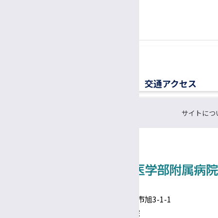
胚培養士
0570-00-3010
TEL:
医療ソーシャルワーカー（MSW）
（平日8:30〜17:00）
診療情報管理士
医療メディエーター
移植医療ドナーコーディネーター
交通アクセス
認定遺伝カウンセラー
サイトにつ
CRC（臨床研究支援コーディネーター）
研究支援推進員
事務補佐員
医師事務作業補助者（ドクターズクラーク）
技術補佐員
〒390-8621 長野県松本市旭3-1-1
信州大学医学部附属病院
技能補佐員