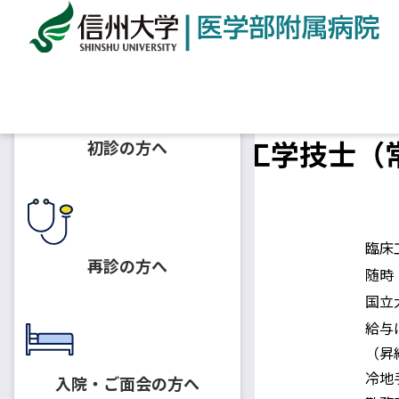
ホーム
採用情報
臨床工学部 臨床工学技士（常勤
臨床工学部 臨床工学技士（常
初診の方へ
2023.01.05
臨床工学技士
募集人員
臨床
再診の方へ
採用予定日
随時
身分
国立
給与
（昇
冷地
入院・ご面会の方へ