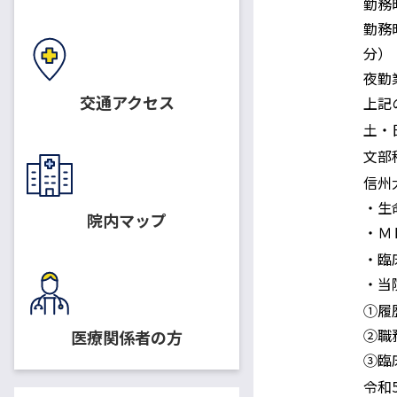
勤務
給与・勤務時間
勤務
分）
夜勤
交通アクセス
上記
休日
土・
適用保険
文部
信州
配属先・職務内容
・生
院内マップ
・Ｍ
・臨
応募資格
・当
①履
提出書類
②職
医療関係者の方
③臨
書類提出期限
令和