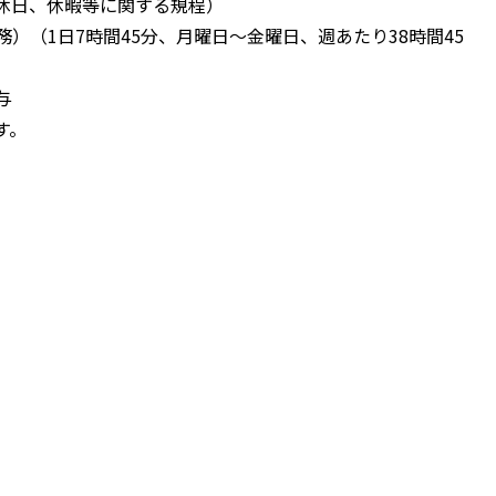
休日、休暇等に関する規程）
務）（1日7時間45分、⽉曜日〜⾦曜日、週あたり38時間45
与
す。