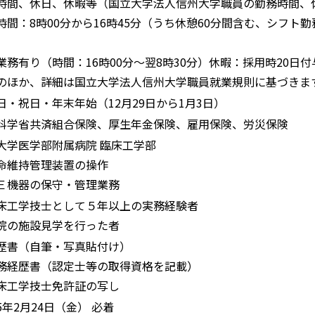
時間、休日、休暇等（国立大学法人信州大学職員の勤務時間、
時間：8時00分から16時45分（うち休憩60分間含む、シフト勤
業務有り（時間：16時00分〜翌8時30分）休暇：採用時20日付
のほか、詳細は国立大学法人信州大学職員就業規則に基づきま
日・祝日・年末年始（12月29日から1月3日）
科学省共済組合保険、厚生年⾦保険、雇用保険、労災保険
大学医学部附属病院 臨床工学部
命維持管理装置の操作
Ｅ機器の保守・管理業務
床工学技士として５年以上の実務経験者
院の施設見学を行った者
歴書（自筆・写真貼付け）
務経歴書（認定士等の取得資格を記載）
床工学技士免許証の写し
5年2⽉24日（⾦） 必着