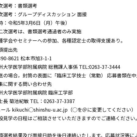
次選考：書類選考
次選考：グループディスカッション 面接
時：令和5年3⽉6日（⽉）午後）
二次選考は、書類選考通過者のみ実施
種学会やセミナーへの参加、各種認定士の取得支援あり。
類提出先
0-8621 松本市旭3-1-1
学医学部附属病院 総務課人事係 TEL:0263-37-3444
の場合，封筒の表面に「臨床工学技士（常勤） 応募書類在中
集に関する問い合わせ先
大学医学部附属病院 臨床工学部
 菊池紀敏 TEL：0263-37-3387
ル kikuchi◯shinshu-u.ac.jp（◯を＠に変更してください）
設見学の日程はご相談させていただきますのでご連絡ください
類選考結果及び面接日時を後日連絡いたします。応募状況等に