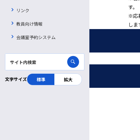
す。
リンク
※応
教員向け情報
しま
会議室予約システム
採用情報
募集職種
受付時間・休診日
文字サイズ
標準
拡大
看護師・助産師
信大病院で働く魅力
診療日時
看護補助者（看護資格不要）
完全予約制
病院ボランティア募集
薬剤師
月〜金
診療日
臨床検査技師
採用お問い合わせフォーム
8:30～
11:30
受付
午前
午前