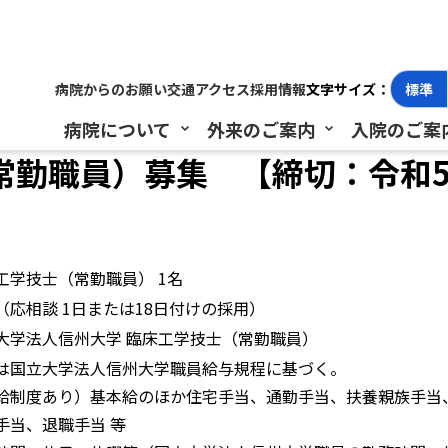
職員）募集 【締切：令和5年2月24日（金）必着】
病院からのお願い
交通アクセス
採用情報
文字サイズ：
標準
病院について
外来のご案内
入院のご案
勤職員）募集 【締切：令和5
工学技士（常勤職員） 1名
（応相談 1日または18日付けの採用）
大学法人信州大学 臨床工学技士（常勤職員）
は国立大学法人信州大学職員給与規程に基づく。
給制度あり）基本給のほか住宅手当、通勤手当、扶養親族手当
手当、退職手当 等