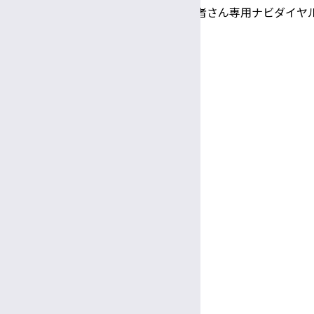
TEL 0570-00-3010（患者さん専用ナビダイヤ
専門支援員
Google Maps
図書館司書
事務係員（常勤）
診療日時
完全予約制
医療相談員
診療日
月〜金
教授
受付
助教
8:30～
11:30
午前
午前
看護部長・副看護部長
診療時間
9:00～
5:00
放射線部技師長
午前
午後
休診日
臨床検査部技師長
土曜・日曜・祝休日
臨床栄養部士長
年末年始（12/29～1/3）
面会
病院ボランティア