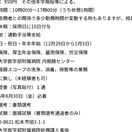
： 950円 その他本学規程等による。
時間：10時00分〜17時00分（うち休憩1時間）
勤務者との関係で多少勤務時間が変動する時もありますが、相
休暇：採用日に10日付与
他：通勤手当等支給
日・祝日・年末年始（12月29日から1月3日）
保険、厚生年金保険、雇用保険、労災保険
大学医学部附属病院 内視鏡センター
視鏡スコープの洗浄，消毒，保管等の業務
に無し（未経験者も可）
歴書（写真貼付）１通
5年6月30日（金）必着
選考：書類選考
試験：面接試験（書類選考通過者のみ）
0-8621 松本市旭3-1-1
大学医学部附属病院総務課人事係