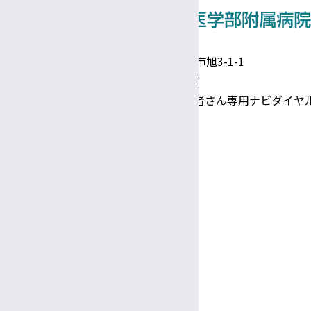
事務補佐員
医師事務作業補助者（ドクターズクラーク）
技術補佐員
〒390-8621 長野県松本市旭3-1-1
信州大学医学部附属病院
技能補佐員
TEL 0570-00-3010（患者さん専用ナビダイヤ
専門支援員
Google Maps
図書館司書
事務係員（常勤）
診療日時
完全予約制
医療相談員
診療日
月〜金
教授
受付
助教
8:30～
11:30
午前
午前
看護部長・副看護部長
診療時間
9:00～
5:00
放射線部技師長
午前
午後