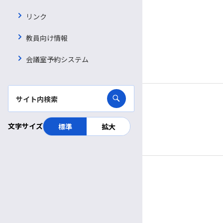
看護補助者（看護資格不要）
リンク
完全予約制
病院ボランティア募集
薬剤師
月〜金
診療日
教員向け情報
臨床検査技師
採用お問い合わせフォーム
8:30～
11:30
受付
午前
午前
会議室予約システム
9:00～
5:00
診療時間
診療放射線技師
午前
午後
管理栄養士
休診日
理学療法士
土曜・日曜・祝休日
文字サイズ
標準
拡大
作業療法士
年末年始（12/29～1/3）
言語聴覚士
視能訓練士
面会
歯科衛生士
3:00〜
5:30
受付
午後
午後
臨床工学技士
3:00～
6:00
面会時間
午後
午後