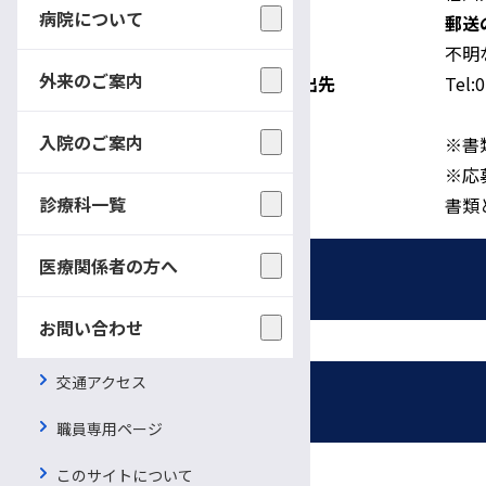
病院について
郵送
不明
外来のご案内
問い合わせ及び書類提出先
Tel:
入院のご案内
※書
※応
診療科一覧
書類
医療関係者の方へ
採用情報
お問い合わせ
募集職種
交通アクセス
受付時間・休診日
職員専用ページ
看護師・助産師
信大病院で働く魅力
診療日時
このサイトについて