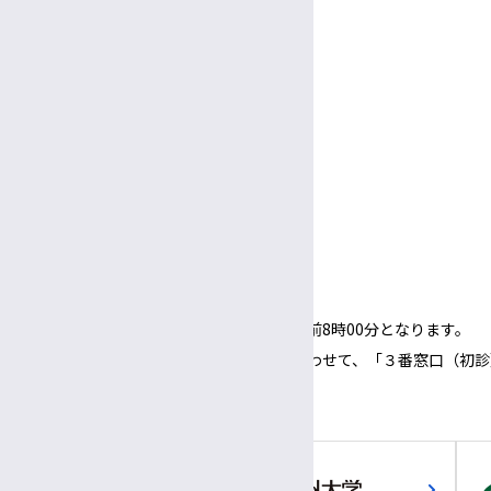
休診日
臨床検査部技師長
土曜・日曜・祝休日
臨床栄養部士長
年末年始（12/29～1/3）
面会
病院ボランティア
受付
3:00〜
5:30
午後
午後
面会時間
3:00～
6:00
午後
午後
（1面会30分以内）
※正面玄関の開錠時間は午前8時00分となります。
※正面玄関の開錠時間にあわせて、「３番窓口（初診