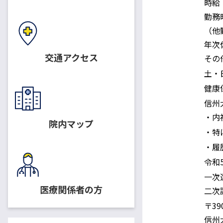
時給
勤務
給与・勤務時間
（他
年次
交通アクセス
その
休日
土・
適用保険
健康
信州
配属先・職務内容
・内
院内マップ
応募資格
・特
提出書類
・履
書類提出期限
令和
一次
選考方法
医療関係者の方
二次
〒39
信州