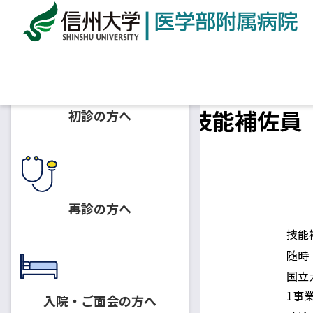
ホーム
採用情報
内視鏡センター 技能補佐員（短
内視鏡センター 技能補佐員（
初診の方へ
着】
2023.06.01
技能補佐員
再診の方へ
募集人員
技能
採用予定日
随時
国立
身分
1事
入院・ご面会の方へ