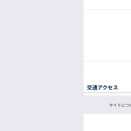
（1面会30分以内）
社会福祉士
精神保健福祉士
電話
公認心理師/臨床心理士
患者さん専用ナビダイヤル
胚培養士
0570-00-3010
TEL:
医療ソーシャルワーカー（MSW）
（平日8:30〜17:00）
診療情報管理士
医療メディエーター
移植医療ドナーコーディネーター
交通アクセス
認定遺伝カウンセラー
サイトにつ
CRC（臨床研究支援コーディネーター）
研究支援推進員