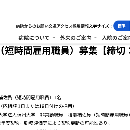
時間雇用職員）募集【締切：令和5年6月30日（金）必着】
病院からのお願い
交通アクセス
採用情報
文字サイズ：
標準
病院について
外来のご案内
入院のご案
短時間雇用職員）募集【締切：
補佐員（短時間雇用職員）1名
（応相談 1日または18日付けの採用）
大学法人信州大学 非常勤職員 技能補佐員（短時間雇用職員
業年度契約。勤務評価等により契約更新の可能性あり。