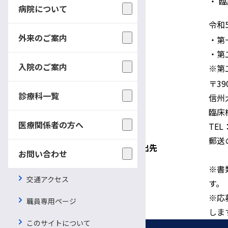
・ 
病院について
書類提出期限
令和
外来のご案内
・第
選考方法
・第
入院のご案内
※第
〒39
診療科一覧
信州
臨床
医療関係者の方へ
TEL：
郵送
問い合わせ及び書類提出先
お問い合わせ
※書
交通アクセス
す。
※応
職員専用ページ
しま
このサイトについて