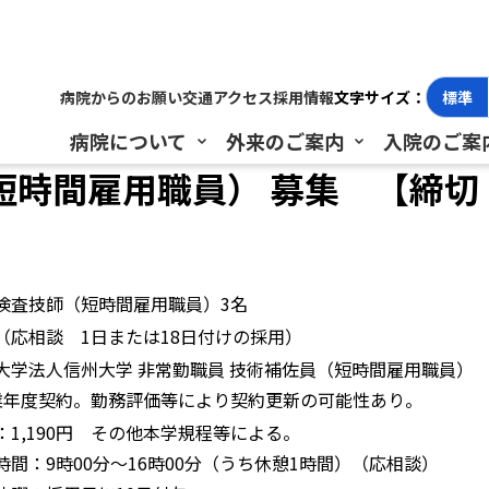
間雇用職員） 募集 【締切：令和5年9月8日（金）必着】
病院からのお願い
交通アクセス
採用情報
文字サイズ：
標準
病院について
外来のご案内
入院のご案
時間雇用職員） 募集 【締切
検査技師（短時間雇用職員）3名
（応相談 1日または18日付けの採用）
大学法人信州大学 非常勤職員 技術補佐員（短時間雇用職員）
業年度契約。勤務評価等により契約更新の可能性あり。
：1,190円 その他本学規程等による。
時間：9時00分〜16時00分（うち休憩1時間）（応相談）