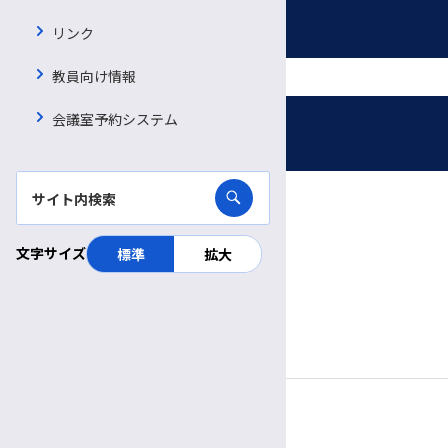
採用情報
リンク
教員向け情報
募集職種
会議室予約システム
受付時間・休診日
看護師・助産師
信大病院で働く魅力
診療日時
看護補助者（看護資格不要）
完全予約制
文字サイズ
標準
拡大
病院ボランティア募集
薬剤師
月〜金
診療日
臨床検査技師
採用お問い合わせフォーム
8:30～
11:30
受付
午前
午前
9:00～
5:00
診療時間
診療放射線技師
午前
午後
管理栄養士
休診日
理学療法士