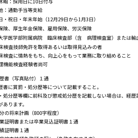
休暇：採用日に10日付与
他：通勤手当等支給
日・祝日・年末年始（12月29日から1月3日）
保険、厚生年金保険、雇用保険、労災保険
大学医学部附属病院 臨床検査部（含 病理検査室）または輸
 臨床検査技師免許を取得あるいは取得見込みの者
 臨床検査に情熱をもち、向上心をもって業務に取り組めること
 生理機能検査経験者尚可
履歴書（写真貼付）１通
歴書に賞罰・処分歴等について記載すること。
・処分歴等欄に前科及び懲戒処分歴を記載しない場合は、経歴
があります。
自分の将来計画（800字程度）
卒業証明書または卒業見込証明書１通
成績証明書１通