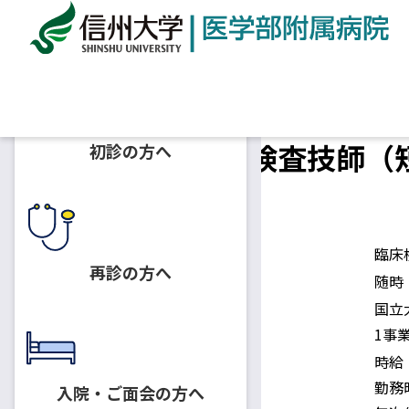
ホーム
採用情報
臨床検査部 臨床検査技師（短時
臨床検査部 臨床検査技師（短
初診の方へ
2023.08.17
臨床検査技師
募集人員
臨床
再診の方へ
採用予定日
随時
国立
身分
1事
時給
勤務
入院・ご面会の方へ
給与・勤務時間