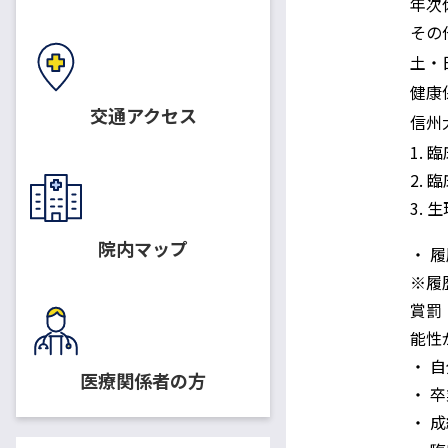
年次
その
休日
土・
適用保険
健康
交通アクセス
配属先
信州
1.
応募資格
2.
3.
院内マップ
・ 
※履
賞罰
能性
提出書類
・ 
医療関係者の方
・ 
・ 