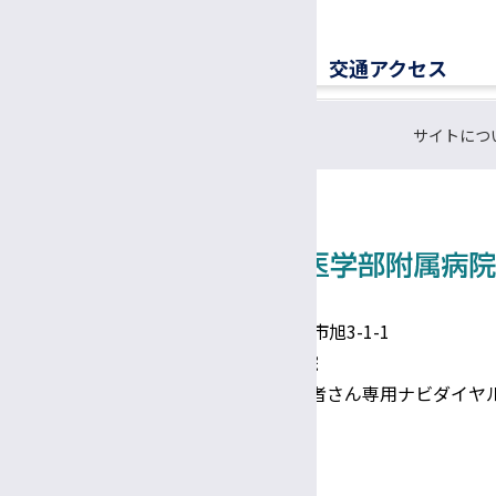
医療メディエーター
移植医療ドナーコーディネーター
交通アクセス
認定遺伝カウンセラー
サイトにつ
CRC（臨床研究支援コーディネーター）
研究支援推進員
事務補佐員
医師事務作業補助者（ドクターズクラーク）
技術補佐員
〒390-8621 長野県松本市旭3-1-1
信州大学医学部附属病院
技能補佐員
TEL 0570-00-3010（患者さん専用ナビダイヤ
専門支援員
Google Maps
図書館司書