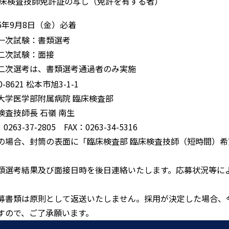
臨床検査技師免許証の写し（免許を有する者）
5年9月8日（金）必着
一次試験：書類選考
二次試験：面接
二次選考は、書類選考通過者のみ実施
0-8621 松本市旭3-1-1
大学医学部附属病院 臨床検査部
検査技師⻑ ⽯嶺 南生
0263-37-2805 FAX：0263-34-5316
の場合、封筒の表面に「臨床検査部 臨床検査技師（短時間）
類選考結果及び面接日時を後日連絡いたします。応募状況等に
募書類は原則として返送いたしません。採用が決定した場合、
すので、ご了承願います。