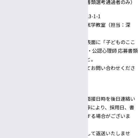
第二次選考：面接（書類選考通過者のみ）
〒390-8621 松本市旭3-1-1
信州大学医学部精神医学教室（担当：深
井）
郵送の場合、封筒の表面に「子どものここ
ろ診療部 臨床心理士・公認心理師 応募書類
在中」と朱書きのこと。
不明な点はお電話にてお問い合わせくださ
い。
問い合わせならび
Tel:0263-37-2638
に
書類提出先
※書類選考結果及び面接日時を後日連絡い
たします。応募状況等により、採用日、書
類提出期限等を変更する場合がございま
す。
※応募書類は原則として返送いたしませ