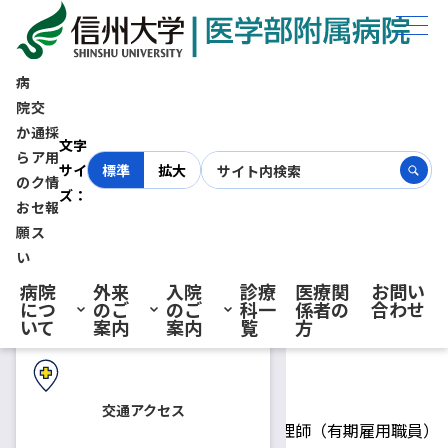
ホーム
採用情報
子どものこころ診療部 臨床心理士・公認心理師（有期雇用職員） 募集
【締切：令和6年1月12日(金)必着】
病
院
交
か
通
採
初診の方へ
子どものこころ診療部 臨床心
文字
ら
ア
用
サイ
標準
拡大
の
ク
情
ズ：
理士・公認心理師（有期雇用職
お
セ
報
再診の方へ
願
ス
員） 募集【締切：令和6年1月
い
病院
外来
入院
診療
医療関
お問い
につ
のご
のご
科一
係者の
合わせ
12日(金)必着】
入院・ご面会の方へ
いて
案内
案内
覧
方
2023.12.22
公認心理師/臨床心理士
交通アクセス
臨床心理士・公認心理師（有期雇用職員）
募集人員