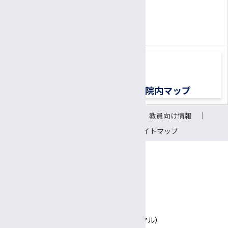
胚培養士
0570-00-3010
TEL:
医療ソーシャルワーカー（MSW）
（平日8:30〜17:00）
診療情報管理士
医療メディエーター
移植医療ドナーコーディネーター
交通アクセス
院内マップ
認定遺伝カウンセラー
サイトについて
リンク
教員向け情報
CRC（臨床研究支援コーディネーター）
会議室予約システム
サイトマップ
研究支援推進員
事務補佐員
医師事務作業補助者（ドクターズクラーク）
〒390-8621 長野県松本市旭3-1-1
信州大学医学部附属病院
技術補佐員
TEL 0570-00-3010（患者さん専用ナビダイヤル）