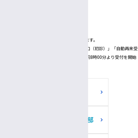
3:00〜
5:30
午後
午後
面会時間
3:00～
6:00
午後
午後
（1面会30分以内）
※正面玄関の開錠時間は午前8時00分となります。
※正面玄関の開錠時間にあわせて、「３番窓口（初診）」「自動再来受
付機」「採血・採尿受付機」についても、午前8時00分より受付を開始
いたします。