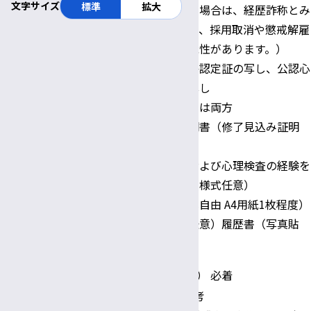
文字サイズ
標準
拡大
歴を記載しない場合は、経歴詐称とみ
なす場合があり、採用取消や懲戒解雇
等に繋がる可能性があります。）
臨床心理士資格認定証の写し、公認心
理師登録証の写し
提出書類
いずれか、または両方
大学院修了証明書（修了見込み証明
書）
心理臨床技法および心理検査の経験を
詳記したもの（様式任意）
志望理由（書式自由 A4用紙1枚程度）
推薦書（様式任意）履歴書（写真貼
付）1通
書類提出期限
令和6年1月12日（金） 必着
第一次選考：書類選考
選考方法