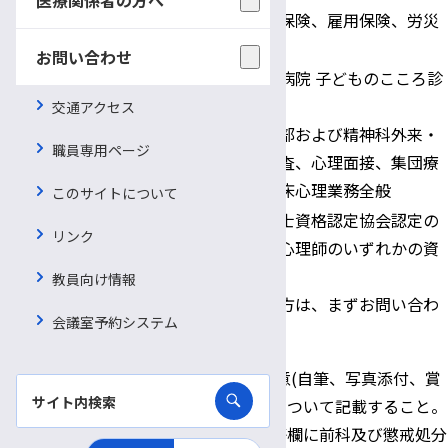
健康保険、厚生年金保険、雇用保険、労災
適用保険
保険
お問い合わせ
信州大学医学部附属病院 子どものこころ診
療部
交通アクセス
配属先・職務内容
子どものこころ診療部および精神科外来・
職員専用ページ
病棟における心理検査、心理面接、集団療
法、緩和ケアなど臨床心理業務全般
このサイトについて
（財）日本臨床心理士資格認定協会認定の
リンク
臨床心理士か、公認心理師のいずれかの資
応募資格
格を有する方。
教員向け情報
※資格取得見込みの方は、まずお問い合わ
会議室予約システム
せください。
履歴書 様式任意(自筆、写真添付、賞
罰・処分歴等について記載すること。
賞罰・処分歴等欄に前科及び懲戒処分