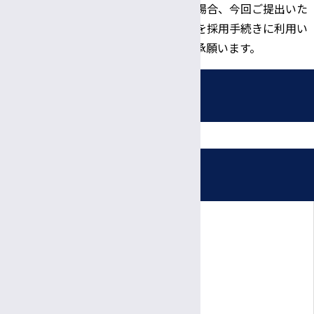
ん。採用が決定した場合、今回ご提出いた
だいた履歴書の情報を採用手続きに利用い
たしますので、ご了承願います。
採用情報
募集職種
受付時間・休診日
看護師・助産師
信大病院で働く魅力
診療日時
看護補助者（看護資格不要）
完全予約制
病院ボランティア募集
薬剤師
月〜金
診療日
臨床検査技師
採用お問い合わせフォーム
8:30～
11:30
受付
午前
午前