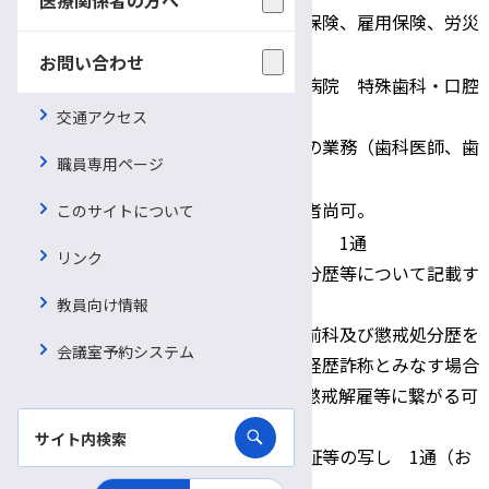
健康保険、厚生年金保険、雇用保険、労災
適用保険
保険
お問い合わせ
信州⼤学医学部附属病院 特殊⻭科・⼝腔
外科
交通アクセス
配属先・職務内容
消毒業務・⻭科助⼿の業務（⻭科医師、⻭
職員専用ページ
科衛生⼠の補助業務）
応募資格
・⻭科助⼿資格保持者尚可。
このサイトについて
・履歴書（写真貼付） 1通
リンク
※履歴書に賞罰・処分歴等について記載す
ること。
教員向け情報
賞罰・処分歴等欄に前科及び懲戒処分歴を
会議室予約システム
提出書類
記載しない場合は、経歴詐称とみなす場合
があり、採用取消や懲戒解雇等に繋がる可
能性があります。
・⻭科助⼿資格認定証等の写し 1通（お
持ちの場合）