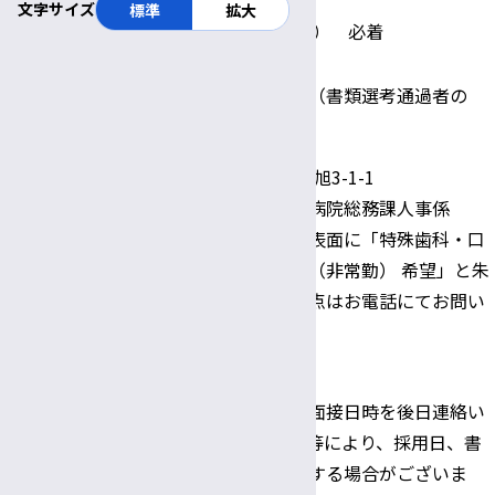
文字サイズ
標準
拡大
書類提出期限
令和6年5月31日（金） 必着
一次選考：書類選考
選考方法
二次選考：⾯接試験（書類選考通過者の
み）
〒390-8621 松本市旭3-1-1
信州⼤学医学部附属病院総務課人事係
郵送の場合、封筒の表⾯に「特殊⻭科・⼝
腔外科 技能補佐員（⾮常勤） 希望」と朱
書きのこと。不明な点はお電話にてお問い
合わせください。
Tel:0263-37-3444
問い合わせ及び
※書類選考結果及び⾯接日時を後日連絡い
書類提出先
たします。応募状況等により、採用日、書
類提出期限等を変更する場合がございま