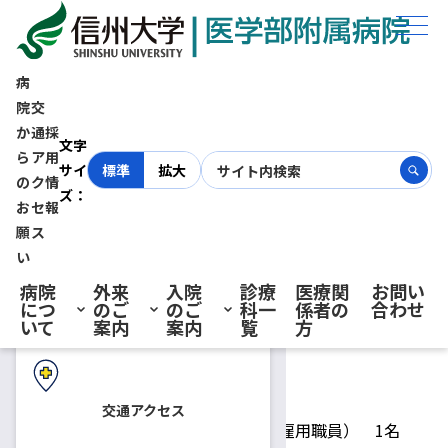
ホーム
採用情報
特殊⻭科・⼝腔外科 技能補佐員（短時間雇⽤職員）募集【締切：令和
6年5月31日(金)必着】
病
院
交
か
通
採
初診の方へ
特殊⻭科・⼝腔外科 技能補佐
文字
ら
ア
用
サイ
標準
拡大
の
ク
情
ズ：
員（短時間雇⽤職員）募集【締
お
セ
報
再診の方へ
願
ス
切：令和6年5月31日(金)必
い
病院
外来
入院
診療
医療関
お問い
につ
のご
のご
科一
係者の
合わせ
着】
入院・ご面会の方へ
いて
案内
案内
覧
方
2024.04.26
技能補佐員
交通アクセス
募集人員
技能補佐員（短時間雇用職員） 1名