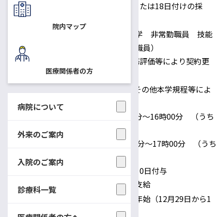
随時（応相談 1日または18日付けの採
採用予定日
用）
院内マップ
国立⼤学法人信州⼤学 ⾮常勤職員 技能
補佐員（短時間雇用職員）
身分
1事業年度契約。勤務評価等により契約更
医療関係者の方
新の可能性あり。
時給： 1,050円 その他本学規程等によ
る。
病院について
勤務時間：① 9時00分〜16時00分 （うち
休憩1時間）
外来のご案内
給与・勤務時間
②10時00分〜17時00分 （うち
休憩1時間）
入院のご案内
年次休暇：採用日に10日付与
その他：通勤⼿当等支給
診療科一覧
土・日・祝日・年末年始（12月29日から1
休日
月3日）
医療関係者の方へ