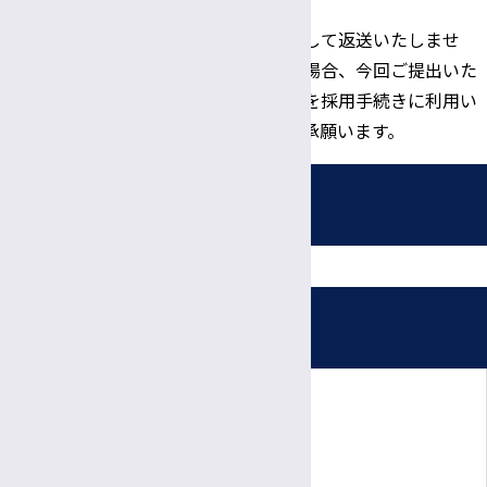
す。
※応募書類は原則として返送いたしませ
ん。採用が決定した場合、今回ご提出いた
だいた履歴書の情報を採用⼿続きに利用い
たしますので、ご了承願います。
採用情報
募集職種
受付時間・休診日
看護師・助産師
信大病院で働く魅力
診療日時
看護補助者（看護資格不要）
完全予約制
病院ボランティア募集
薬剤師