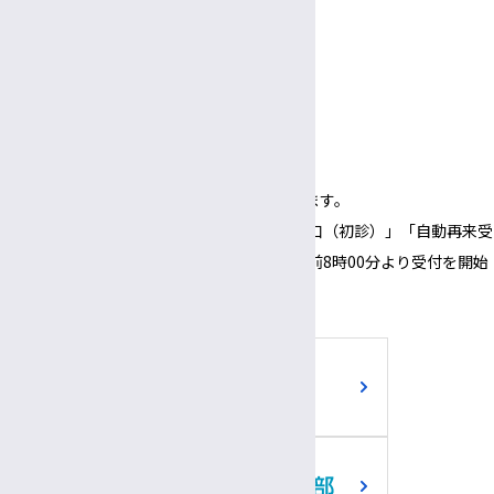
臨床栄養部士長
受付
病院ボランティア
3:00〜
5:30
午後
午後
面会時間
3:00～
6:00
午後
午後
（1面会30分以内）
※正面玄関の開錠時間は午前8時00分となります。
※正面玄関の開錠時間にあわせて、「３番窓口（初診）」「自動再来受
付機」「採血・採尿受付機」についても、午前8時00分より受付を開始
いたします。