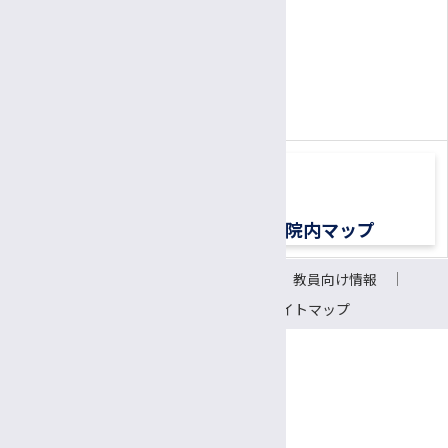
公認心理師/臨床心理士
患者さん専用ナビダイヤル
胚培養士
0570-00-3010
TEL:
医療ソーシャルワーカー（MSW）
（平日8:30〜17:00）
診療情報管理士
医療メディエーター
移植医療ドナーコーディネーター
交通アクセス
院内マップ
認定遺伝カウンセラー
サイトについて
リンク
教員向け情報
CRC（臨床研究支援コーディネーター）
会議室予約システム
サイトマップ
研究支援推進員
事務補佐員
医師事務作業補助者（ドクターズクラーク）
〒390-8621 長野県松本市旭3-1-1