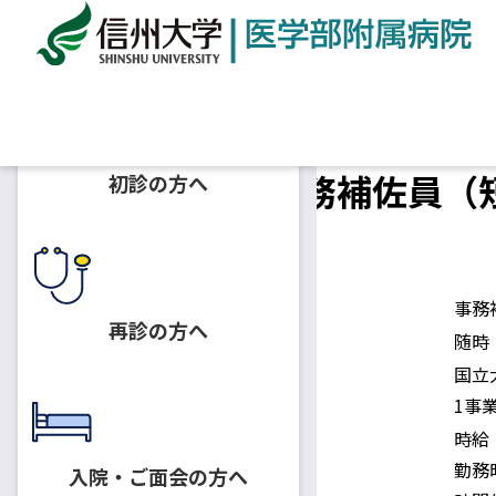
ホーム
採用情報
総務課人事係 事務補佐員（短時間
総務課人事係 事務補佐員（短
初診の方へ
2024.08.02
事務補佐員
募集人員
事務
再診の方へ
採用予定日
随時
国立
身分
1事
時給
勤務
入院・ご面会の方へ