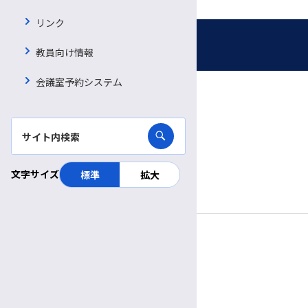
リンク
募集職種
受付時間・休診日
教員向け情報
会議室予約システム
看護師・助産師
信大病院で働く魅力
診療日時
看護補助者（看護資格不要）
完全予約制
病院ボランティア募集
薬剤師
月〜金
診療日
臨床検査技師
採用お問い合わせフォーム
8:30～
11:30
受付
午前
午前
文字サイズ
標準
拡大
9:00～
5:00
診療時間
診療放射線技師
午前
午後
管理栄養士
休診日
理学療法士
土曜・日曜・祝休日
作業療法士
年末年始（12/29～1/3）
言語聴覚士