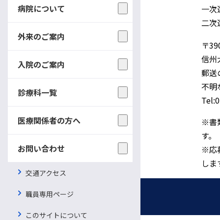
病院について
一次
選考方法
二次
外来のご案内
〒39
信州
入院のご案内
郵送
不明
診療科一覧
問い合わせならびに
Tel:
書類提出先
医療関係者の方へ
※書
す。
お問い合わせ
※応
しま
交通アクセス
職員専用ページ
採用情報
このサイトについて