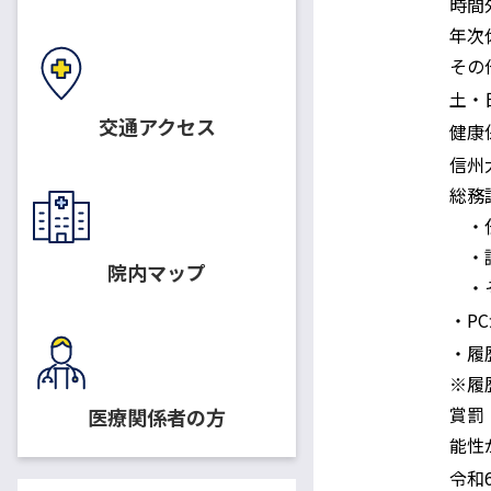
給与・勤務時間
時間
年次
その
休日
土・
交通アクセス
適用保険
健康
信州
総務
配属先・職務内容
・任
・諸
院内マップ
・そ
応募資格
・P
・履
※履
提出書類
賞罰
医療関係者の方
能性
書類提出期限
令和