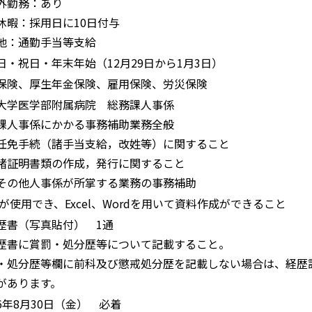
外勤務：あり
休暇：採用日に10日付与
他：通勤手当等支給
日・祝日・年末年始（12月29日から1月3日）
保険、厚生年金保険、雇用保険、労災保険
大学医学部附属病院 総務課人事係
課人事係にかかる事務補助業務全般
免手続（諸手当支給，改姓等）に関すること
証明書類の作成，発行に関すること
の他人事係が所掌する業務の事務補助
Cが使用でき、Excel、Wordを用いて資料作成ができること
歴書（写真貼付） 1通
歴書に賞罰・処分歴等について記載すること。
・処分歴等欄に前科及び懲戒処分歴を記載しない場合は、経歴
があります。
6年8月30日（金） 必着