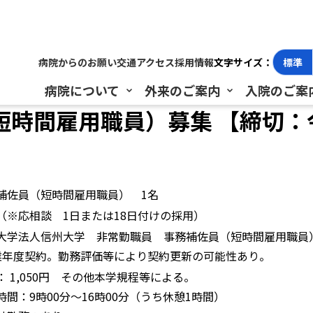
雇用職員）募集 【締切：令和6年8月30日(金)必着】
病院からのお願い
交通アクセス
採用情報
文字サイズ：
標準
病院について
外来のご案内
入院のご案
時間雇用職員）募集 【締切：令和
補佐員（短時間雇用職員） 1名
（※応相談 1日または18日付けの採用）
大学法人信州大学 非常勤職員 事務補佐員（短時間雇用職員
業年度契約。勤務評価等により契約更新の可能性あり。
： 1,050円 その他本学規程等による。
時間：9時00分～16時00分（うち休憩1時間）