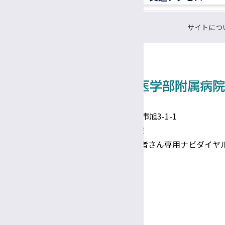
認定遺伝カウンセラー
サイトにつ
CRC（臨床研究支援コーディネーター）
研究支援推進員
事務補佐員
医師事務作業補助者（ドクターズクラーク）
技術補佐員
〒390-8621 長野県松本市旭3-1-1
信州大学医学部附属病院
技能補佐員
TEL 0570-00-3010（患者さん専用ナビダイヤ
専門支援員
Google Maps
図書館司書
事務係員（常勤）
診療日時
完全予約制
医療相談員
診療日