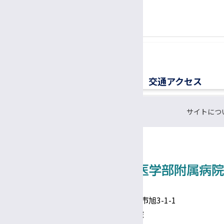
0570-00-3010
TEL:
医療ソーシャルワーカー（MSW）
（平日8:30〜17:00）
診療情報管理士
医療メディエーター
移植医療ドナーコーディネーター
交通アクセス
認定遺伝カウンセラー
サイトにつ
CRC（臨床研究支援コーディネーター）
研究支援推進員
事務補佐員
医師事務作業補助者（ドクターズクラーク）
技術補佐員
〒390-8621 長野県松本市旭3-1-1
信州大学医学部附属病院
技能補佐員