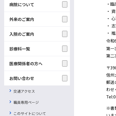
提出書類
・臨
病院について
・ 
・ 
外来のご案内
・ 
・ 
入院のご案内
書類提出期限
令和
第一
診療科一覧
選考方法
第二
医療関係者の方へ
〒39
信州
お問い合わせ
郵送
わ
交通アクセス
問い合わせおよび
Tel:
書類提出先
職員専用ページ
※書
このサイトについて
いま