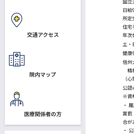
国立
日給9
給与・勤務時間
所定
住宅
交通アクセス
年次
休日
土・
適用保険
健康
信州
配属先・職務内容
精神
院内マップ
（心
公認
応募資格
※資
・ 
医療関係者の方
賞罰
合が
・ 