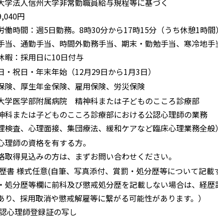
大学法人信州大学非常勤職員給与規程等に基づく
,040円
労働時間：週5日勤務。8時30分から17時15分（うち休憩1時間
手当、通勤手当、時間外勤務手当、期末・勤勉手当、寒冷地手
休暇：採用日に10日付与
日・祝日・年末年始（12月29日から1月3日）
保険、厚生年金保険、雇用保険、労災保険
大学医学部附属病院 精神科または子どものこころ診療部
科または子どものこころ診療部における公認心理師の業務
理検査、心理面接、集団療法、緩和ケアなど臨床心理業務全般
心理師の資格を有する方。
格取得見込みの方は、まずお問い合わせください。
履歴書 様式任意(自筆、写真添付、賞罰・処分歴等について記載
・処分歴等欄に前科及び懲戒処分歴を記載しない場合は、経歴
あり、採用取消や懲戒解雇等に繋がる可能性があります。）
公認心理師登録証の写し