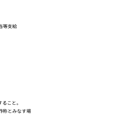
）
当等支給
）
すること。
詐称とみなす場