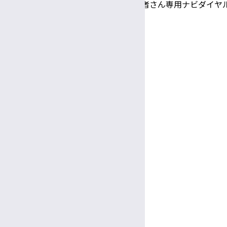
TEL 0570-00-3010（患者さん専用ナビダイヤ
専門支援員
Google Maps
図書館司書
事務係員（常勤）
診療日時
完全予約制
医療相談員
診療日
月〜金
教授
受付
助教
8:30～
11:30
午前
午前
看護部長・副看護部長
診療時間
9:00～
5:00
放射線部技師長
午前
午後
休診日
臨床検査部技師長
土曜・日曜・祝休日
臨床栄養部士長
年末年始（12/29～1/3）
面会
病院ボランティア