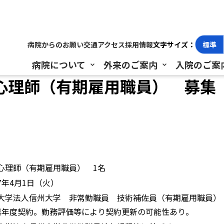
（有期雇用職員） 募集【締切：令和6年10月31日(木)必着
病院からのお願い
交通アクセス
採用情報
文字サイズ：
標準
病院について
外来のご案内
入院のご案
理師（有期雇用職員） 募集【締
心理師（有期雇用職員） 1名
7年4月1日（火）
大学法人信州大学 非常勤職員 技術補佐員（有期雇用職員）
業年度契約。勤務評価等により契約更新の可能性あり。