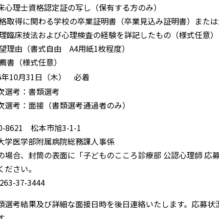
床心理士資格認定証の写し（保有する方のみ）
資格取得に関わる学校の卒業証明書（卒業見込み証明書）また
心理臨床技法および心理検査の経験を詳記したもの（様式任意）
志望理由（書式自由 A4用紙1枚程度）
推薦書（様式任意）
6年10月31日（木） 必着
次選考：書類選考
次選考：面接（書類選考通過者のみ）
0-8621 松本市旭3-1-1
大学医学部附属病院総務課人事係
の場合、封筒の表面に「子どものこころ診療部 公認心理師 応
せください。
0263-37-3444
類選考結果及び詳細な面接日時を後日連絡いたします。応募状
す。