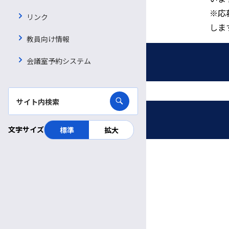
※応
リンク
しま
教員向け情報
採用情報
会議室予約システム
募集職種
受付時間・休診日
文字サイズ
標準
拡大
看護師・助産師
信大病院で働く魅力
診療日時
看護補助者（看護資格不要）
完全予約制
病院ボランティア募集
薬剤師
月〜金
診療日
臨床検査技師
採用お問い合わせフォーム
8:30～
11:30
受付
午前
午前