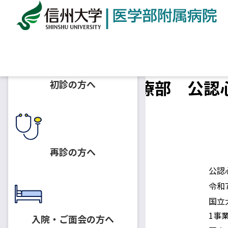
ホーム
採用情報
子どものこころ診療部 公認心理師
子どものこころ診療部 公認心
初診の方へ
必着】
2024.10.21
公認心理師/臨床心理士
再診の方へ
募集人員
公認
採用予定日
令和
国立
身分
1事
入院・ご面会の方へ