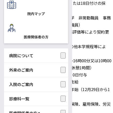
随時（応相談 1日または18日付けの採
採用予定日
用）
院内マップ
国立大学法人信州大学 非常勤職員 事務
補佐員（短時間雇用職員）
身分
1事業年度契約。勤務評価等により契約更
医療関係者の方
新の可能性あり。
時給： 1,050円 その他本学規程等によ
る。
病院について
勤務時間：9時00分～16時00分又は10時00
給与・勤務時間
分～17時00分（うち休憩1時間）
外来のご案内
年次休暇：採用日に10日付与
その他：通勤手当等支給
入院のご案内
土・日・祝日・年末年始（12月29日から1
休日
月3日）
診療科一覧
健康保険、厚生年金保険、雇用保険、労災
適用保険
保険
医療関係者の方へ