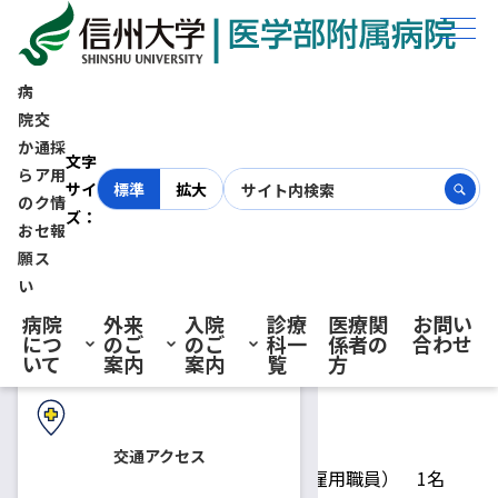
ホーム
採用情報
医療支援課 外来予約センター 事務補佐員（短時間雇用職員）募集
【締切：令和7年2月28日(金)必着】
病
院
交
か
通
採
初診の方へ
医療支援課 外来予約センタ
文字
ら
ア
用
サイ
標準
拡大
の
ク
情
ズ：
ー 事務補佐員（短時間雇用職
お
セ
報
再診の方へ
願
ス
員）募集【締切：令和7年2月
い
病院
外来
入院
診療
医療関
お問い
につ
のご
のご
科一
係者の
合わせ
28日(金)必着】
入院・ご面会の方へ
いて
案内
案内
覧
方
2025.01.17
事務補佐員
交通アクセス
募集人員
事務補佐員（短時間雇用職員） 1名