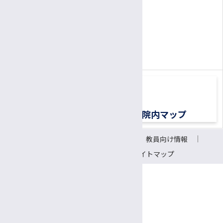
公認心理師/臨床心理士
患者さん専用ナビダイヤル
胚培養士
0570-00-3010
TEL:
医療ソーシャルワーカー（MSW）
（平日8:30〜17:00）
診療情報管理士
医療メディエーター
移植医療ドナーコーディネーター
交通アクセス
院内マップ
認定遺伝カウンセラー
サイトについて
リンク
教員向け情報
CRC（臨床研究支援コーディネーター）
会議室予約システム
サイトマップ
研究支援推進員
事務補佐員
医師事務作業補助者（ドクターズクラーク）
〒390-8621 長野県松本市旭3-1-1