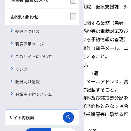
信州大学医学部附属病院 医療支援課 外
来予約センター
お問い合わせ
配属先・職務内容
・外来の診療予約等に関する業務（患者・
医療機関からの診療予約等の電話対応及び
交通アクセス
本院システム上における予約情報の管理）
職員専用ページ
・基本的なパソコン操作（電子メール、エ
応募資格
クセル、ワード）が行えること。
このサイトについて
・医療機関経験者尚可。
リンク
・履歴書（写真貼付） 1通
※履歴書に電話番号、メールアドレス，賞
教員向け情報
罰・処分歴等について記載すること。
会議室予約システム
提出書類
賞罰・処分歴等欄に前科及び懲戒処分歴を
記載しない場合は、経歴詐称とみなす場合
があり、採用取消や懲戒解雇等に繋がる可
能性があります。
書類提出期限
令和7年2月28日（金）必着