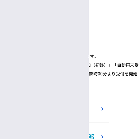
臨床栄養部士長
受付
病院ボランティア
3:00〜
5:30
午後
午後
面会時間
3:00～
6:00
午後
午後
（1面会30分以内）
※正面玄関の開錠時間は午前8時00分となります。
※正面玄関の開錠時間にあわせて、「３番窓口（初診）」「自動再来受
付機」「採血・採尿受付機」についても、午前8時00分より受付を開始
いたします。