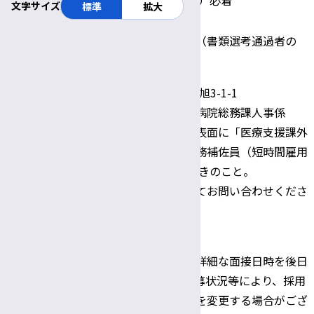
文字サイズ
標準
拡大
一次選考：書類選考
選考方法
二次選考：面接試験（書類選考通過者の
み）
〒390-8621 松本市旭3-1-1
信州大学医学部附属病院総務課人事係
郵送の場合、封筒の表面に「医療支援課外
来予約センター 事務補佐員（短時間雇用
職員） 希望」と朱書きのこと。
不明な点はお電話にてお問い合わせくださ
い。
Tel:0263-37-3444
問い合わせおよび
書類提出先
※書類選考結果及び詳細な面接日時を後日
連絡いたします。応募状況等により、採用
日、書類提出期限等を変更する場合がござ