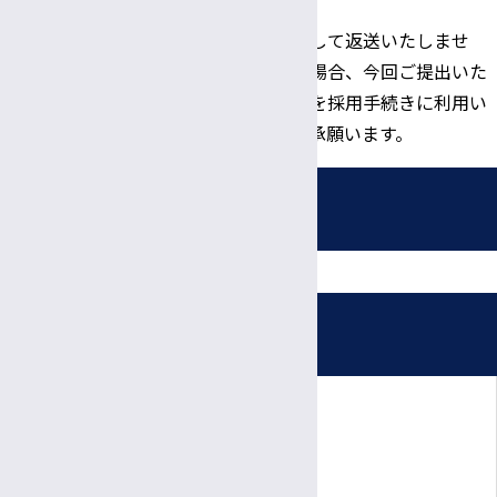
います。
※応募書類は原則として返送いたしませ
ん。採用が決定した場合、今回ご提出いた
だいた履歴書の情報を採用手続きに利用い
たしますので、ご了承願います。
採用情報
募集職種
受付時間・休診日
看護師・助産師
信大病院で働く魅力
診療日時
看護補助者（看護資格不要）
完全予約制
病院ボランティア募集
薬剤師