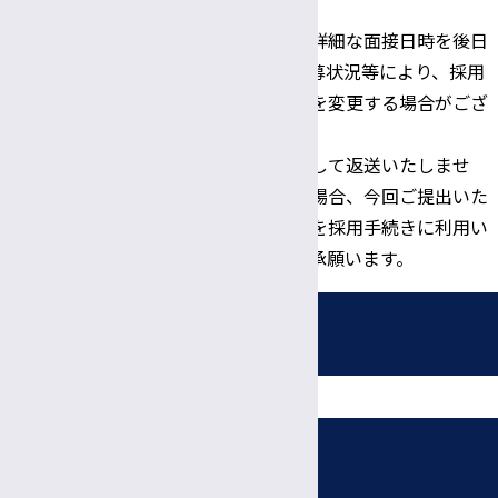
書類提出先
※書類選考結果及び詳細な面接日時を後日
連絡いたします。応募状況等により、採用
日、書類提出期限等を変更する場合がござ
います。
※応募書類は原則として返送いたしませ
ん。採用が決定した場合、今回ご提出いた
だいた履歴書の情報を採用手続きに利用い
たしますので、ご了承願います。
採用情報
募集職種
受付時間・休診日