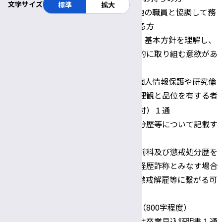
文字サイズ
標準
拡大
5.研究意欲があり、他の職員と協調して務
を遂行する能力がある方
6.当センターの理念、基本方針を理解し、
職務に誠実かつ積極的に取り組む意欲があ
る方
7.医療従事者として個人情報保護や研究倫
理指針などの髙い倫理観と品位を有する者
・ 履歴書（写真貼付）１通
※履歴書に賞罰・処分歴等について記載す
ること。
賞罰・処分歴等欄に前科及び懲戒処分歴を
記載しない場合は、経歴詐称とみなす場合
があり、採用取消や懲戒解雇等に繋がる可
提出書類
能性があります。
・ 自分の将来計画（800字程度）
・ 卒業証明書または卒業見込証明書１通