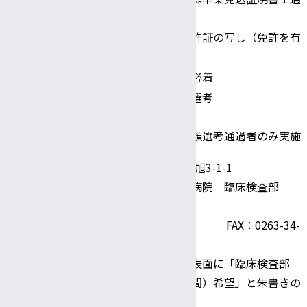
・ 成績証明書１通
・ 臨床検査技師免許証の写し（免許を有
する者）
書類提出期限
令和7年7月31日(木)必着
・第一次試験：書類選考
選考方法
・第二次試験：面接
※第二次選考は、書類選考通過者のみ実施
〒390-8621 松本市旭3-1-1
信州大学医学部附属病院 臨床検査部
技師長 石嶺 南生
TEL：0263-37-2805 FAX：0263-34-
5316
郵送の場合、封筒の表面に「臨床検査部
臨床検査技師（短時間）希望」と朱書きの
こと。
問い合わせおよび