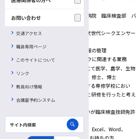
適用保険
保険
信州大学医学部附属病院 臨床検査部 バ
お問い合わせ
イオバンク信州
・核酸抽出、PCR、次世代シークエンサー
交通アクセス
配属先・職務内容
などを用いた解析
職員専用ページ
・生体試料と臨床情報の管理
・その他バイオバンクに関連する業務
このサイトについて
1.大学または大学院にて医学、農学、生物
リンク
学等を修得した学士、修士、博士
2.学校教育法に規定する専修学校におい
教員向け情報
て、①と同等の知識と研修を行ったと考え
会議室予約システム
られる臨床検査技師
3.医療資格は問わないが臨床検査技師免許
を有する方は尚可
4.PCスキル（メール、Excel、Word、
応募資格
PowerPointなど）をお持ちの方