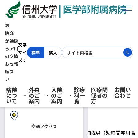
ホーム
採用情報
臨床検査部 技術補佐員又は技能補佐員（短時間雇用職員）募集【締
切：令和7年7月31日(木)必着】
病
院
交
か
通
採
初診の方へ
臨床検査部 技術補佐員又は技
文字
ら
ア
用
サイ
標準
拡大
の
ク
情
ズ：
能補佐員（短時間雇用職員）募
お
セ
報
再診の方へ
願
ス
集【締切：令和7年7月31日
い
病院
外来
入院
診療
医療関
お問い
につ
のご
のご
科一
係者の
合わせ
(木)必着】
入院・ご面会の方へ
いて
案内
案内
覧
方
2025.07.04
技能補佐員
技術補佐員
交通アクセス
技術補佐員又は技能補佐員（短時間雇用職
募集人員