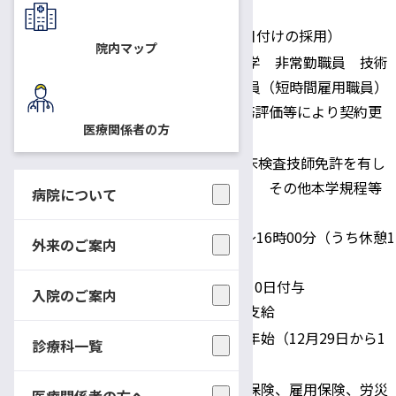
員） 1名
採用予定日
随時（1日または18日付けの採用）
院内マップ
国立大学法人信州大学 非常勤職員 技術
補佐員又は技能補佐員（短時間雇用職員）
身分
1事業年度契約。勤務評価等により契約更
医療関係者の方
新の可能性あり。
時給： 1,190円（臨床検査技師免許を有し
ない方は1,050円） その他本学規程等
病院について
による。
給与・勤務時間
勤務時間：9時00分～16時00分（うち休憩1
外来のご案内
時間）（応相談）
年次休暇：採用日に10日付与
入院のご案内
その他：通勤手当等支給
土・日・祝日・年末年始（12月29日から1
診療科一覧
休日
月3日）
健康保険、厚生年金保険、雇用保険、労災
医療関係者の方へ