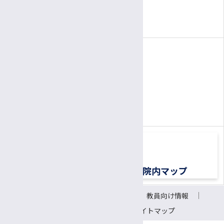
臨床工学技士
3:00～
6:00
面会時間
午後
午後
（1面会30分以内）
社会福祉士
精神保健福祉士
電話
公認心理師/臨床心理士
患者さん専用ナビダイヤル
胚培養士
0570-00-3010
TEL:
医療ソーシャルワーカー（MSW）
（平日8:30〜17:00）
診療情報管理士
医療メディエーター
移植医療ドナーコーディネーター
交通アクセス
院内マップ
認定遺伝カウンセラー
サイトについて
リンク
教員向け情報
CRC（臨床研究支援コーディネーター）
会議室予約システム
サイトマップ