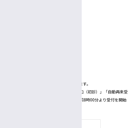
休診日
放射線部技師長
土曜・日曜・祝休日
臨床検査部技師長
年末年始（12/29～1/3）
面会
臨床栄養部士長
受付
病院ボランティア
3:00〜
5:30
午後
午後
面会時間
3:00～
6:00
午後
午後
（1面会30分以内）
※正面玄関の開錠時間は午前8時00分となります。
※正面玄関の開錠時間にあわせて、「３番窓口（初診）」「自動再来受
付機」「採血・採尿受付機」についても、午前8時00分より受付を開始
いたします。