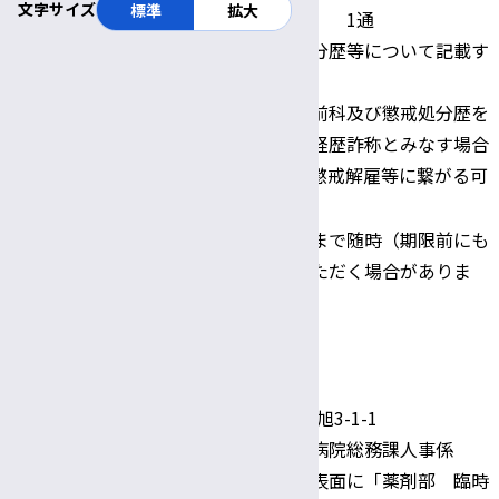
文字サイズ
標準
拡大
・履歴書（写真貼付） 1通
※履歴書に賞罰・処分歴等について記載す
ること。
提出書類
賞罰・処分歴等欄に前科及び懲戒処分歴を
記載しない場合は、経歴詐称とみなす場合
があり、採用取消や懲戒解雇等に繋がる可
能性があります。
令和8年3月31日(火)まで随時（期限前にも
書類提出期限
募集を終了させていただく場合がありま
す）
一次選考：書類選考
選考方法
二次選考：面接試験
〒390-8621 松本市旭3-1-1
信州大学医学部附属病院総務課人事係
郵送の場合、封筒の表面に「薬剤部 臨時