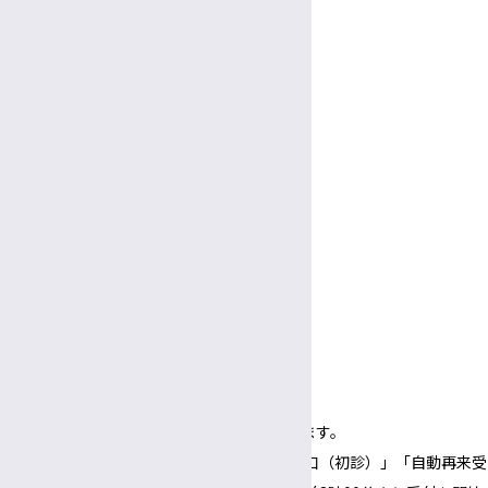
受付
教授
8:30～
11:30
午前
午前
助教
診療時間
9:00～
5:00
午前
午後
看護部長・副看護部長
休診日
放射線部技師長
土曜・日曜・祝休日
臨床検査部技師長
年末年始（12/29～1/3）
面会
臨床栄養部士長
受付
病院ボランティア
3:00〜
5:30
午後
午後
面会時間
3:00～
6:00
午後
午後
（1面会30分以内）
※正面玄関の開錠時間は午前8時00分となります。
※正面玄関の開錠時間にあわせて、「３番窓口（初診）」「自動再来受