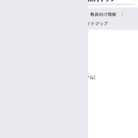
認定遺伝カウンセラー
サイトについて
リンク
教員向け情報
CRC（臨床研究支援コーディネーター）
会議室予約システム
サイトマップ
研究支援推進員
事務補佐員
医師事務作業補助者（ドクターズクラーク）
〒390-8621 長野県松本市旭3-1-1
信州大学医学部附属病院
技術補佐員
TEL 0570-00-3010（患者さん専用ナビダイヤル）
技能補佐員
Google Maps
専門支援員
図書館司書
診療日時
完全予約制
事務係員（常勤）
診療日
月〜金
医療相談員