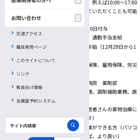
（勤務時間応相談可、例えば10:00〜17:00
給与・勤務時間
までのように勤務していただくことも可能
お問い合わせ
です）
年次休暇：採用日に10日付与
交通アクセス
その他：時間外手当、通勤手当支給
土・日・祝日・年末年始（12月29日から1
職員専用ページ
休日
月3日）
このサイトについて
健康保険、厚生年金保険、雇用保険、労災
適用保険
保険
リンク
信州大学医学部附属病院 薬剤部
教員向け情報
・医薬品管理補助業務、調剤補助業務、医
配属先・職務内容
薬品搬送業務
会議室予約システム
（薬剤師とともに、患者さんの薬物治療に
貢献できるお仕事です）
書類整理等の事務作業ができる方（パソコ
応募資格
ン操作が可能であれば、より良い）