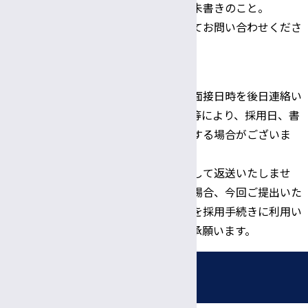
技能補佐員希望」と朱書きのこと。
不明な点はお電話にてお問い合わせくださ
い。
Tel:0263-37-3444
問い合わせならび
に
※書類選考結果及び面接日時を後日連絡い
書類提出先
たします。応募状況等により、採用日、書
類提出期限等を変更する場合がございま
す。
※応募書類は原則として返送いたしませ
ん。採用が決定した場合、今回ご提出いた
だいた履歴書の情報を採用手続きに利用い
たしますので、ご了承願います。
採用情報