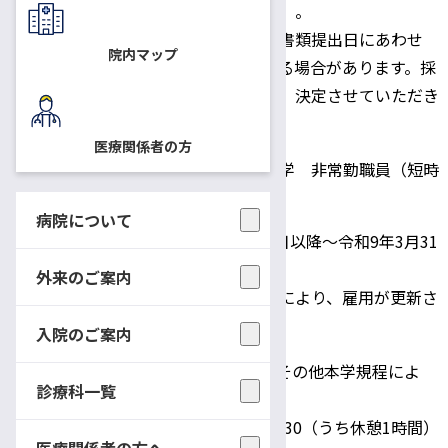
けの採用となります）。
※手続きの関係上、書類提出日にあわせ
採用予定日
院内マップ
て、採用日が前後する場合があります。採
用日は、ご相談の上、決定させていただき
ます。
医療関係者の方
国立大学法人信州大学 非常勤職員（短時
間雇用職員）
病院について
任期：令和8年4月1日以降～令和9年3月31
身分
日
外来のご案内
薬剤師の雇用状況等により、雇用が更新さ
れます。
入院のご案内
時給： 1,070円 その他本学規程によ
診療科一覧
る。
勤務時間：8:30〜15:30（うち休憩1時間）
医療関係者の方へ