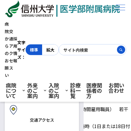
ホーム
採用情報
薬剤部 臨時技能補佐員（短時間雇用職員）募集【締切：令和8年3月31
日(火)まで随時】
病
院
交
か
通
採
初診の方へ
薬剤部 臨時技能補佐員（短時
文字
ら
ア
用
サイ
標準
拡大
の
ク
情
ズ：
間雇用職員）募集【締切：令和
お
セ
報
再診の方へ
願
ス
8年3月31日(火)まで随時】
い
病院
外来
入院
診療
医療関
お問い
につ
のご
のご
科一
係者の
合わせ
入院・ご面会の方へ
いて
案内
案内
覧
方
2026.03.04
技能補佐員
臨時技能補佐員（短時間雇用職員） 若干
募集人員
名
交通アクセス
令和8年4月1日以降随時（1日または18日付