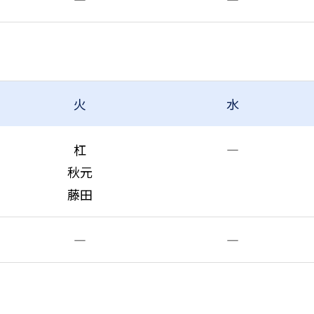
火
水
杠
―
秋元
藤田
―
―