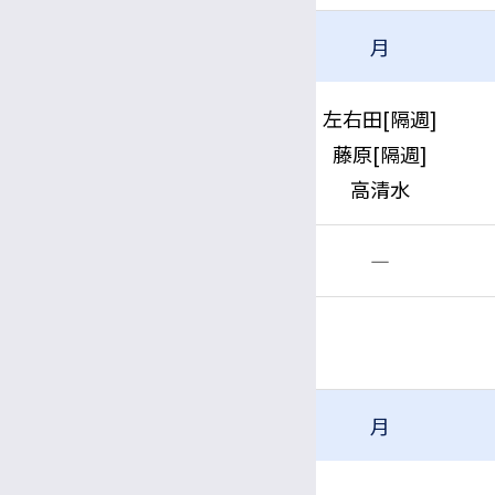
月
午前
左右田[隔週]
藤原[隔週]
高清水
午後
―
四肢（手）
月