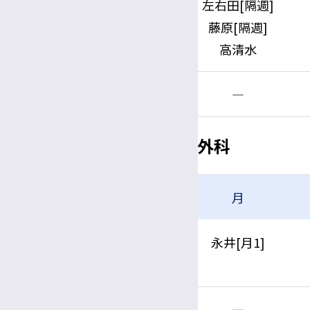
午前
左右田[隔週]
藤原[隔週]
高清水
午後
―
口唇裂、あざ、 小児形成外科
月
午前
永井[月1]
午後
―