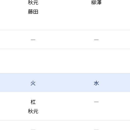
秋元
柳澤
藤田
―
―
火
水
杠
―
秋元
―
―