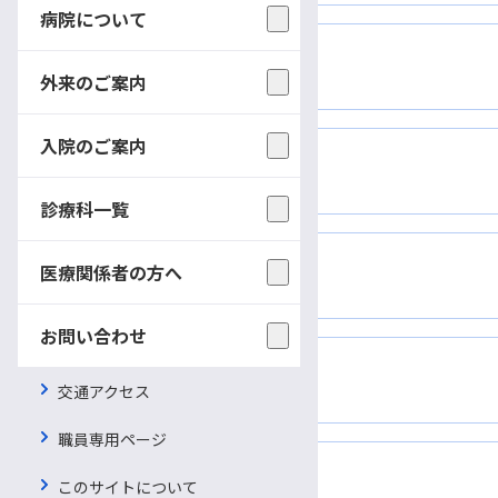
病院について
四肢（手）
外来のご案内
入院のご案内
下肢難治性潰瘍
診療科一覧
医療関係者の方へ
再建外科（頭頸部）
お問い合わせ
再建外科（乳房）
交通アクセス
職員専用ページ
リンパ浮腫
このサイトについて