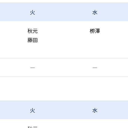
火
水
秋元
栁澤
藤田
―
―
火
水