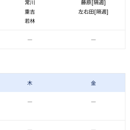
常川
藤原[隔週]
重吉
左右田[隔週]
若林
―
―
木
金
―
―
―
―