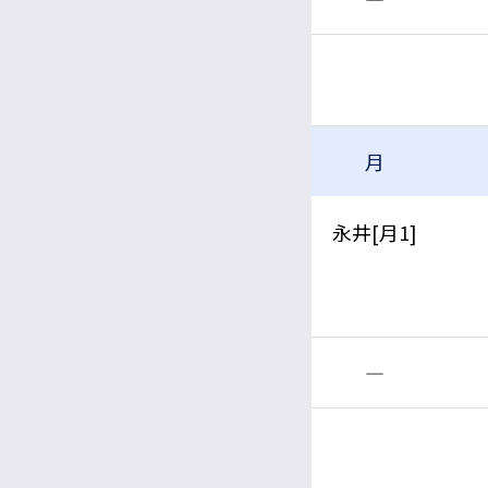
血管腫・血管奇形
月
午前
永井[月1]
午後
―
眼瞼下垂症