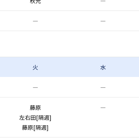
秋元
―
―
―
火
水
―
―
藤原
―
左右田[隔週]
藤原[隔週]