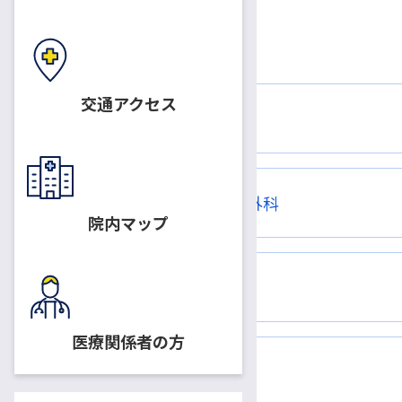
交通アクセス
一般
形成外科
口唇裂、あざ、 小児形成外科
院内マップ
血管腫・血管奇形
医療関係者の方
眼瞼下垂症