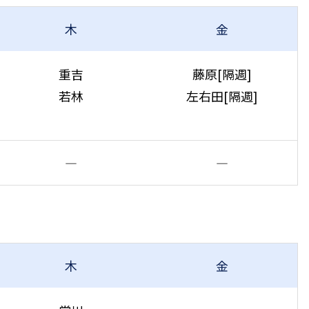
木
金
重吉
藤原[隔週]
若林
左右田[隔週]
―
―
木
金