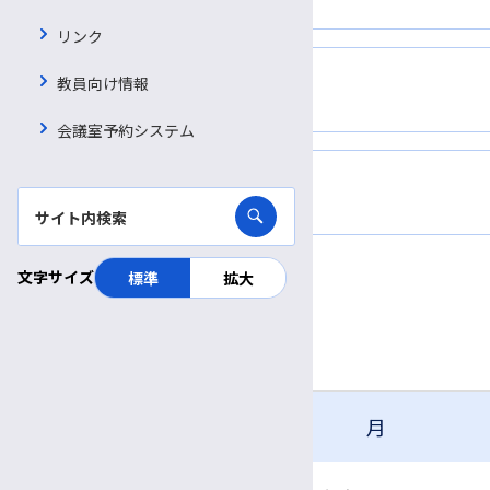
リンク
教員向け情報
涙道
会議室予約システム
小耳症、耳介変形
文字サイズ
標準
拡大
一般
形成外科
月