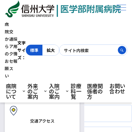
ホーム
診療科一覧
外来診療スケジュール
放射線科
病
院
交
か
通
採
初診の方へ
文字
ら
ア
用
サイ
標準
拡大
の
ク
情
ズ：
お
セ
報
再診の方へ
願
ス
外来のご案内
い
放射線科
病院
外来
入院
診療
医療関
お問い
につ
のご
のご
科一
係者の
合わせ
入院・ご面会の方へ
いて
案内
案内
覧
方
放射線治療
交通アクセス