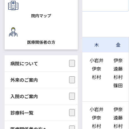
放射線診断・IVR
院内マップ
放射線治療
医療関係者の方
月
火
水
木
金
午前
伊奈
小岩井
伊奈
小岩井
伊奈
病院について
遠藤
神事
遠藤
伊奈
遠藤
(隔週)
杉村
神事
杉村
杉村
外来のご案内
神事
小沢
篠田
杉村
(隔週)
入院のご案内
午後
小岩井
小岩井
伊奈
小岩井
伊奈
診療科一覧
(隔週)
(隔週)
遠藤
伊奈
遠藤
伊奈
神事
神事
杉村
杉村
医療関係者の方へ