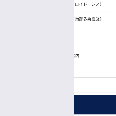
オンラインセカンドオピニオン外来申し込みフォーム
オンラインセカンドオピニオン（アミロイドーシス）
オンラインセカンドオピニオン（子宮頸部多発嚢胞）
オンライン遺伝カウンセリング
オンライン遺伝子カウンセリング申し込みフォーム
外来診療案内表示 携帯Web版のご案内
肝炎パスポート
各種相談窓口
受付時間・休診日