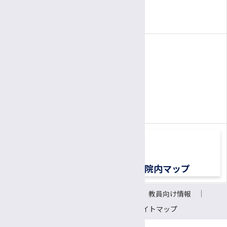
3:00～
6:00
面会時間
午後
午後
（1面会30分以内）
電話
患者さん専用ナビダイヤル
0570-00-3010
TEL:
（平日8:30〜17:00）
交通アクセス
院内マップ
サイトについて
リンク
教員向け情報
会議室予約システム
サイトマップ