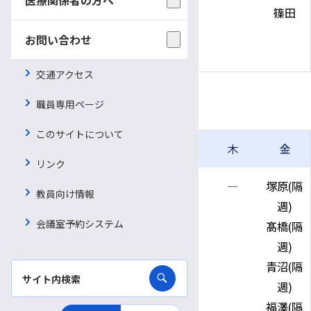
遠藤
杉村
篠田
神事
お問い合わせ
杉村
交通アクセス
放射線診断・IVR
職員専用ページ
このサイトについて
月
火
水
木
金
リンク
午前
―
藤永
―
―
塚原(隔
教員向け情報
鈴木
週)
会議室予約システム
雄山
髙橋(隔
(隔週)
週)
轟(隔
青沼(隔
週)
週)
福澤(隔