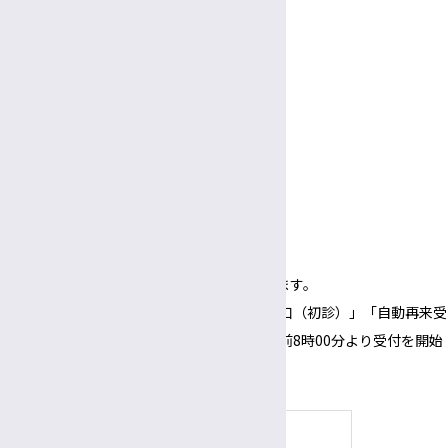
休診日
土曜・日曜・祝休日
年末年始（12/29～1/3）
面会
受付
3:00〜
5:30
午後
午後
面会時間
3:00～
6:00
午後
午後
（1面会30分以内）
※正面玄関の開錠時間は午前8時00分となります。
※正面玄関の開錠時間にあわせて、「３番窓口（初診）」「自動再来受
付機」「採血・採尿受付機」についても、午前8時00分より受付を開始
いたします。