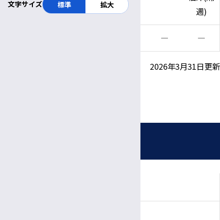
文字サイズ
標準
拡大
週)
午後
―
―
―
―
―
2026年3月31日更新
放射線科ページはこちら
外来のご案内
初診のご案内
再診のご案内