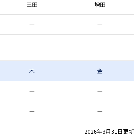
三田
増田
―
―
木
金
―
―
―
―
2026年3月31日更新