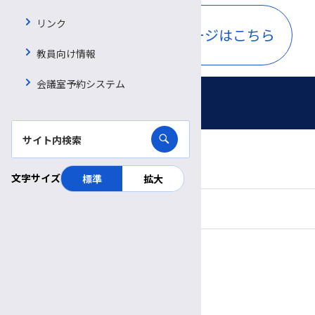
リンク
移植外科・小児外科ページはこちら
教員向け情報
会議室予約システム
外来のご案内
初診のご案内
文字サイズ
標準
拡大
再診のご案内
外来診療スケジュール
呼吸器・感染症・アレルギー内科