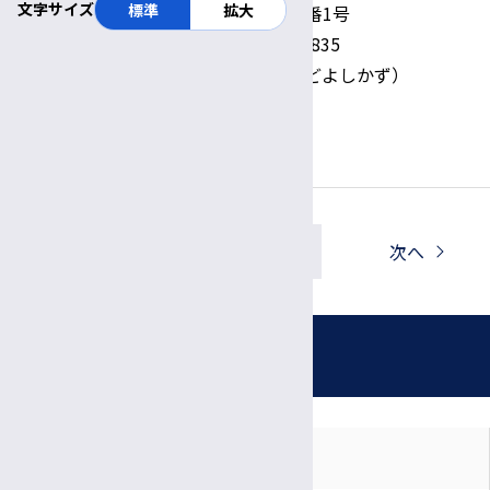
文字サイズ
標準
拡大
〒390-8621 長野県松本市旭3丁目1番1号
TEL:0263-37-2836 FAX：0263-37-2835
リハビリテーション部 井戸芳和(いどよしかず）
一覧へ戻る
前へ
次へ
お知らせ
対象者別に見る
月別に見る