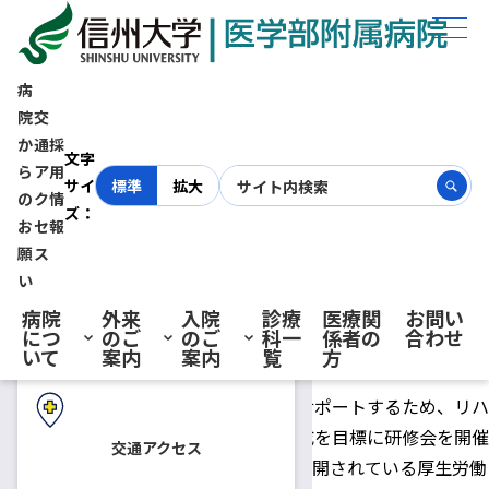
ホーム
お知らせ
平成29年度信州がんのリハビリテーション研修会
病
院
交
平成29年度信州がんのリハビ
か
通
採
初診の方へ
文字
ら
ア
用
サイ
標準
拡大
リテーション研修会
の
ク
情
ズ：
お
セ
報
再診の方へ
願
ス
2017.07.26
医療関係者の方へ
い
病院
外来
入院
診療
医療関
お問い
信州大学医学部附属病院は長野県における「都道府県がん診療
につ
のご
のご
科一
係者の
合わせ
入院・ご面会の方へ
いて
案内
案内
覧
方
連携拠点病院」に指定されています。
がん患者とその家族の質の高い生活をサポートするため、リハ
ビリテーションに精通した医療者の育成を目標に研修会を開催
交通アクセス
いたします。この研修会は、全国的に展開されている厚生労働