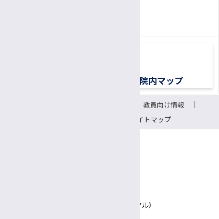
0570-00-3010
TEL:
（平日8:30〜17:00）
交通アクセス
院内マップ
サイトについて
リンク
教員向け情報
会議室予約システム
サイトマップ
〒390-8621 長野県松本市旭3-1-1
信州大学医学部附属病院
TEL 0570-00-3010（患者さん専用ナビダイヤル）