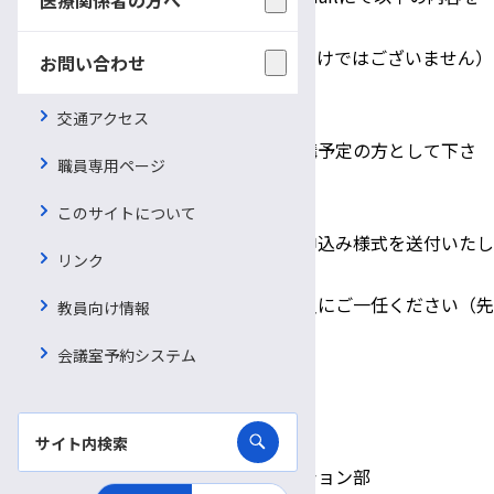
ご連絡下さい。
（※この時点にて、受講が決定されるわけではございません）
お問い合わせ
① 貴院・貴施設の名称（法人名より）
② 貴院・貴施設の所在地
交通アクセス
③ 申込み代表者の氏名（代表者は受講予定の方として下さ
職員専用ページ
い）
④ 申込み代表者のE-mailアドレス
このサイトについて
受講が決定しましたら、折り返しお申込み様式を送付いたし
リンク
ます。
受講の可否につきましては、実行委員にご一任ください（先
教員向け情報
着の申込みを優先）。
会議室予約システム
詳細は
こちら
をご覧ください。
【問い合わせ先】
信州大学医学部附属病院リハビリテーション部