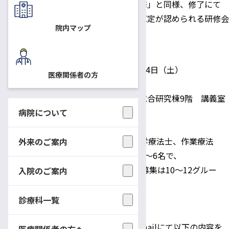
省後援「がんのリハビリテーション研修」と同様、修了にて
「がん患者リハビリテーション料」の算定が認められる研修会
院内マップ
です。
日時：
平成29年11月3日（金・祝）、4日（土）
医療関係者の方
場所：
信州大学松本キャンパス 旭総合研究棟9階 講義室
病院について
A・B・C
対象：
医師1名、看護師1名および理学療法士、作業療法
外来のご案内
士、言語聴覚士のうち2～4名での合計4～6名で、
同一施設からのチーム参加（募集は10～12グルー
入院のご案内
プ）
診療科一覧
受講申込みについて：
平成29年8月18日(金）正午までに、E-mailにて以下の内容を
医療関係者の方へ