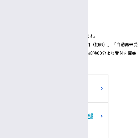
面会時間
3:00～
6:00
午後
午後
（1面会30分以内）
※正面玄関の開錠時間は午前8時00分となります。
※正面玄関の開錠時間にあわせて、「３番窓口（初診）」「自動再来受
付機」「採血・採尿受付機」についても、午前8時00分より受付を開始
いたします。