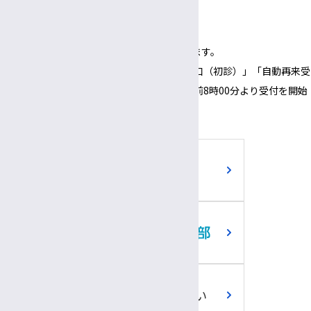
3:00～
6:00
午後
午後
（1面会30分以内）
※正面玄関の開錠時間は午前8時00分となります。
※正面玄関の開錠時間にあわせて、「３番窓口（初診）」「自動再来受
付機」「採血・採尿受付機」についても、午前8時00分より受付を開始
いたします。
ご寄附のお願い