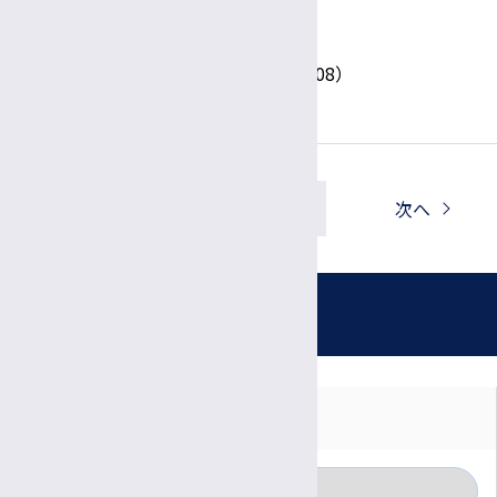
ケア相談室
電話：0263－37－2579 （内線 6508）
一覧へ戻る
前へ
次へ
お知らせ
対象者別に見る
月別に見る