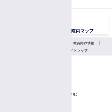
（平日8:30〜17:00）
交通アクセス
院内マップ
サイトについて
リンク
教員向け情報
会議室予約システム
サイトマップ
〒390-8621 長野県松本市旭3-1-1
信州大学医学部附属病院
TEL 0570-00-3010（患者さん専用ナビダイヤル）
Google Maps