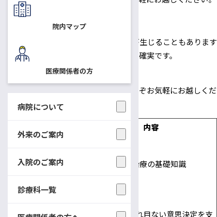
院内マップ
申し込みは不要ですが、日程等の変更が生じることもあります
ので、事前にお問い合わせいただけると確実です。
医療関係者の方
下記日程にて開催いたしますので、どうぞお気軽にお越しくだ
さい。
病院について
日程
テーマ
内容
外来のご案内
5月17日
第
（木）
がん治療
入院のご案内
1
がん治療の基礎知識
研修室
総論
回
6・7
診療科一覧
6月14日
第
（木）
意思決定
診断期から切れ目ない意思決定を支
医療関係者の方へ