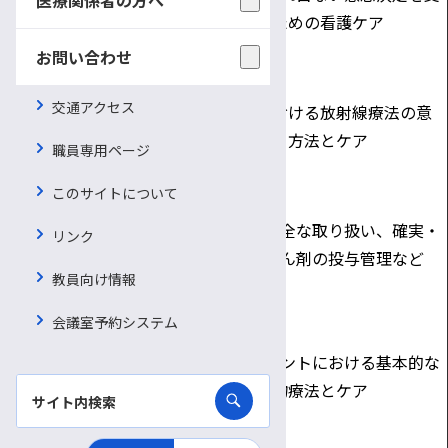
2
研修室
支援
えるための看護ケア
回
6・7
お問い合わせ
8月30日
第
交通アクセス
（木）
放射線療
がん治療における放射線療法の意
3
研修室
法
義・方法とケア
職員専用ページ
回
6・7
このサイトについて
10月9日
第
化学療法
（火）
抗がん剤の安全な取り扱い、確実・
リンク
4
（基本
研修室
安全な抗がん剤の投与管理など
回
編）
教員向け情報
6・7
11月29
会議室予約システム
第
日
痛みのケ
疼痛マネジメントにおける基本的な
5
（木）
ア
薬物療法とケア
回
研修室
6・7