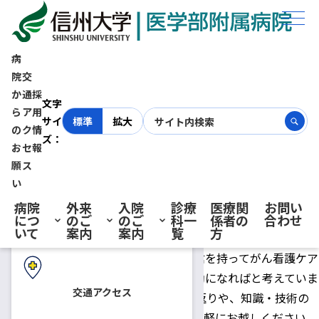
ホーム
お知らせ
平成30年度 がん看護公開講座
病
平成30年度 がん看護公開講
院
交
か
通
採
初診の方へ
文字
座
ら
ア
用
サイ
標準
拡大
の
ク
情
ズ：
お
セ
報
再診の方へ
願
ス
2018.04.13
医療関係者の方へ
い
本院は長野県における都道府県がん診療連携拠点病院として、
病院
外来
入院
診療
医療関
お問い
がん看護に対する看護師の知識・技術の学習からケアの向上を
につ
のご
のご
科一
係者の
合わせ
入院・ご面会の方へ
いて
案内
案内
覧
方
ねらいとして研修会を開催しています。信大病院以外の看護ス
タッフの皆様にも研修会を公開し、自信を持ってがん看護ケア
を実践し、指導が行える人材育成の一助になればと考えていま
交通アクセス
す。 みなさんと日頃の看護実践の振り返りや、知識・技術の
確認ができたらと思います。どうぞお気軽にお越しください。