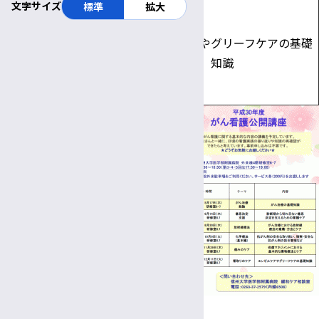
文字サイズ
標準
拡大
12月11
第
日
看取りの
エンゼルケアやグリーフケアの基礎
6
（火）
ケア
知識
回
研修室
6・7
場所：信州大学医学部附属病
院 外来棟4階研修室6・7
時間：17:30～18:30（第3、4、
5回は17：30～19：00）
参加費：無料
駐車場：信州大学医学部附属病
院外来駐車場をご利用下さい。
お問合せ先：
信州大学医学部附属病院 緩和