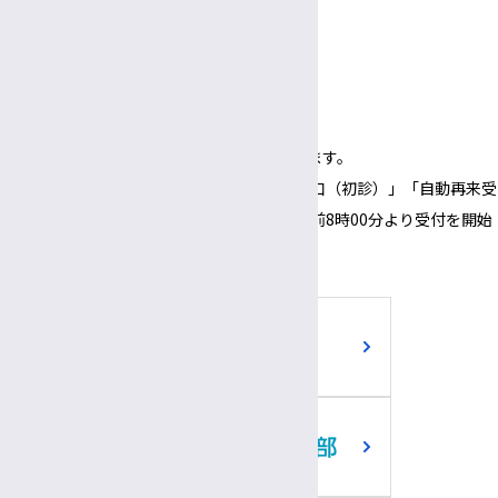
3:00〜
5:30
午後
午後
面会時間
3:00～
6:00
午後
午後
（1面会30分以内）
※正面玄関の開錠時間は午前8時00分となります。
※正面玄関の開錠時間にあわせて、「３番窓口（初診）」「自動再来受
付機」「採血・採尿受付機」についても、午前8時00分より受付を開始
いたします。