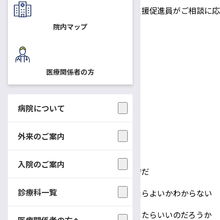
長野産業保健総合支援センターの両立支援促進員がご相談に応
じます。
院内マップ
相談は無料です。
日時
医療関係者の方
11月7日（木） 13：30～
11月21日（木） 13：30～
12月5日（木） 13：30～
病院について
場所
外来のご案内
中央受付1 ご相談（相談室）
相談内容
入院のご案内
・治療をしながら仕事を続けたいが不安だ
診療科一覧
・病気のことをどのように会社に伝えたらよいかわからない
・職場復帰に向けた準備はどのようにしたらいいのだろうか
医療関係者の方へ