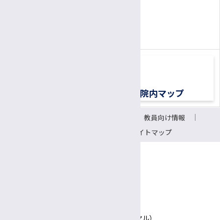
患者さん専用ナビダイヤル
0570-00-3010
TEL:
（平日8:30〜17:00）
交通アクセス
院内マップ
サイトについて
リンク
教員向け情報
会議室予約システム
サイトマップ
〒390-8621 長野県松本市旭3-1-1
信州大学医学部附属病院
TEL 0570-00-3010（患者さん専用ナビダイヤル）