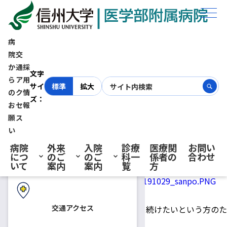
ホーム
お知らせ
長野産業保健総合支援センターによる仕事と治療の両立支援相談会
病
院
交
長野産業保健総合支援センター
か
通
採
初診の方へ
文字
ら
ア
用
サイ
標準
拡大
による仕事と治療の両立支援相
の
ク
情
ズ：
お
セ
報
再診の方へ
願
ス
談会
い
病院
外来
入院
診療
医療関
お問い
につ
のご
のご
科一
係者の
合わせ
2019.10.29
患者さん向けの相談会・教室
入院・ご面会の方へ
いて
案内
案内
覧
方
信州大学医学部附属病院では、
交通アクセス
がん等の疾病により治療しながら仕事を続けたいという方のた
めの相談会を行います。