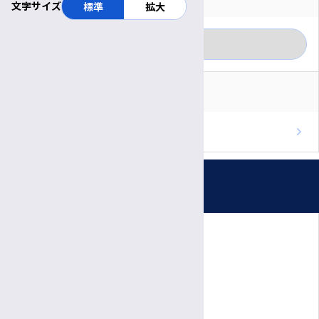
文字サイズ
標準
拡大
一般の方
カテゴリー別に見る
医療関係者
RSS
重要なお知らせ
ブログのフィードを取得
お知らせ
プレスリリース
受付時間・休診日
患者さん向けの相談会・教室
公開講座
診療日時
医療関係者の方へ
完全予約制
院内イベント
月〜金
診療日
医師・職員向けイベント
8:30～
11:30
受付
午前
午前