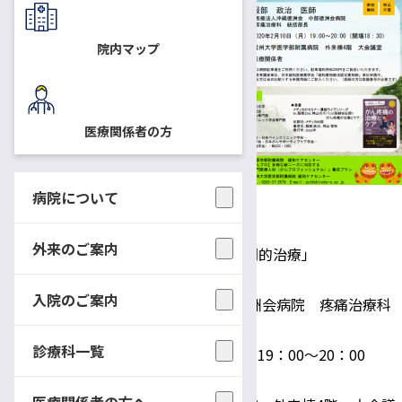
議室にて、医療者のための緩和
ケア講演会「がん疼痛に対する
院内マップ
専門的治療」を開催いたしま
す。
事前申込の必要はありませんの
医療関係者の方
で、直接会場へお越しくださ
い。多くの医療関係者のご参加
をお待ちしております。
病院について
医療者のための緩和ケア講演会
外来のご案内
【題 名】
「がん疼痛に対する専門的治療」
【講 師】
服部 政治 医師
入院のご案内
（医療法人沖縄徳洲会 中部徳洲会病院 疼痛治療科
統括部長）
診療科一覧
【日 時】
2020年2月10日（月） 19：00～20：00
（開場18：30）
医療関係者の方へ