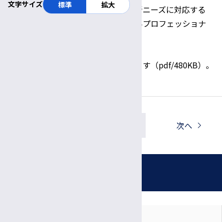
文字サイズ
標準
拡大
【後 援】
【北信がんプロ】多様な新ニーズに対応する
「がん専門医療人材（がんプロフェッショナ
ル）」養成プラン
※ポスターは
こちら
からもご覧になれます（pdf/480KB）。
一覧へ戻る
前へ
次へ
お知らせ
対象者別に見る
月別に見る