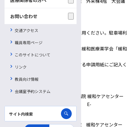
【場 所】
信州大学医学部附属病院 外来棟4階 大会議
室
お問い合わせ
【対象者】
医療従事者
【その他】
申込不要・参加無料
交通アクセス
・車でお越しの際は病院駐車場をご利用ください。駐車場利
用料200円をご負担いただきます。
職員専用ページ
・日本医師会生涯教育講座単位、日本緩和医療薬学会「緩和
このサイトについて
薬物療法認定薬剤師」単位申請中。
単位を希望される方は当日お配りする申請用紙にご記入く
リンク
ださい。
教員向け情報
（医師の方は医籍番号が必要です）
会議室予約システム
【問合せ先】
信州大学医学部附属病院 緩和ケアセンター
TEL：0263-37-2579 E-
mail:
pct@shinshu-u.ac.jp
【主 催】
信州大学医学部附属病院 緩和ケアセンター