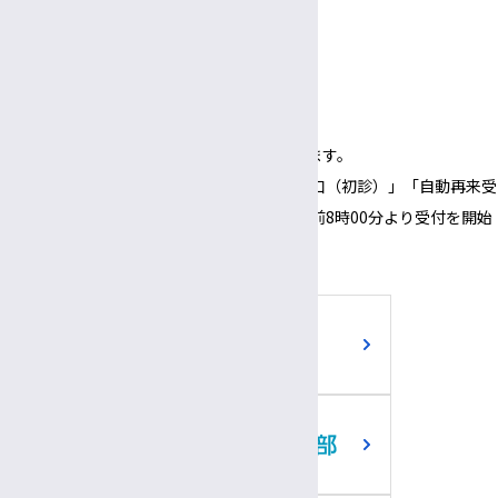
3:00〜
5:30
午後
午後
面会時間
3:00～
6:00
午後
午後
（1面会30分以内）
※正面玄関の開錠時間は午前8時00分となります。
※正面玄関の開錠時間にあわせて、「３番窓口（初診）」「自動再来受
付機」「採血・採尿受付機」についても、午前8時00分より受付を開始
いたします。