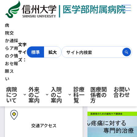
ホーム
お知らせ
2/10（月）医療者のための緩和ケア講演会「がん疼痛に対する専門的治
療」開催のお知らせ
病
院
交
か
通
採
初診の方へ
2/10（月）医療者のための緩
文字
ら
ア
用
サイ
標準
拡大
の
ク
情
ズ：
和ケア講演会「がん疼痛に対す
お
セ
報
再診の方へ
願
ス
る専門的治療」開催のお知らせ
い
病院
外来
入院
診療
医療関
お問い
につ
のご
のご
科一
係者の
合わせ
入院・ご面会の方へ
いて
案内
案内
覧
方
2019.12.27
医療関係者の方へ
2020年2月10日（月）信州大学
交通アクセス
医学部附属病院外来棟4階大会