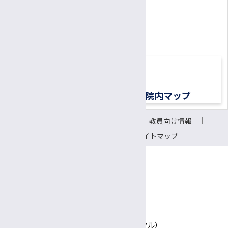
患者さん専用ナビダイヤル
0570-00-3010
TEL:
（平日8:30〜17:00）
交通アクセス
院内マップ
サイトについて
リンク
教員向け情報
会議室予約システム
サイトマップ
〒390-8621 長野県松本市旭3-1-1
信州大学医学部附属病院
TEL 0570-00-3010（患者さん専用ナビダイヤル）