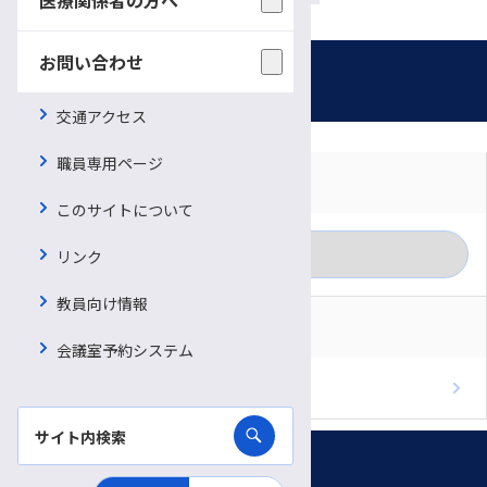
お問い合わせ
お知らせ
交通アクセス
職員専用ページ
対象者別に見る
月別に見る
このサイトについて
リンク
一般の方
カテゴリー別に見る
教員向け情報
医療関係者
RSS
会議室予約システム
重要なお知らせ
ブログのフィードを取得
お知らせ
プレスリリース
受付時間・休診日