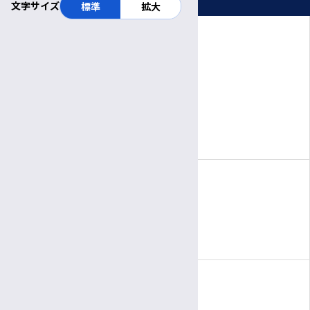
患者さん向けの相談会・教室
文字サイズ
標準
拡大
公開講座
診療日時
医療関係者の方へ
完全予約制
院内イベント
月〜金
診療日
医師・職員向けイベント
8:30～
11:30
受付
午前
午前
9:00～
5:00
病棟改修について
診療時間
午前
午後
新型コロナウイルス感染症への対応について
休診日
包括先進医療棟スタッフブログ
土曜・日曜・祝休日
公募
年末年始（12/29～1/3）
面会