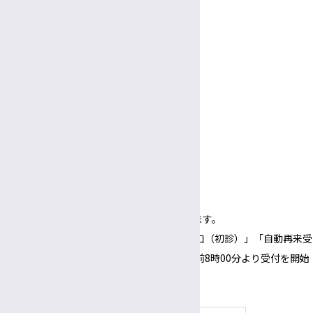
9:00～
5:00
午前
午後
休診日
土曜・日曜・祝休日
年末年始（12/29～1/3）
面会
受付
3:00〜
5:30
午後
午後
面会時間
3:00～
6:00
午後
午後
（1面会30分以内）
※正面玄関の開錠時間は午前8時00分となります。
※正面玄関の開錠時間にあわせて、「３番窓口（初診）」「自動再来受
付機」「採血・採尿受付機」についても、午前8時00分より受付を開始
いたします。