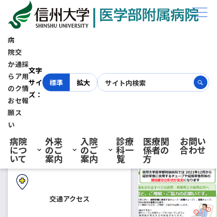
ホーム
お知らせ
経腸栄養物品 誤接続防止製品（ISO規格）への切り替えにつきまして
病
院
交
経腸栄養物品 誤接続防止製品
か
通
採
初診の方へ
文字
ら
ア
用
サイ
標準
拡大
（ISO規格）への切り替えにつ
の
ク
情
ズ：
お
セ
報
再診の方へ
願
ス
きまして
い
病院
外来
入院
診療
医療関
お問い
につ
のご
のご
科一
係者の
合わせ
2021.10.22
お知らせ
入院・ご面会の方へ
いて
案内
案内
覧
方
経管栄養をされるすべての患
者・利用者と介助者の方へ、ご
交通アクセス
確認と、ご理解・ご協力のお願
いです。