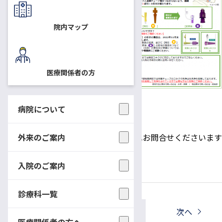
信州大学医学部附属病院では、
2021年12月から経管栄養に使
院内マップ
用するチューブや経腸栄養剤等
の
接続部分の形状が変更
になり
ます。
医療関係者の方
詳しくは、
こちら(PDF/855KB)
より資料をダウンロードし、ご
病院について
確認ください。
外来のご案内
ご不明な点は、受診の際などに診療科へお問合せくださいます
よう、お願い申し上げます。
入院のご案内
診療科一覧
一覧へ戻る
前へ
次へ
医療関係者の方へ