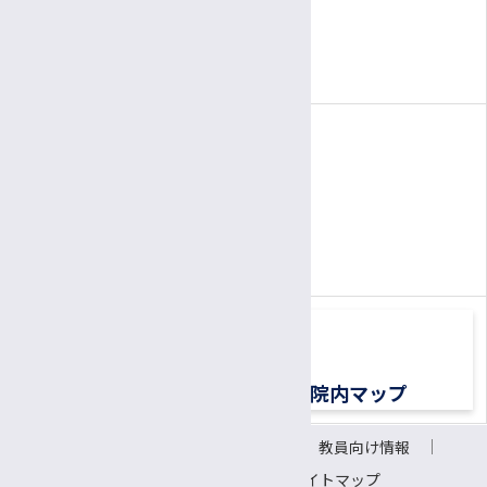
3:00〜
5:30
受付
午後
午後
3:00～
6:00
面会時間
午後
午後
（1面会30分以内）
電話
患者さん専用ナビダイヤル
0570-00-3010
TEL:
（平日8:30〜17:00）
交通アクセス
院内マップ
サイトについて
リンク
教員向け情報
会議室予約システム
サイトマップ