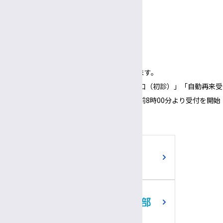
3:00〜
5:30
午後
午後
面会時間
3:00～
6:00
午後
午後
（1面会30分以内）
※正面玄関の開錠時間は午前8時00分となります。
※正面玄関の開錠時間にあわせて、「３番窓口（初診）」「自動再来受
付機」「採血・採尿受付機」についても、午前8時00分より受付を開始
いたします。