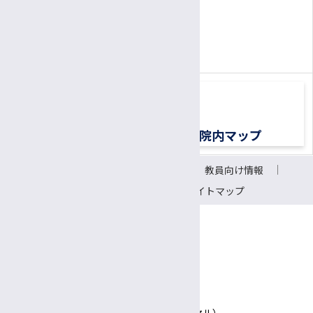
患者さん専用ナビダイヤル
0570-00-3010
TEL:
（平日8:30〜17:00）
交通アクセス
院内マップ
サイトについて
リンク
教員向け情報
会議室予約システム
サイトマップ
〒390-8621 長野県松本市旭3-1-1
信州大学医学部附属病院