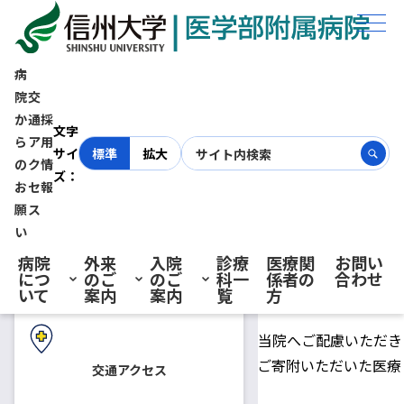
ホーム
お知らせ
医療資材ご寄附への御礼
病
医療資材ご寄附への御礼
院
交
か
通
採
初診の方へ
文字
ら
ア
用
サイ
標準
拡大
2021.10.07
お知らせ
の
ク
情
ズ：
お
セ
報
新型コロナウイルス感染症拡大に伴い、サージカルマスクなど
再診の方へ
願
ス
の医療資材（サージカルマスク、Ｎ９５マスク、アイソレーシ
い
ョンガウン、フェイスガード、キャップなど）の供給が難しく
病院
外来
入院
診療
医療関
お問い
なっている中、多くの皆様から当院へご寄附をいただいており
につ
のご
のご
科一
係者の
合わせ
入院・ご面会の方へ
いて
案内
案内
覧
方
ます。
とても貴重な資材であるにも関わらず、当院へご配慮いただき
ましたこと、心より感謝申し上げます。ご寄附いただいた医療
交通アクセス
資材は大切に使用させていただきます。