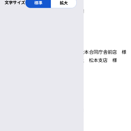
・戸田建設株式会社 名古屋支店 様
文字サイズ
標準
拡大
・日清医療食品株式会社 中部支店 様
・認定NPO法人フローレンス 様
・中日本航空株式会社東京支社
・濱 幸太郎 様
・藤原印刷株式会社 様
・ベーカリーレストランサンマルク 松本合同庁舎前店 様
・北陸コカ・コーラボトリング株式会社 松本支店 様
・松本土建株式会社 様
・柳澤 健史 様
・山浦 昌 様
・山本 信平 様
・有限会社テクノパック 様
・ユニチカトレーディング株式会社 様
・養命酒製造株式会社 様
・和田 一孝 様