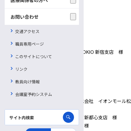
・医療法人ゆりかご 様
・かけはしプロジェクト 様
お問い合わせ
・株式会社アイバワークス 様
・株式会社サン工機 様
交通アクセス
・株式会社信州セラミックス 様
・株式会社立沢化成 様
職員専用ページ
・株式会社東京海上日動パートナーズTOKIO 新宿支店 様
このサイトについて
・株式会社H-LINE 様
・株式会社BI-SO 様
リンク
・株式会社ブルボン 様
教員向け情報
・黒田 タヅ子 様
・小松 雅彦 様
会議室予約システム
・スターバックスコーヒージャパン株式会社 イオンモール松
本店 様
・東京海上日動火災保険株式会社 東京新都心支店 様
・東洋羽毛工業株式会社 長野営業所 様