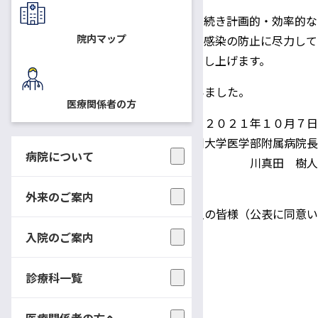
依然、入手が困難な状況ですので、引き続き計画的・効率的な
院内マップ
運用に努めてまいりますとともに、院内感染の防止に尽力して
まいりますので、何卒よろしくお願い申し上げます。
この度のご支援、誠にありがとうございました。
医療関係者の方
２０２１年１０月７日
信州大学医学部附属病院長
病院について
川真田 樹人
外来のご案内
ご支援いただきました企業・団体・個人の皆様（公表に同意い
ただいた方のみ掲載しております。）
入院のご案内
・IMK高月株式会社 様
診療科一覧
・一般財団法人信和会 様
・一般社団法人大北歯科医師会 様
医療関係者の方へ