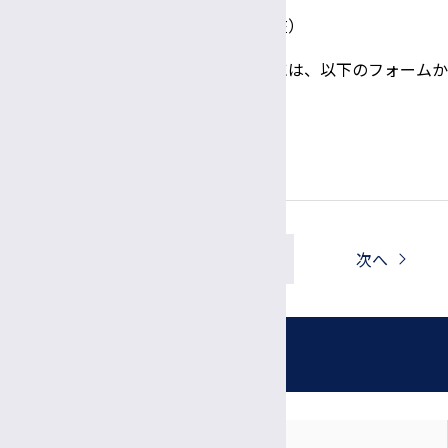
（五十音順／２０２１年１０月７日現在）
なお、当院にご支援をいただける場合には、以下のフォームか
らお申込みいただけます。
何卒、よろしくお願い申し上げます。
ご寄附お申込みフォーム
一覧へ戻る
前へ
次へ
お知らせ