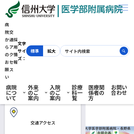
ホーム
お知らせ
2022年6月4日（土）鎌田實先生ご登壇 市民公開講座「新しいがんとの
向き合い方を考える」を開催いたします
病
院
交
か
通
採
初診の方へ
2022年6月4日（土）鎌田實先
文字
ら
ア
用
サイ
標準
拡大
の
ク
情
ズ：
生ご登壇 市民公開講座「新し
お
セ
報
再診の方へ
願
ス
いがんとの向き合い方を考え
い
病院
外来
入院
診療
医療関
お問い
につ
のご
のご
科一
係者の
合わせ
る」を開催いたします
入院・ご面会の方へ
いて
案内
案内
覧
方
2022.05.06
お知らせ
公開講座
交通アクセス
信州大学医学部附属病院・長野