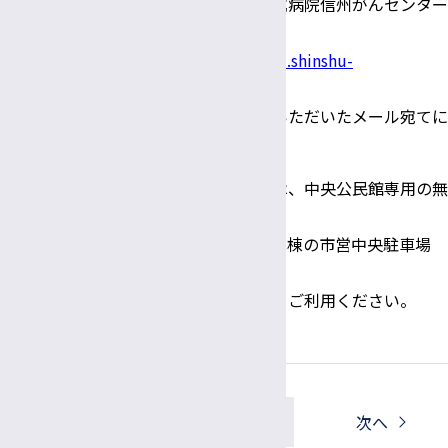
信州大学医学部附属病院信州がんセンター
ホームページ
https://wwwhp.md.shinshu-
u.ac.jp/cancer-center/
に掲載する
とともに、ご登録いただいたメール宛てに
お知らせいたします。
◎ お車でお越しの際は、中央公民館専用の無
料駐車場はございません
ので、Ｍウイング北棟の市営中央駐車場
（有料）をご利用いただく
か、周辺の駐車場をご利用ください。
一覧へ戻る
前へ
次へ