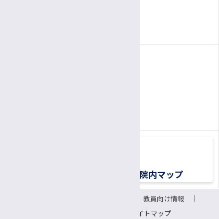
3:00〜
5:30
午後
午後
3:00～
6:00
面会時間
午後
午後
（1面会30分以内）
電話
患者さん専用ナビダイヤル
0570-00-3010
TEL:
（平日8:30〜17:00）
交通アクセス
院内マップ
サイトについて
リンク
教員向け情報
会議室予約システム
サイトマップ