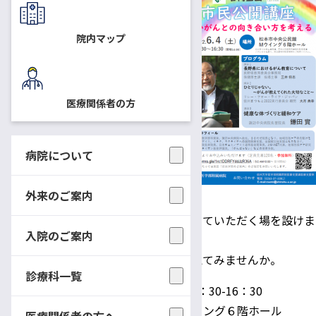
県 合同企画
市民公開講座「新しいがんとの
院内マップ
向き合い方を考える」参加者募
集のお知らせ
長野県におけるがんを取り巻く
医療関係者の方
環境や動向は大きく変化してい
ます。
病院について
このたびの市民公開講座では、
諏訪中央病院名誉院長 鎌田 實
外来のご案内
先生をお招きし、がんに対する
各種取り組みや試みを、みなさまに知っていただく場を設けま
入院のご案内
した。
新しいがんとの向き合い方を一緒に考えてみませんか。
診療科一覧
日 時 ： 2022年6月4日（土）14：30-16：30
場 所 ： 松本市中央公民館Ｍウイング６階ホール
医療関係者の方へ