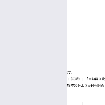
9:00～
5:00
午前
午後
休診日
土曜・日曜・祝休日
年末年始（12/29～1/3）
面会
受付
3:00〜
5:30
午後
午後
面会時間
3:00～
6:00
午後
午後
（1面会30分以内）
※正面玄関の開錠時間は午前8時00分となります。
※正面玄関の開錠時間にあわせて、「３番窓口（初診）」「自動再来受
付機」「採血・採尿受付機」についても、午前8時00分より受付を開始
いたします。