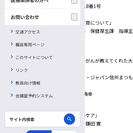
長野県松本市中央1丁目18番1号
講 演 ： 講演①
お問い合わせ
「長野県におけるがん教育について」
長野県教育委員会事務局 保健厚生課 指導主
交通アクセス
事 三井 将志
職員専用ページ
講演②
このサイトについて
「ひとりじゃない。 ～がんが教えてくれた大
切なこと～ 」
リンク
リレー・フォー・ライフ・ジャパン信州まつも
教員向け情報
と2022
実行委員会 顧問 大月 典幸
会議室予約システム
講演③
「健康な体づくりと緩和ケア」
諏訪中央病院名誉院長 鎌田 實