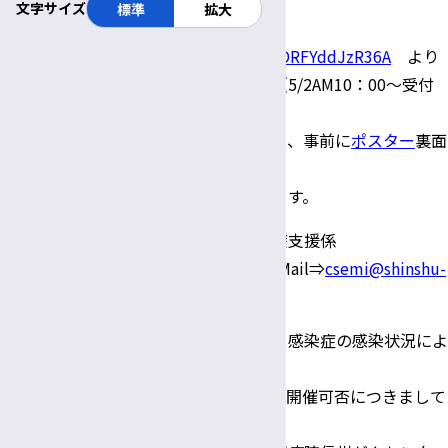
文字サイズ
標準
拡大
参 加 費 ： 無料
お 申 込 ：
https://forms.gle/1rc1DDRFYddJzR36A
より
お申込みいただけます（5/2AM10：00～受付
開始、定員先着120名）。
お申し込みにあたっては、事前に
ポスター
裏面
「感染対策のご案内」
の確認をお願いいたします。
お問合せ先： 信大病院医療支援課医療支援係
電話⇒0263-37-3391 Mail⇒
csemi@shinshu-
u.ac.jp
備 考 ： ◎ 新型コロナウイルス感染症の感染状況によ
っては、開催を中止する
場合がございます。開催可否につきまして
は、開催１週間前に