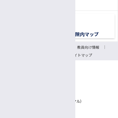
（平日8:30〜17:00）
交通アクセス
院内マップ
サイトについて
リンク
教員向け情報
会議室予約システム
サイトマップ
〒390-8621 長野県松本市旭3-1-1
信州大学医学部附属病院
TEL 0570-00-3010（患者さん専用ナビダイヤル）
Google Maps