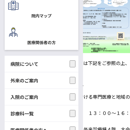
れるよう、長野県移行期医療支
援センターが設置されました。
院内マップ
このたび、移行期医療の普及
啓発のため、「長野県の移行期
医療における専門医療と地域の
医療関係者の方
壁」をテーマとしたシンポジウ
ムを開催いたします。どなたで
もご参加いただけますので、ご希望の方は下記をご参照の上、
病院について
お申し込み下さい。
外来のご案内
第２回長野県移行期医療シンポジウム
テーマ 「長野県の移行期医療における専門医療と地域の
入院のご案内
壁」
日 時 ２０２３年２月４日（土） １３：００～１６：
診療科一覧
００
場 所 信州大学医学部附属病院 外来診療棟４階 大会
医療関係者の方へ