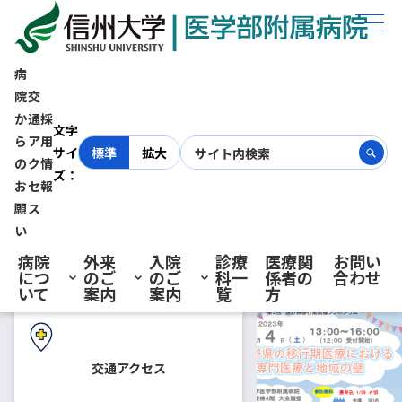
ホーム
お知らせ
２月４日（土）第２回長野県移行期医療シンポジウムを開催します
病
院
交
２月４日（土）第２回長野県移
か
通
採
初診の方へ
文字
ら
ア
用
サイ
標準
拡大
行期医療シンポジウムを開催し
の
ク
情
ズ：
お
セ
報
再診の方へ
願
ス
ます
い
病院
外来
入院
診療
医療関
お問い
につ
のご
のご
科一
係者の
合わせ
2023.01.06
お知らせ
公開講座
入院・ご面会の方へ
いて
案内
案内
覧
方
令和２年１０月１日、信州大
学医学部附属病院に、小児期発
交通アクセス
症の慢性疾患患者等が成人後も
継続的かつ適切な医療を受けら