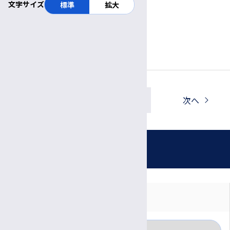
文字サイズ
標準
拡大
TEL:0263-31-6312
FAX:0263-34-6589
E-mail : ikouki@shinshu-u.ac.jp
一覧へ戻る
前へ
次へ
お知らせ
対象者別に見る
月別に見る