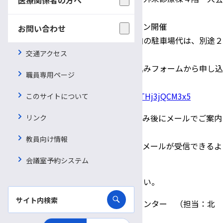
議室（会場定員５０名）
及び、ZOOMにてオンライン開催
お問い合わせ
費 用 参加費無料 ※会場参加の駐車場代は、別途２
交通アクセス
００円必要です。
申 込 電話または下記専用申し込みフォームから申し込
職員専用ページ
み （
申し込み〆切 １月２９日
）
https://forms.gle/4ByrqkTHj3jQCM3x5
このサイトについて
※ZOOMへのアクセス方法は、お申し込み後にメールでご案内
リンク
いたします。
教員向け情報
事前にikouki@shinshu-u.ac.jpからのメールが受信できるよ
う、設定をお願いいたします。
会議室予約システム
詳細は、
こちら
よりチラシをご覧ください。
問い合わせ先：長野県移行期医療支援センター （担当：北
原）