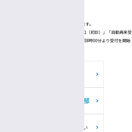
3:00～
6:00
午後
午後
（1面会30分以内）
※正面玄関の開錠時間は午前8時00分となります。
※正面玄関の開錠時間にあわせて、「３番窓口（初診）」「自動再来受
付機」「採血・採尿受付機」についても、午前8時00分より受付を開始
いたします。
ご寄附のお願い