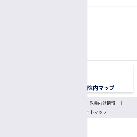
電話
患者さん専用ナビダイヤル
0570-00-3010
TEL:
（平日8:30〜17:00）
交通アクセス
院内マップ
サイトについて
リンク
教員向け情報
会議室予約システム
サイトマップ