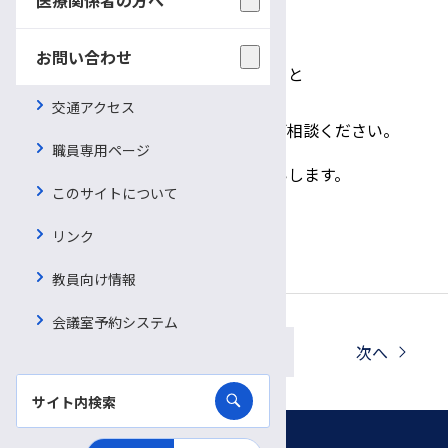
・労働条件に関すること
・休職・復帰に関すること
お問い合わせ
・医療保険、雇用保険に関すること
・障害年金制度に関すること
交通アクセス
など、上記以外でもお気軽にご相談ください。
職員専用ページ
お申込み、お問合せは下記までお願いします。
このサイトについて
がん相談支援センター
℡0263-37-3045
リンク
教員向け情報
会議室予約システム
一覧へ戻る
前へ
次へ
お知らせ