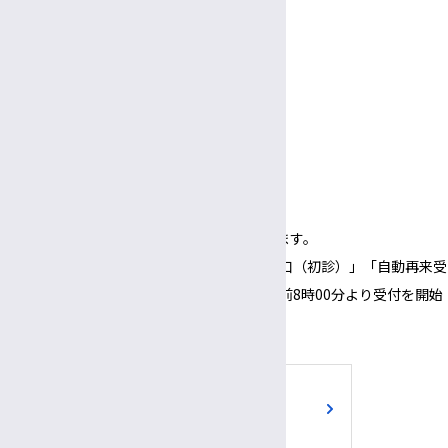
年末年始（12/29～1/3）
面会
受付
3:00〜
5:30
午後
午後
面会時間
3:00～
6:00
午後
午後
（1面会30分以内）
※正面玄関の開錠時間は午前8時00分となります。
※正面玄関の開錠時間にあわせて、「３番窓口（初診）」「自動再来受
付機」「採血・採尿受付機」についても、午前8時00分より受付を開始
いたします。