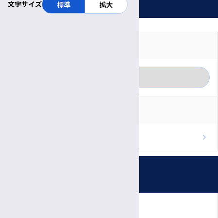
文字サイズ
標準
拡大
対象者別に見る
月別に見る
一般の方
カテゴリー別に見る
医療関係者
RSS
重要なお知らせ
ブログのフィードを取得
お知らせ
プレスリリース
受付時間・休診日
患者さん向けの相談会・教室
公開講座
診療日時