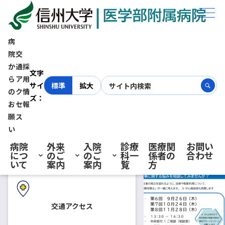
ホーム
お知らせ
9/26（木） 社会保険労務士による相談会
病
9/26（木） 社会保険労務士
院
交
か
通
採
初診の方へ
文字
による相談会
ら
ア
用
サイ
標準
拡大
の
ク
情
ズ：
お
セ
報
再診の方へ
願
ス
2024.08.29
お知らせ
患者さん向けの相談会・教室
い
感染症対策のため、来院いただ
病院
外来
入院
診療
医療関
お問い
く皆さまには不織布マスクの着
につ
のご
のご
科一
係者の
合わせ
入院・ご面会の方へ
いて
案内
案内
覧
方
用をお願いしております。ご理
解とご協力をお願いいたしま
す。
交通アクセス
--------------------------------------