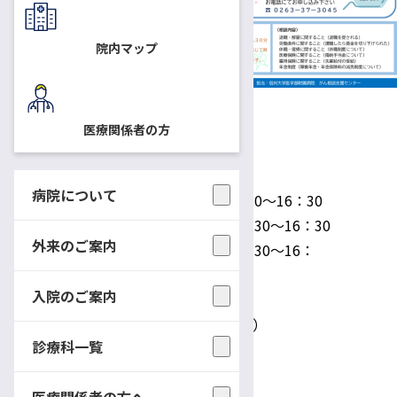
------------------------
信州大学医学部附属病院がん
院内マップ
相談支援センターでは、長野県
がん患者への就労支援推進事業
により、社会保険労務士による
医療関係者の方
相談会を行います。
相談は無料、秘密厳守です。
病院について
日時：
第6回 9月26日（木）13：30～16：30
第7回 10月24日（木）13：30～16：30
外来のご案内
第8回 11月28日（木）13：30～16：
30
入院のご案内
場所：
中央受付1 ご相談（相談室）
診療科一覧
相談内容
・退職・解雇に関すること
医療関係者の方へ