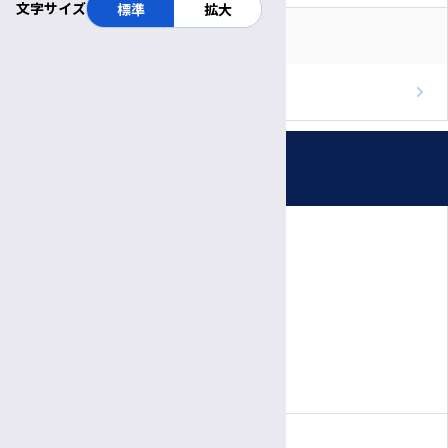
文字サイズ
標準
拡大
医療関係者
RSS
重要なお知らせ
ブログのフィードを取得
お知らせ
プレスリリース
受付時間・休診日
患者さん向けの相談会・教室
公開講座
診療日時
医療関係者の方へ
完全予約制
院内イベント
月〜金
診療日
医師・職員向けイベント
8:30～
11:30
受付
午前
午前
9:00～
5:00
病棟改修について
診療時間
午前
午後
新型コロナウイルス感染症への対応について
休診日