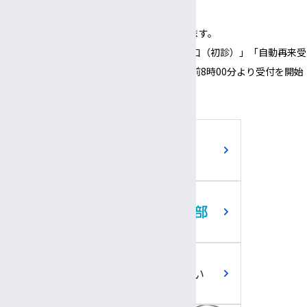
（1面会30分以内）
※正面玄関の開錠時間は午前8時00分となります。
※正面玄関の開錠時間にあわせて、「３番窓口（初診）」「自動再来受
付機」「採血・採尿受付機」についても、午前8時00分より受付を開始
いたします。
ご寄附のお願い