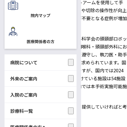
鏡手術に比較して、3D視野にてロボットアームを使用して手
術を実施することにより、腫瘍の視認性や切除の操作性が向上
院内マップ
し、腫瘍の完全摘出の達成や追加治療が不要となる症例が増加
するなどの効果が報告されています。
本手術の施行においては、日本頭頸部外科学会の頭頸部ロボッ
医療関係者の方
ト支援手術運営委員会が定める「耳鼻咽喉科・頭頸部外科にお
けるロボット支援手術に関わる指針」を遵守し、執刀医・助手
病院について
共に規定のトレーンングを受けることが求められています。国
外では積極的に実施されている本手術ですが、国内では2024
年3月時点で、学会から実施の認定を受けている施設は54施設
外来のご案内
と限られているのが現状です（長野県内では本手術実施可能施
設は当院のみです）。
入院のご案内
今後も適応となる患者さんに、本医療を提供していければと考
診療科一覧
えております。
医療関係者の方へ