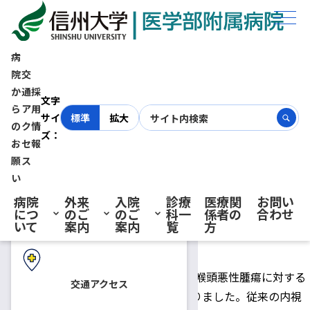
ホーム
お知らせ
経口的ロボット支援手術1例目を実施いたしました
病
院
交
経口的ロボット支援手術1例目
か
通
採
初診の方へ
文字
ら
ア
用
サイ
標準
拡大
を実施いたしました
の
ク
情
ズ：
お
セ
報
再診の方へ
願
ス
2025.05.27
お知らせ
プレスリリース
い
病院
外来
入院
診療
医療関
お問い
信州大学医学部附属病院耳鼻咽喉科頭頸部外科では、
につ
のご
のご
科一
係者の
合わせ
入院・ご面会の方へ
いて
案内
案内
覧
方
2025年4月21日に経口的ロボット支援手術1例目を実施し、無
事に終了しました。
da Vinciサージカルシステムを用いた咽喉頭悪性腫瘍に対する
交通アクセス
手術は、2022年に保険診療の適応となりました。従来の内視