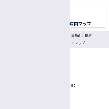
交通アクセス
院内マップ
サイトについて
リンク
教員向け情報
会議室予約システム
サイトマップ
〒390-8621 長野県松本市旭3-1-1
信州大学医学部附属病院
TEL 0570-00-3010（患者さん専用ナビダイヤル）
Google Maps