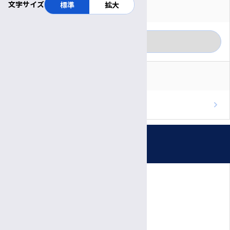
文字サイズ
標準
拡大
対象者別に見る
月別に見る
一般の方
カテゴリー別に見る
医療関係者
RSS
重要なお知らせ
ブログのフィードを取得
お知らせ
プレスリリース
受付時間・休診日
患者さん向けの相談会・教室
公開講座
診療日時
医療関係者の方へ
完全予約制
院内イベント
月〜金
診療日