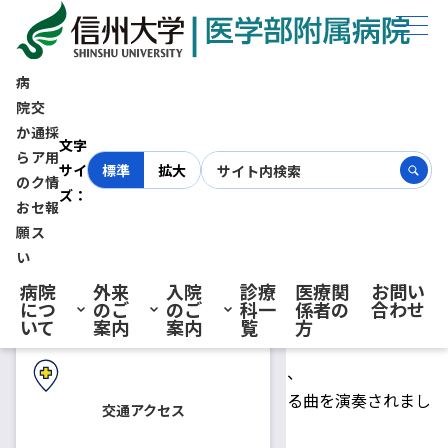
ホーム
お知らせ
医学部室内楽団による院内コンサート（8月6日開催）
病
院
交
医学部室内楽団による院内コン
か
通
採
初診の方へ
文字
ら
ア
用
サイ
標準
拡大
サート（8月6日開催）
の
ク
情
ズ：
お
セ
報
再診の方へ
願
ス
2025.08.06
お知らせ
院内イベント
い
病院
外来
入院
診療
医療関
お問い
令和7年8月6日、医学部室内楽団による院内コンサートが
につ
のご
のご
科一
係者の
合わせ
入院・ご面会の方へ
いて
案内
案内
覧
方
ホスピタルモールにて行われました。
アイネクライネナハトムジークをはじめ、
ホールニューワールドなど、馴染みのある曲を演奏されまし
交通アクセス
た。