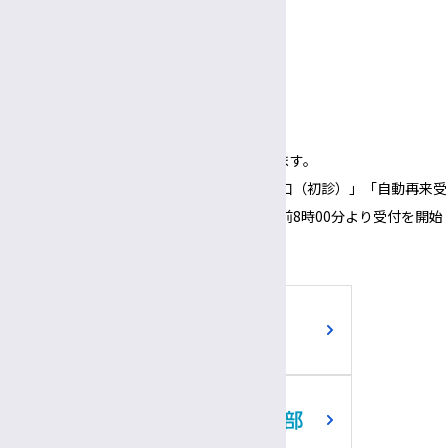
受付
3:00〜
5:30
午後
午後
面会時間
3:00～
6:00
午後
午後
（1面会30分以内）
※正面玄関の開錠時間は午前8時00分となります。
※正面玄関の開錠時間にあわせて、「３番窓口（初診）」「自動再来受
付機」「採血・採尿受付機」についても、午前8時00分より受付を開始
いたします。