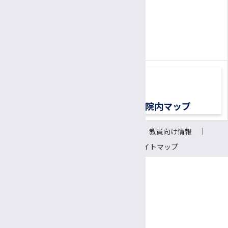
患者さん専用ナビダイヤル
0570-00-3010
TEL:
（平日8:30〜17:00）
交通アクセス
院内マップ
サイトについて
リンク
教員向け情報
会議室予約システム
サイトマップ
〒390-8621 長野県松本市旭3-1-1
信州大学医学部附属病院