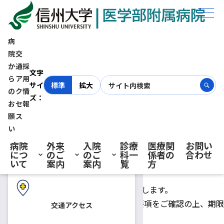
ホーム
お知らせ
令和8年度10月開講 看護師特定行為研修（周術期麻酔管理領域パッケー
ジ） 受講者募集
病
院
交
か
通
採
初診の方へ
令和8年度10月開講 看護師特定
文字
ら
ア
用
サイ
標準
拡大
の
ク
情
ズ：
行為研修（周術期麻酔管理領域
お
セ
報
再診の方へ
願
ス
パッケージ） 受講者募集
い
病院
外来
入院
診療
医療関
お問い
につ
のご
のご
科一
係者の
合わせ
入院・ご面会の方へ
いて
案内
案内
覧
方
2026.06.25
医療関係者の方へ
令和8年度10月スタートの受講生を募集します。
受講をご希望される方は、下記の募集要項をご確認の上、期限
交通アクセス
までにお申込みください。