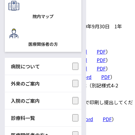
◇ 募集要項
PDF
院内マップ
◇ 定 員 6名
◇ 研修期間 令和8年10月1日～令和9年9月30日 1年
◇ 出願手続き
・提出書類
医療関係者の方
①志 願 書（別記様式1
Word
PDF
）
②履 歴 書（別記様式2
Word
PDF
）
病院について
③志願理由書（別記様式3
Word
PDF
）
④推 薦 書（別記様式4-1
Word
PDF
）
外来のご案内
※信州大学医学部附属病院在籍者は（別記様式4-2
Word
PDF
）
入院のご案内
⑤看護師免許（写） Ａ4サイズで印刷し提出してくだ
さい。
診療科一覧
⑥ 緊急連絡先届（別記様式5
Word
PDF
）
・送付先
医療関係者の方へ