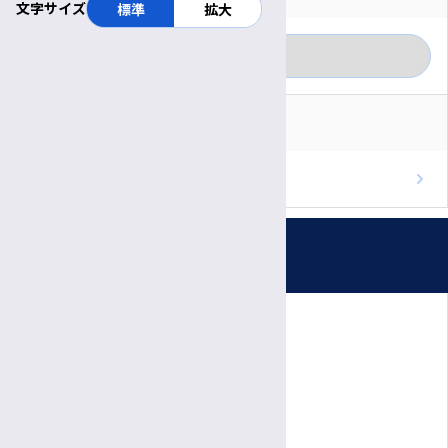
文字サイズ
標準
拡大
一般の方
カテゴリー別に見る
医療関係者
RSS
重要なお知らせ
ブログのフィードを取得
お知らせ
プレスリリース
受付時間・休診日
患者さん向けの相談会・教室
公開講座
診療日時
医療関係者の方へ
完全予約制
院内イベント
月〜金
診療日
医師・職員向けイベント
8:30～
11:30
受付
午前
午前