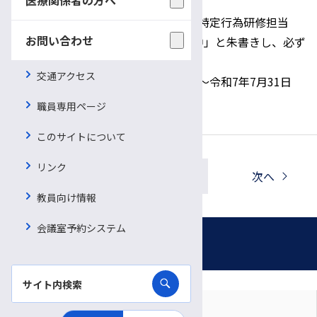
〒390-8621 長野県松本市旭3-1-1
信州大学医学部 臨床研修係 看護師特定行為研修担当
お問い合わせ
＊「特定行為研修受講申請書類在中」と朱書きし、必ず
「簡易書留」で送付してください。
交通アクセス
・出願期間 令和8年7月21日（火）～令和7年7月31日
（金）必着
職員専用ページ
このサイトについて
リンク
一覧へ戻る
前へ
次へ
教員向け情報
会議室予約システム
お知らせ
対象者別に見る
月別に見る