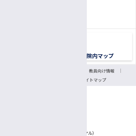
0570-00-3010
TEL:
（平日8:30〜17:00）
交通アクセス
院内マップ
サイトについて
リンク
教員向け情報
会議室予約システム
サイトマップ
〒390-8621 長野県松本市旭3-1-1
信州大学医学部附属病院
TEL 0570-00-3010（患者さん専用ナビダイヤル）