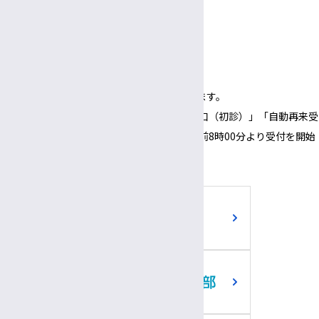
3:00〜
5:30
午後
午後
面会時間
3:00～
6:00
午後
午後
（1面会30分以内）
※正面玄関の開錠時間は午前8時00分となります。
※正面玄関の開錠時間にあわせて、「３番窓口（初診）」「自動再来受
付機」「採血・採尿受付機」についても、午前8時00分より受付を開始
いたします。