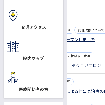
交通アクセス
2025.04.02
お知らせ
プレスリリース
病棟改修について
特別有料個室グランフロアがオープンしました
2025.04.01
お知らせ
患者さん向けの相談会・教室
院内マップ
4/22（火） 患者サロンひまわり 語り合いサロン
2025.04.01
患者さん向けの相談会・教室
医療関係者の方
長野産業保健総合支援センターによる仕事と治療の