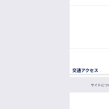
電話
患者さん専用ナビダイヤル
0570-00-3010
TEL:
（平日8:30〜17:00）
交通アクセス
サイトにつ