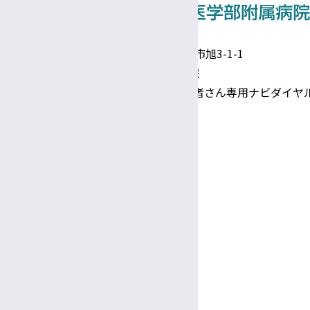
〒390-8621 長野県松本市旭3-1-1
信州大学医学部附属病院
TEL 0570-00-3010（患者さん専用ナビダイヤ
Google Maps
診療日時
完全予約制
診療日
月〜金
受付
8:30～
11:30
午前
午前
診療時間
9:00～
5:00
午前
午後