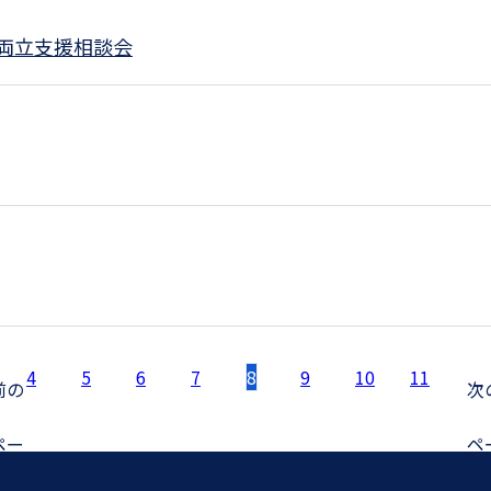
両立支援相談会
4
5
6
7
8
9
10
11
前の
次
ペー
ペ