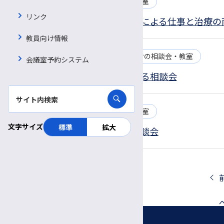
2025.02.28
患者さん向けの相談会・教室
リンク
長野産業保健総合支援センターによる仕事と治療の
教員向け情報
2025.02.28
お知らせ
患者さん向けの相談会・教室
会議室予約システム
3/27（木）社会保険労務士による相談会
2025.02.28
患者さん向けの相談会・教室
文字サイズ
標準
拡大
ハローワーク松本による就職相談会