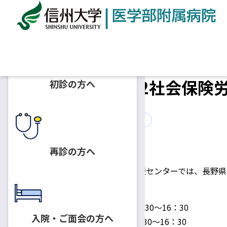
ホーム
お知らせ
6/27、7/25、 8/22社会保険
6/27、7/25、 8/22社会
初診の方へ
2019.05.30
患者さん向けの相談会・教室
再診の方へ
信州大学医学部附属病院がん相談支援センターでは、長野県
相談は無料、秘密厳守です。
日時：
第3回 6月27日（木）13：30～16：30
入院・ご面会の方へ
第4回 7月25日（木）13：30～16：30