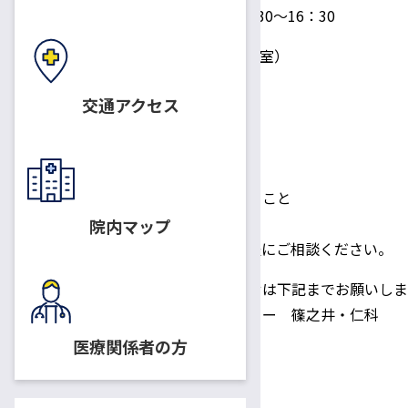
第5回 8月22日（木）13：30～16：30
場所：
中央受付1 ご相談（相談室）
相談内容
交通アクセス
・退職・解雇に関すること
・労働条件に関すること
・休職・復帰に関すること
・医療保険、雇用保険に関すること
・障害年金制度に関すること
院内マップ
など、上記以外でもお気軽にご相談ください。
お申込み、お問合せは下記までお願いしま
がん相談支援センター 篠之井・仁科
℡0263-37-3045
医療関係者の方