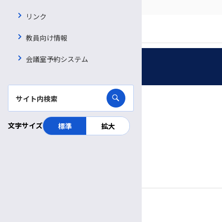
RSS
重要なお知らせ
リンク
ブログのフィードを取得
お知らせ
教員向け情報
プレスリリース
会議室予約システム
受付時間・休診日
患者さん向けの相談会・教室
公開講座
診療日時
医療関係者の方へ
完全予約制
文字サイズ
標準
拡大
院内イベント
月〜金
診療日
医師・職員向けイベント
8:30～
11:30
受付
午前
午前
9:00～
5:00
病棟改修について
診療時間
午前
午後
新型コロナウイルス感染症への対応について
休診日
包括先進医療棟スタッフブログ