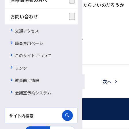
・職場復帰に向けた準備はどのようにしたらいいのだろうか
お問い合わせ
など、お気軽にご相談ください。
お申込み・お問い合わせ
交通アクセス
がん相談支援センター 篠之井・仁科
職員専用ページ
℡0263-37-3045
このサイトについて
リンク
教員向け情報
一覧へ戻る
前へ
次へ
会議室予約システム
お知らせ