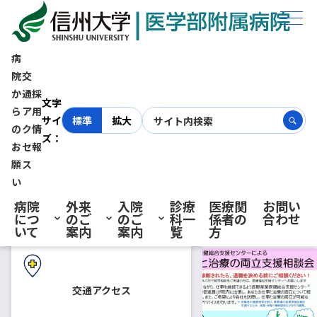
ホーム
お知らせ
長野産業保健総合支援センターによる仕事と治療の両立支援相談会
病
院
交
長野産業保健総合支援センター
か
通
採
初診の方へ
文字
ら
ア
用
サイ
標準
拡大
による仕事と治療の両立支援相
の
ク
情
ズ：
お
セ
報
再診の方へ
願
ス
談会
い
病院
外来
入院
診療
医療関
お問い
につ
のご
のご
科一
係者の
合わせ
2019.05.30
患者さん向けの相談会・教室
入院・ご面会の方へ
いて
案内
案内
覧
方
信州大学医学部附属病院では、
がん等の疾病により治療しなが
交通アクセス
ら仕事を続けたいという方のた
めの相談会を行います。