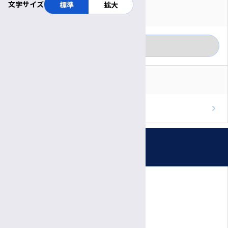
文字サイズ
標準
拡大
対象者別に見る
月別に見る
一般の方
カテゴリー別に見る
医療関係者
RSS
重要なお知らせ
ブログのフィードを取得
お知らせ
プレスリリース
受付時間・休診日
患者さん向けの相談会・教室
公開講座
診療日時
医療関係者の方へ
完全予約制
院内イベント
月〜金
診療日