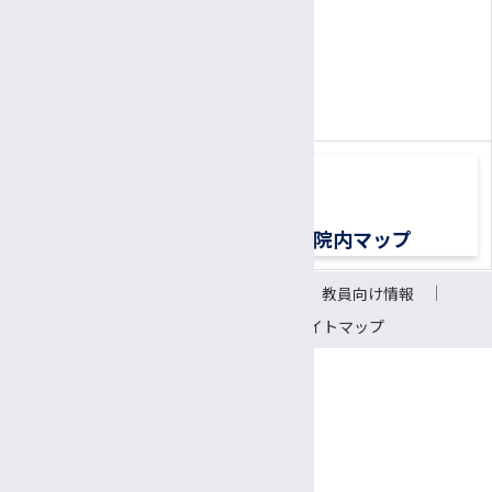
患者さん専用ナビダイヤル
0570-00-3010
TEL:
（平日8:30〜17:00）
交通アクセス
院内マップ
サイトについて
リンク
教員向け情報
会議室予約システム
サイトマップ
〒390-8621 長野県松本市旭3-1-1
信州大学医学部附属病院