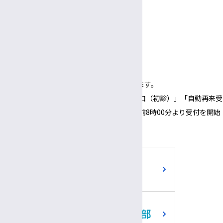
受付
3:00〜
5:30
午後
午後
面会時間
3:00～
6:00
午後
午後
（1面会30分以内）
※正面玄関の開錠時間は午前8時00分となります。
※正面玄関の開錠時間にあわせて、「３番窓口（初診）」「自動再来受
付機」「採血・採尿受付機」についても、午前8時00分より受付を開始
いたします。