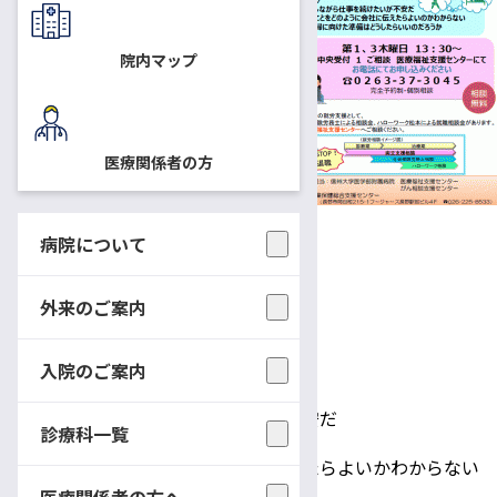
長野産業保健総合支援センター
の両立支援促進員がご相談に応
院内マップ
じます。
相談は無料です。
医療関係者の方
日時
6月6日（木） 13：30～
6月20日（木） 13：30～
病院について
7月4日（木） 13：30～
外来のご案内
場所
中央受付1 ご相談（相談室）
入院のご案内
相談内容
・治療をしながら仕事を続けたいが不安だ
診療科一覧
・病気のことをどのように会社に伝えたらよいかわからない
医療関係者の方へ