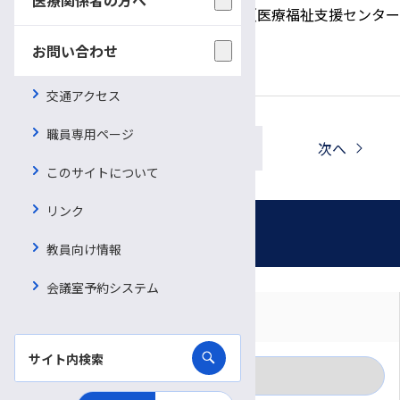
お問合せ先：
がん相談支援センター（医療福祉支援センター
内） TEL：0263-37-3045
お問い合わせ
交通アクセス
職員専用ページ
一覧へ戻る
前へ
次へ
このサイトについて
リンク
お知らせ
教員向け情報
会議室予約システム
対象者別に見る
月別に見る
一般の方
カテゴリー別に見る