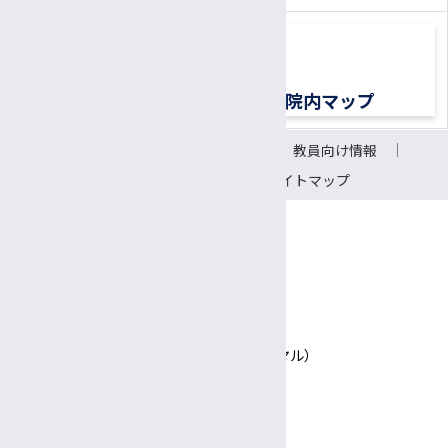
交通アクセス
院内マップ
サイトについて
リンク
教員向け情報
会議室予約システム
サイトマップ
〒390-8621 長野県松本市旭3-1-1
信州大学医学部附属病院
TEL 0570-00-3010（患者さん専用ナビダイヤル）
Google Maps