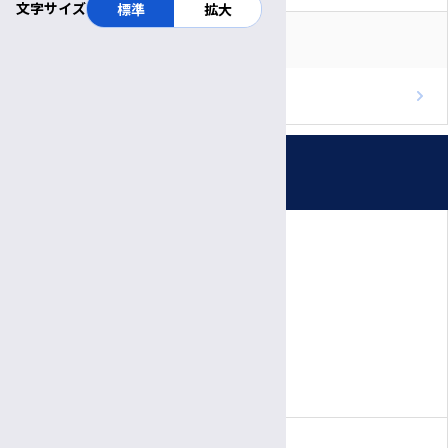
文字サイズ
標準
拡大
医療関係者
RSS
重要なお知らせ
ブログのフィードを取得
お知らせ
プレスリリース
受付時間・休診日
患者さん向けの相談会・教室
公開講座
診療日時
医療関係者の方へ
完全予約制
院内イベント
月〜金
診療日
医師・職員向けイベント
8:30～
11:30
受付
午前
午前
9:00～
5:00
病棟改修について
診療時間
午前
午後
新型コロナウイルス感染症への対応について