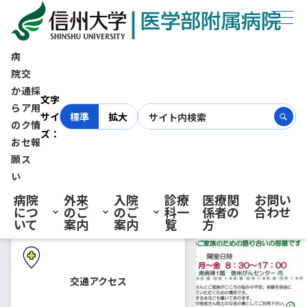
ホーム
お知らせ
9/24患者サロンひまわり 語り合いサロン 開催のお知らせ
病
院
交
9/24患者サロンひまわり 語
か
通
採
初診の方へ
文字
ら
ア
用
サイ
標準
拡大
り合いサロン 開催のお知らせ
の
ク
情
ズ：
お
セ
報
再診の方へ
願
ス
2019.08.30
患者さん向けの相談会・教室
い
病院
外来
入院
診療
医療関
お問い
につ
のご
のご
科一
係者の
合わせ
入院・ご面会の方へ
いて
案内
案内
覧
方
信州大学医学部附属病院がん相
談支援センターでは、がん患者
さんとご家族を対象とした語り
合いサロンを開催しています
交通アクセス