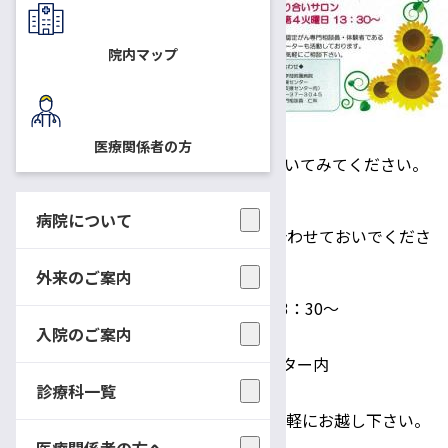
このサロンは、がん患者さん・
ご家族が、こころの悩みや不
院内マップ
安、体験を自由に語り合うため
の場所です。
「気持ちをだれかに聞いてもら
医療関係者の方
えたらな...」と思ったら、サロンをのぞいてみてください。
当日は案内を掲示します。
病院について
途中、入退室できますので、ご都合に合わせておいでくださ
い。
外来のご案内
日時：
2019年9月24日（火） 13：30～
入院のご案内
場所：
南病棟1階 信州がんセンター内
診療科一覧
事前の申込は不要です。お気軽にお越し下さい。
医療関係者の方へ