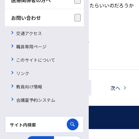
・職場復帰に向けた準備はどのようにしたらいいのだろうか
お問い合わせ
など、お気軽にご相談ください。
お申込み・お問い合わせ
交通アクセス
がん相談支援センター 篠之井・仁科
職員専用ページ
℡0263-37-3045
このサイトについて
リンク
教員向け情報
一覧へ戻る
前へ
次へ
会議室予約システム
お知らせ