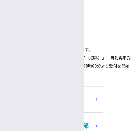
受付
3:00〜
5:30
午後
午後
面会時間
3:00～
6:00
午後
午後
（1面会30分以内）
※正面玄関の開錠時間は午前8時00分となります。
※正面玄関の開錠時間にあわせて、「３番窓口（初診）」「自動再来受
付機」「採血・採尿受付機」についても、午前8時00分より受付を開始
いたします。