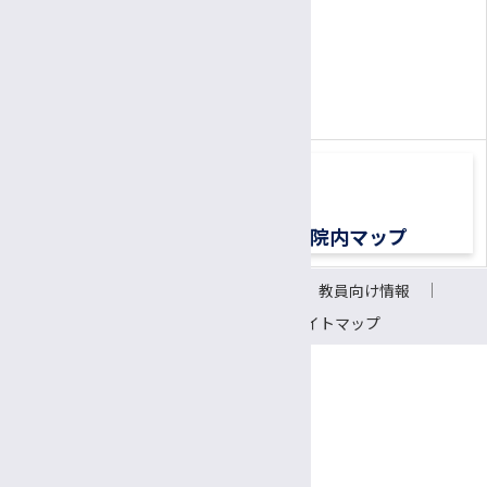
患者さん専用ナビダイヤル
0570-00-3010
TEL:
（平日8:30〜17:00）
交通アクセス
院内マップ
サイトについて
リンク
教員向け情報
会議室予約システム
サイトマップ
〒390-8621 長野県松本市旭3-1-1
信州大学医学部附属病院