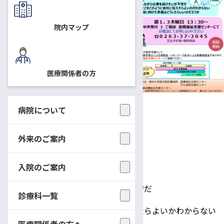
長野産業保健総合支援センター
の両立支援促進員がご相談に応
院内マップ
じます。
相談は無料です。
医療関係者の方
日時
9月5日（木） 13：30～
9月19日（木） 13：30～
病院について
10月3日（木） 13：30～
外来のご案内
場所
中央受付1 ご相談（相談室）
入院のご案内
相談内容
・治療をしながら仕事を続けたいが不安だ
診療科一覧
・病気のことをどのように会社に伝えたらよいかわからない
医療関係者の方へ