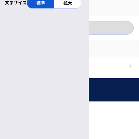
文字サイズ
標準
拡大
対象者別に見る
月別に見る
一般の方
カテゴリー別に見る
医療関係者
RSS
重要なお知らせ
ブログのフィードを取得
お知らせ
プレスリリース
受付時間・休診日
患者さん向けの相談会・教室
公開講座
診療日時
医療関係者の方へ
完全予約制
院内イベント
月〜金
診療日