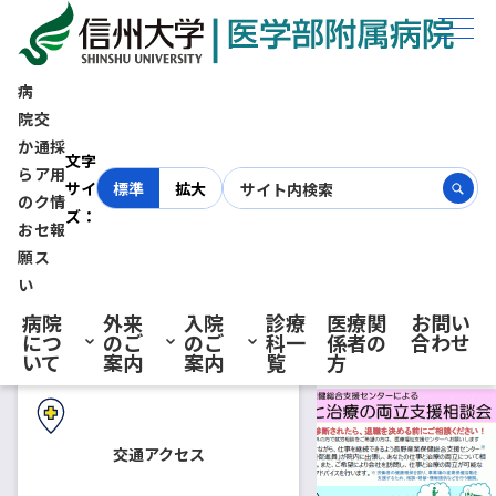
ホーム
お知らせ
長野産業保健総合支援センターによる仕事と治療の両立支援相談会
病
院
交
長野産業保健総合支援センター
か
通
採
初診の方へ
文字
ら
ア
用
サイ
標準
拡大
による仕事と治療の両立支援相
の
ク
情
ズ：
お
セ
報
再診の方へ
願
ス
談会
い
病院
外来
入院
診療
医療関
お問い
につ
のご
のご
科一
係者の
合わせ
2019.08.30
患者さん向けの相談会・教室
入院・ご面会の方へ
いて
案内
案内
覧
方
信州大学医学部附属病院では、
がん等の疾病により治療しなが
交通アクセス
ら仕事を続けたいという方のた
めの相談会を行います。